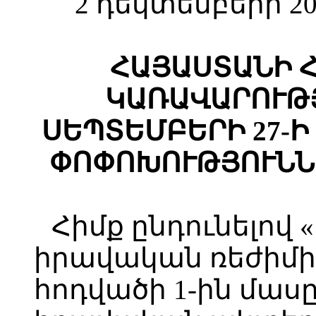
2 դեկտեմբերի 20
ՀԱՅԱՍՏԱՆԻ 
ԿԱՌԱՎԱՐՈՒԹՅ
ՍԵՊՏԵՄԲԵՐԻ 27-Ի 
ՓՈՓՈԽՈՒԹՅՈՒՆՆ
Հիմք ընդունելով
իրավական ռեժիմի 
հոդվածի 1-ին մաս