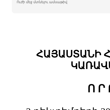
Ուժի մեջ մտնելու ամսաթիվ
ՀԱՅԱՍՏԱՆԻ 
ԿԱՌԱՎ
Ո Ր 