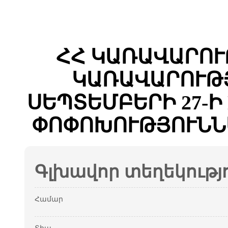
ՀՀ ԿԱՌԱՎԱՐՈՒ
ԿԱՌԱՎԱՐՈՒԹՅ
ՍԵՊՏԵՄԲԵՐԻ 27-Ի 
ՓՈՓՈԽՈՒԹՅՈՒՆՆ
Գլխավոր տեղեկությ
Համար