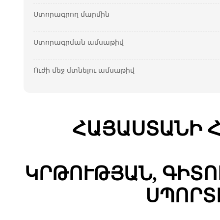
Ստորագրող մարմին
Ստորագրման ամսաթիվ
Ուժի մեջ մտնելու ամսաթիվ
ՀԱՅԱՍՏԱՆԻ 
ԿՐԹՈՒԹՅԱՆ, ԳԻՏՈ
ՍՊՈՐՏ