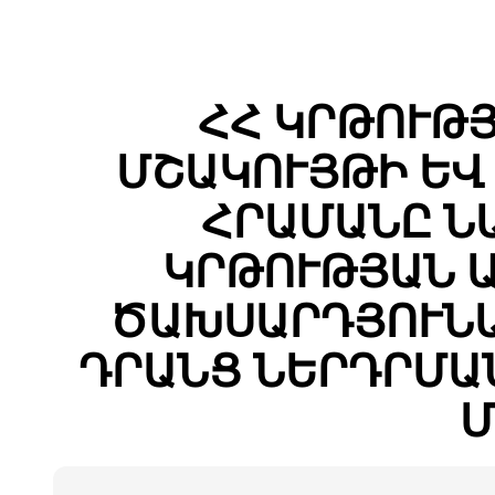
ՀՀ ԿՐԹՈՒԹՅ
ՄՇԱԿՈՒՅԹԻ ԵՎ
ՀՐԱՄԱՆԸ Ն
ԿՐԹՈՒԹՅԱՆ 
ԾԱԽՍԱՐԴՅՈՒՆԱ
ԴՐԱՆՑ ՆԵՐԴՐՄԱ
Մ