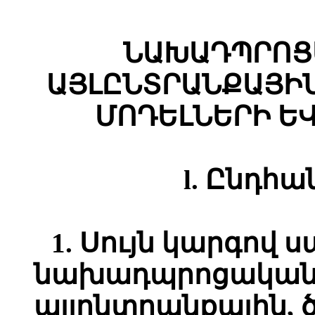
ՆԱԽԱԴՊՐՈՑ
ԱՅԼԸՆՏՐԱՆՔԱՅԻ
ՄՈԴԵԼՆԵՐԻ
Ե
l.
Ընդհա
1. Սույն կարգով 
նախադպրոցական 
այլընտրանքային,