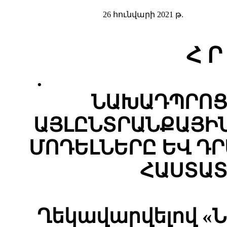
26 հունվարի 2021 թ.
Հ Ր
.
ՆԱԽԱԴՊՐՈՑ
ԱՅԼԸՆՏՐԱՆՔԱՅԻ
ՄՈԴԵԼՆԵՐԸ ԵՎ Դ
ՀԱՍՏԱՏ
Ղեկավարվելով 