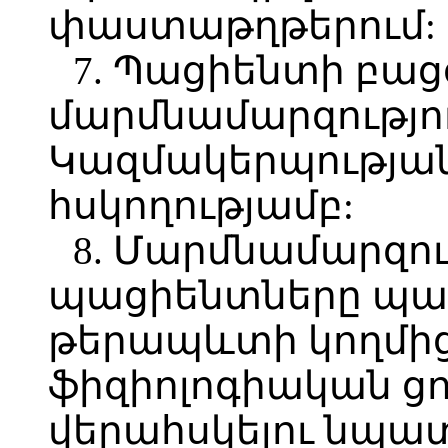
փաստաթղթերում:
7. Պացիենտի բաց
մարմնամարզությո
Կազմակերպությա
հսկողությամբ:
8. Մարմնամարզո
պացիենտները պար
թերապևտի կողմից
ֆիզիոլոգիական ց
վերահսկելու նպա