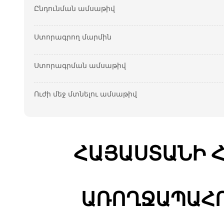
Ընդունման ամսաթիվ
Ստորագրող մարմին
Ստորագրման ամսաթիվ
Ուժի մեջ մտնելու ամսաթիվ
ՀԱՅԱՍՏԱՆԻ 
ԱՌՈՂՋԱՊԱՀՈ