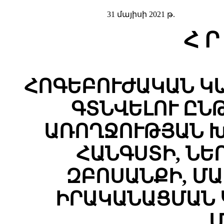
31 մայիսի 2021 թ.
Հ Ր
ՀՈԳԵԲՈՒԺԱԿԱՆ
Կ
ԳՏՆՎԵԼՈՒ ԸՆ
ԱՌՈՂՋՈՒԹՅԱՆ Խ
ՀԱՆԳՍՏԻ, ՆԵ
ԶԲՈՍԱՆՔԻ, Մ
ԻՐԱԿԱՆԱՑՄԱՆ 
Մ