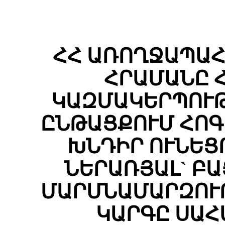
ՀՀ ԱՌՈՂՋԱՊԱՀ
ՀՐԱՄԱՆԸ 
ԿԱԶՄԱԿԵՐՊՈՒԹ
ԸՆԹԱՑՔՈՒՄ ՀՈԳ
ԽՆԴԻՐ ՈՒՆԵՑ
ՆԵՐԱՌՅԱԼ` Բ
ՄԱՐՄՆԱՄԱՐԶՈՒ
ԿԱՐԳԸ ՍԱՀ