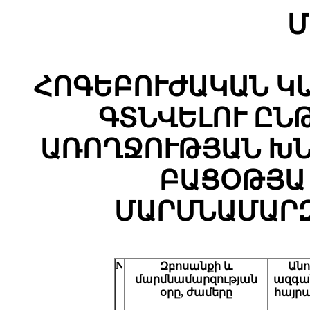
Մ
ՀՈԳԵԲՈՒԺԱԿԱՆ Կ
ԳՏՆՎԵԼՈՒ ԸՆ
ԱՌՈՂՋՈՒԹՅԱՆ ԽՆ
ԲԱՑՕԹՅԱ
ՄԱՐՄՆԱՄԱՐԶ
N
Զբոսանքի և
Անո
մարմնամարզության
ազգան
օրը, ժամերը
հայրա