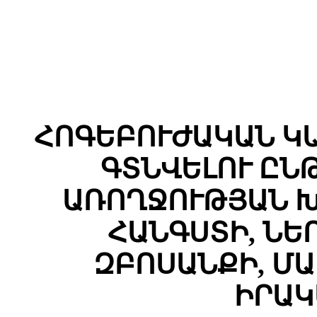
ՀՈԳԵԲՈՒԺԱԿԱՆ Կ
ԳՏՆՎԵԼՈՒ ԸՆ
ԱՌՈՂՋՈՒԹՅԱՆ Խ
ՀԱՆԳՍՏԻ, ՆԵ
ԶԲՈՍԱՆՔԻ, Մ
ԻՐԱԿ