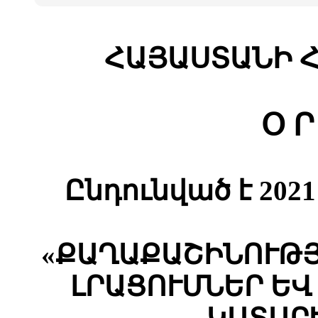
ՀԱՅԱՍՏԱՆԻ 
Օ Ր
Ընդունված է 202
«
ՔԱՂԱՔԱՇԻՆՈՒԹ
ԼՐԱՑՈՒՄՆԵՐ
ԵՎ