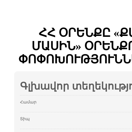
ՀՀ ՕՐԵՆՔԸ «
ՄԱՍԻՆ» ՕՐԵՆՔ
ՓՈՓՈԽՈՒԹՅՈՒՆՆ
Գլխավոր տեղեկությ
Համար
Տիպ