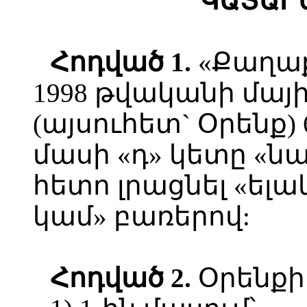
ԿԱՏԱՐ
Հոդված
1.
«Քաղաք
1998 թվականի մայի
(այսուհետ` Օրենք) 
մասի «դ» կետը «
հետո լրացնել «ել
կամ» բառերով:
Հոդված 2.
Օրենքի 