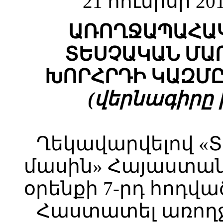
21 հունիսի 2
ԱՌՈՂՋԱՊԱՀԱԿ
ՏԵՍՉԱԿԱՆ ՄԱ
ԽՈՐՀՐԴԻ ԿԱԶՄԸ
(վերնագիրը խմ
Ղեկավարվելով «
մասին» Հայաստա
օրենքի 7-րդ հոդվա
Հաստատել առո