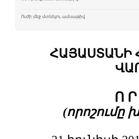
Ուժի մեջ մտնելու ամսաթիվ
ՀԱՅԱՍՏԱՆԻ 
ՎԱ
Ո Ր
(որոշումը խմբ