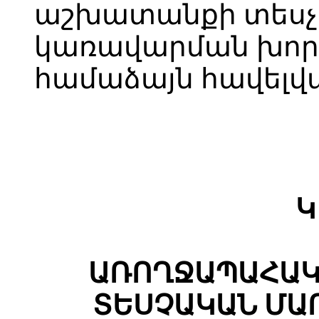
աշխատանքի տեսչ
կառավարման խորհ
համաձայն հավելվ
Կ
ԱՌՈՂՋԱՊԱՀԱԿ
ՏԵՍՉԱԿԱՆ ՄԱ