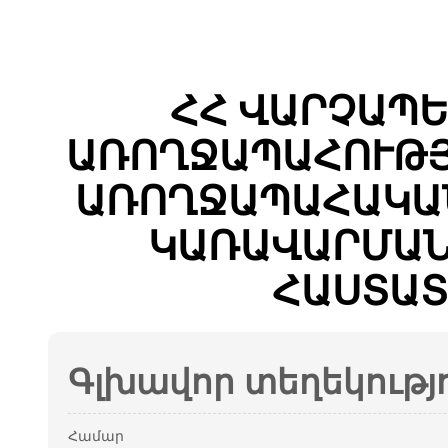
ՀՀ ՎԱՐՉԱՊԵ
ԱՌՈՂՋԱՊԱՀՈՒԹՅ
ԱՌՈՂՋԱՊԱՀԱԿԱՆ
ԿԱՌԱՎԱՐՄԱՆ
ՀԱՍՏԱՏ
Գլխավոր տեղեկությ
Համար