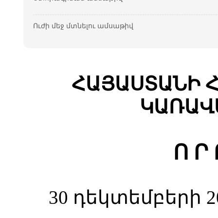
Ուժի մեջ մտնելու ամսաթիվ
ՀԱՅԱՍՏԱՆԻ 
ԿԱՌԱՎ
Ո Ր 
30 դեկտեմբերի 2