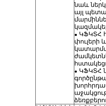
նաև ներկ
այլ պետ
մարմիննե
կազմակեր
ԿՖԿՏՀ 
●
փուլերի 
կատարմ
ժամկետն
հստակեց
ԿՖԿՏՀ 
●
գործընթա
խորհրդ
աջակցու
ձեռքբերո