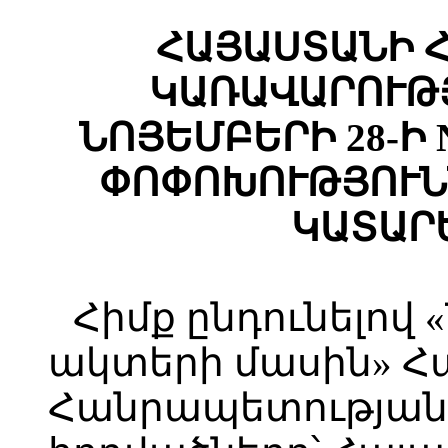
ՀԱՅԱՍՏԱՆԻ 
ԿԱՌԱՎԱՐՈՒԹՅ
ՆՈՅԵՄԲԵՐԻ 28-Ի 
ՓՈՓՈԽՈՒԹՅՈՒՆ
ԿԱՏԱՐ
Հիմք ընդունելով
ակտերի մասին» 
Հանրապետության օ