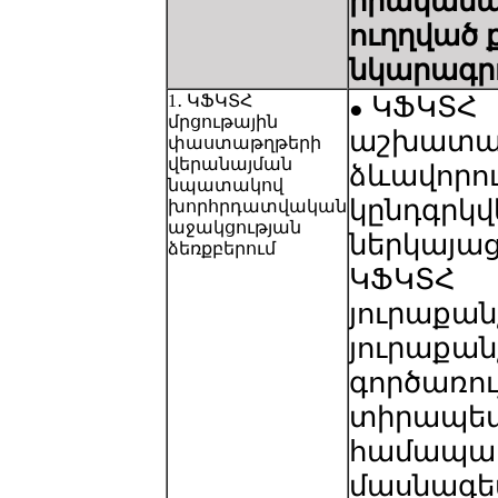
իրականա
ուղղված 
նկարագրո
1․ ԿՖԿՏՀ
ԿՖԿՏՀ
●
մրցութային
աշխատան
փաստաթղթերի
վերանայման
ձևավորու
նպատակով
կընդգրկվ
խորհրդատվական
աջակցության
ներկայաց
ձեռքբերում
ԿՖԿՏՀ
յուրաքանչ
յուրաքան
գործառու
տիրապե
համապա
մասնագետ