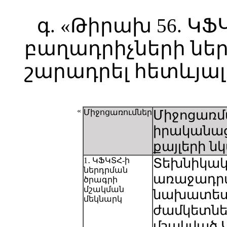
գ. «Թիրախ 56. Կ
բաղադրիչների ներդ
շարադրել հետևյալ
«
Միջոցառումներ
Միջոցառ
իրականաց
քայլերի ն
1․ ԿՖԿՏՀ-ի
Տեխնիկա
ներդրման
առաջադր
ծրագրի
մշակման
նախատես
մեկնարկ
ժամկետնե
մշակված 