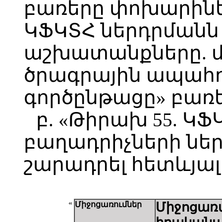
բառերը փոխարինե
ԿՖԿՏՀ ներդրմանն
աշխատանքները. մ
ծրագրային ապահ
գործընթացը» բառե
բ. «Թիրախ 55. Կ
բաղադրիչների ներդ
շարադրել հետևյալ
«
Միջոցառումներ
Միջոցառ