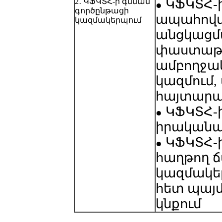
2․ ԿՖԿՏՀ-ի գնման
ԿՖԿՏՀ-ի
●
գործընթացի
ապահովմ
կազմակերպում
անցկացմ
փաստաթ
ամբողջա
կազմում, 
հայտարա
ԿՖԿՏՀ-ի
●
իրականա
ԿՖԿՏՀ-ի
●
հաղթող 
կազմակե
հետ պայ
կնքում