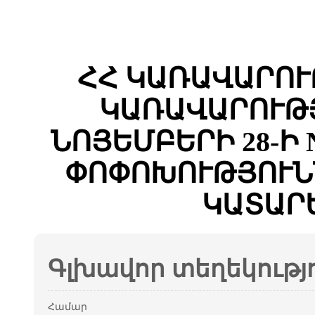
ՀՀ ԿԱՌԱՎԱՐՈՒ
ԿԱՌԱՎԱՐՈՒԹՅ
ՆՈՅԵՄԲԵՐԻ 28-Ի 
ՓՈՓՈԽՈՒԹՅՈՒՆ
ԿԱՏԱՐ
Գլխավոր տեղեկությ
Համար