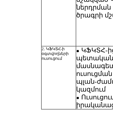
ներդրման
ծրագրի մշ
2․ ԿՖԿՏՀ-ի
ԿՖԿՏՀ-ից
●
օգտվողների
պետական 
ուսուցում
մասնագետ
ուսուցման
պլան-ժամ
կազմում
Ուսուցու
●
իրականաց