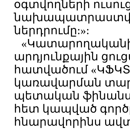
օգտվողների ուսուց
նախապատրաստվի
ներդրումը:»:
«Կատարողականի
արդյունքային ցու
հատվածում «ԿՖԿՏՀ
կառավարման տար
պետական ֆինանս
հետ կապված գործ
հնարավորինս ավ