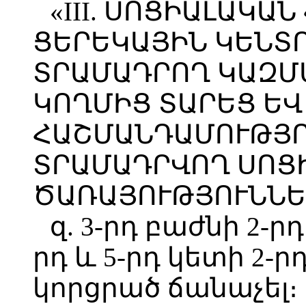
«III. ՍՈՑԻԱԼԱԿԱ
ՑԵՐԵԿԱՅԻՆ ԿԵՆՏ
ՏՐԱՄԱԴՐՈՂ ԿԱԶՄ
ԿՈՂՄԻՑ ՏԱՐԵՑ ԵՎ 
ՀԱՇՄԱՆԴԱՄՈՒԹՅՈ
ՏՐԱՄԱԴՐՎՈՂ ՍՈՑ
ԾԱՌԱՅՈՒԹՅՈՒՆՆԵ
զ. 3-րդ բաժնի 2-րդ
րդ և 5-րդ կետի 2-
կորցրած ճանաչել։