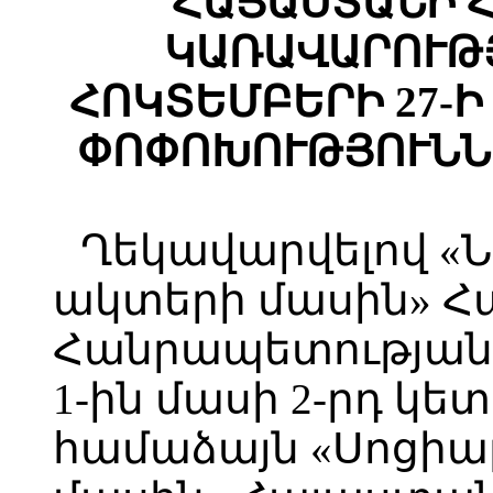
ՀԱՅԱՍՏԱՆԻ 
ԿԱՌԱՎԱՐՈՒԹՅ
ՀՈԿՏԵՄԲԵՐԻ 27-Ի 
ՓՈՓՈԽՈՒԹՅՈՒՆՆ
Ղեկավարվելով «
ակտերի մասին» 
Հանրապետության օ
1-ին մասի 2-րդ կետ
համաձայն «Սոցիա