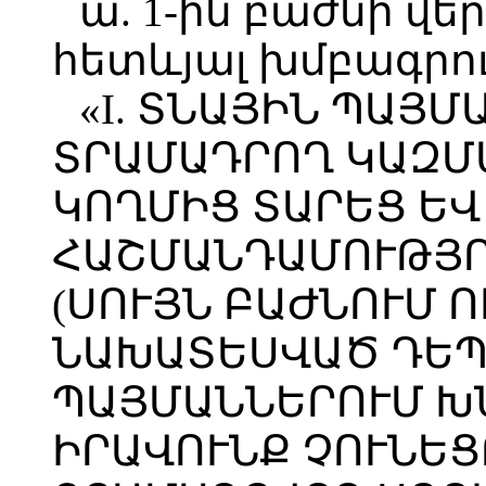
ա. 1-ին բաժնի վ
հետևյալ խմբագրու
«I. ՏՆԱՅԻՆ ՊԱՅ
ՏՐԱՄԱԴՐՈՂ ԿԱԶՄ
ԿՈՂՄԻՑ ՏԱՐԵՑ ԵՎ 
ՀԱՇՄԱՆԴԱՄՈՒԹՅՈ
(ՍՈՒՅՆ ԲԱԺՆՈՒՄ 
ՆԱԽԱՏԵՍՎԱԾ ԴԵՊ
ՊԱՅՄԱՆՆԵՐՈՒՄ Խ
ԻՐԱՎՈՒՆՔ ՉՈՒՆԵՑ