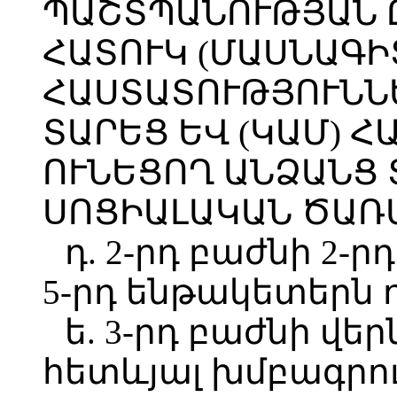
ՊԱՇՏՊԱՆՈՒԹՅԱՆ 
ՀԱՏՈՒԿ (ՄԱՍՆԱԳԻ
ՀԱՍՏԱՏՈՒԹՅՈՒՆՆ
ՏԱՐԵՑ ԵՎ (ԿԱՄ) 
ՈՒՆԵՑՈՂ ԱՆՁԱՆՑ
ՍՈՑԻԱԼԱԿԱՆ ԾԱՌ
դ. 2-րդ բաժնի 2-ր
5-րդ ենթակետերն 
ե. 3-րդ բաժնի վե
հետևյալ խմբագրու