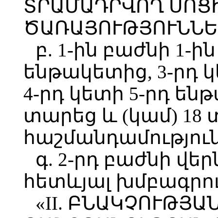
ՏՐԱՄԱԴՐՎՈՂ ՍՈՑ
ԾԱՌԱՅՈՒԹՅՈՒՆՆԵ
բ. 1-ին բաժնի 1-ի
ենթակետից, 3-րդ 
4-րդ կետի 5-րդ են
տարեց և (կամ) 18
հաշմանդամություն 
գ. 2-րդ բաժնի վե
հետևյալ խմբագրու
«II. ԲՆԱԿՉՈՒԹՅԱ