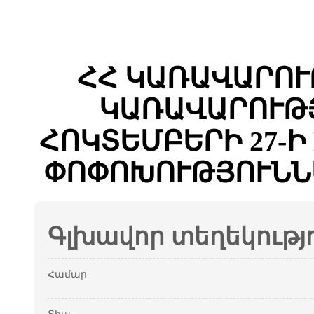
ՀՀ ԿԱՌԱՎԱՐՈՒ
ԿԱՌԱՎԱՐՈՒԹՅ
ՀՈԿՏԵՄԲԵՐԻ 27-Ի 
ՓՈՓՈԽՈՒԹՅՈՒՆՆ
Գլխավոր տեղեկությ
Համար