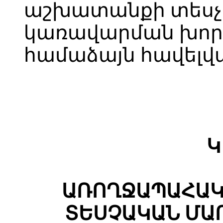
աշխատանքի տեսչ
կառավարման խորհ
համաձայն հավելվ
Կ
ԱՌՈՂՋԱՊԱՀԱԿ
ՏԵՍՉԱԿԱՆ ՄԱ