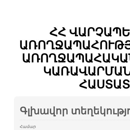
ՀՀ ՎԱՐՉԱՊԵ
ԱՌՈՂՋԱՊԱՀՈՒԹՅ
ԱՌՈՂՋԱՊԱՀԱԿԱՆ
ԿԱՌԱՎԱՐՄԱՆ
ՀԱՍՏԱՏ
Գլխավոր տեղեկությ
Համար