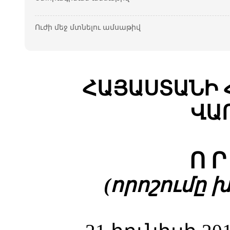
Ուժի մեջ մտնելու ամսաթիվ
ՀԱՅԱՍՏԱՆԻ 
ՎԱ
Ո Ր
(որոշումը խմբ