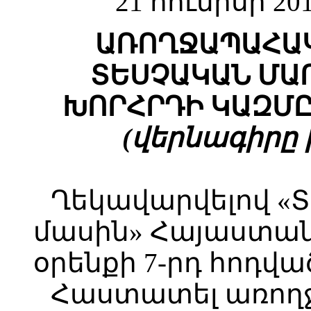
21 հունիսի 2
ԱՌՈՂՋԱՊԱՀԱԿ
ՏԵՍՉԱԿԱՆ ՄԱ
ԽՈՐՀՐԴԻ ԿԱԶՄԸ
(վերնագիրը խմ
Ղեկավարվելով «
մասին» Հայաստա
օրենքի 7-րդ հոդվա
Հաստատել առո