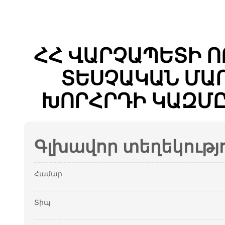
ՀՀ ՎԱՐՉԱՊԵՏԻ 
ՏԵՍՉԱԿԱՆ ՄԱ
ԽՈՐՀՐԴԻ ԿԱԶՄԸ
Գլխավոր տեղեկությ
Համար
Տիպ