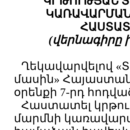
ԿՐԹՈՒԹՅԱՆ 
ԿԱՌԱՎԱՐՄԱՆ
ՀԱՍՏԱՏ
(վերնագիրը խմ
Ղեկավարվելով «
մասին» Հայաստա
օրենքի 7-րդ հոդվա
Հաստատել կրթու
մարմնի կառավարմ