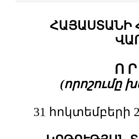
ՀԱՅԱՍՏԱՆԻ 
ՎԱ
Ո Ր
(որոշումը խմբ
31 հոկտեմբերի 2