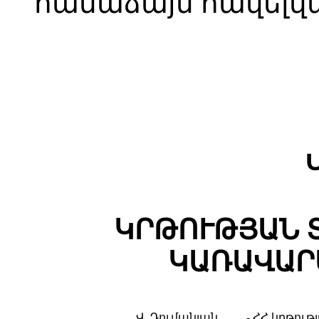
համաձայն հավելվ
ԿՐԹՈՒԹՅԱՆ 
ԿԱՌԱՎԱՐ
Վ. Դումանյան
- ՀՀ կրթու