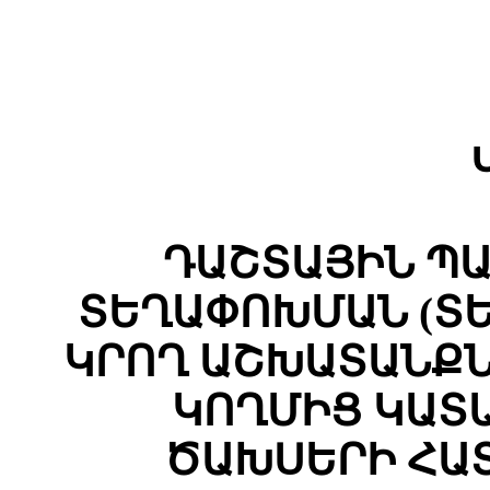
ԴԱՇՏԱՅԻՆ Պ
ՏԵՂԱՓՈԽՄԱՆ (Տ
ԿՐՈՂ ԱՇԽԱՏԱՆՔ
ԿՈՂՄԻՑ ԿԱՏ
ԾԱԽՍԵՐԻ ՀԱ