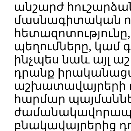
անշարժ հուշարձա
մասնագիտական ուս
հետազոտությունը
պեղումները, կամ
ինչպես նաև այլ ա
դրանք իրականացվ
աշխատավայրերի ո
հարմար պայմաննե
ժամանակավորապե
բնակավայրերից դո