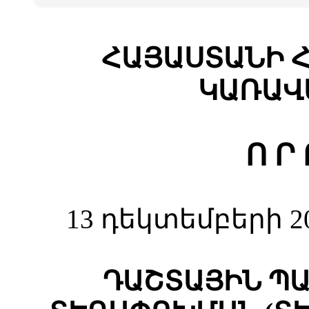
ՀԱՅԱՍՏԱՆԻ 
ԿԱՌԱՎ
Ո Ր 
13 դեկտեմբերի 2
ԴԱՇՏԱՅԻՆ Պ