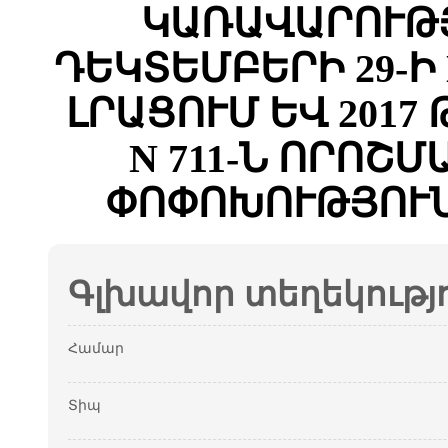
ԿԱՌԱՎԱՐՈՒԹՅ
ԴԵԿՏԵՄԲԵՐԻ 29-Ի 
ԼՐԱՑՈՒՄ ԵՎ 2017
N 711-Ն ՈՐՈՇՄ
ՓՈՓՈԽՈՒԹՅՈՒՆ
Գլխավոր տեղեկությ
Համար
Տիպ