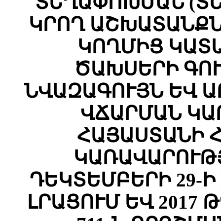
ՏԵՂԱՓՈԽՄԱՆ (Տ
ԿՐՈՂ ԱՇԽԱՏԱՆՔ
ԿՈՂՄԻՑ ԿԱՏ
ԾԱԽՍԵՐԻ ԳՈ
ՆՎԱԶԱԳՈՒՅՆ ԵՎ Ա
ՎՃԱՐՄԱՆ ԿԱ
ՀԱՅԱՍՏԱՆԻ 
ԿԱՌԱՎԱՐՈՒԹՅ
ԴԵԿՏԵՄԲԵՐԻ 29-Ի 
ԼՐԱՑՈՒՄ ԵՎ 2017 