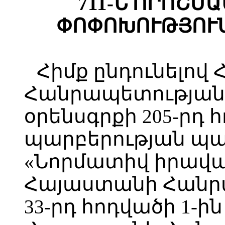
711-Ն ՈՐՈՇՄԱ
ՓՈՓՈԽՈՒԹՅՈՒՆ
Հիմք ընդունելով
Հանրապետության
օրենսգրքի 205-րդ 
պարբերության պա
«Նորմատիվ իրավա
Հայաստանի Հանր
33-րդ հոդվածի 1-ին