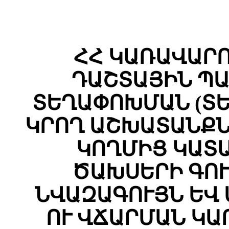
ՀՀ ԿԱՌԱՎԱՐ
ԴԱՇՏԱՅԻՆ ՊԱ
ՏԵՂԱՓՈԽՄԱՆ (Տ
ԿՐՈՂ ԱՇԽԱՏԱՆՔՆ
ԿՈՂՄԻՑ ԿԱՏ
ԾԱԽՍԵՐԻ ԳՈ
ՆՎԱԶԱԳՈՒՅՆ ԵՎ
ՈՒ ՎՃԱՐՄԱՆ ԿԱ