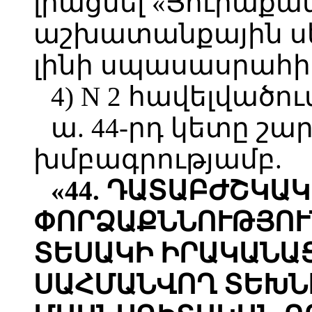
լրացնել «Յուրաքա
աշխատանքային սե
լինի սպասասրահից
4) N 2 հավելվածու
ա. 44-րդ կետը շա
խմբագրությամբ.
«44. ԴԱՏԱԲԺՇԿԱ
ՓՈՐՁԱՔՆՆՈՒԹՅՈՒ
ՏԵՍԱԿԻ ԻՐԱԿԱՆԱ
ՍԱՀՄԱՆՎՈՂ ՏԵԽՆ