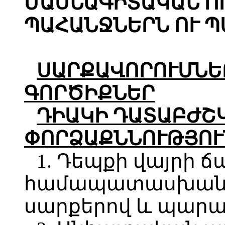
ՄԱՍՆԱԳԻՏԱԿԱՆ Ո
ՊԱՀԱՆՋՆԵՐՆ ՈՒ 
ՍԱՐՔԱՎՈՐՈՒՄՆԵ
ԳՈՐԾԻՔՆԵՐ
ԴԻԱԿԻ ԴԱՏԱԲԺՇ
ՓՈՐՁԱՔՆՆՈՒԹՅՈՒ
1. Դեպքի վայրի ճ
համապատասխան գ
սարքերով և պար