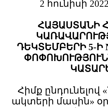
2 հունիսի 202
ՀԱՅԱՍՏԱՆԻ 
ԿԱՌԱՎԱՐՈՒԹՅ
ԴԵԿՏԵՄԲԵՐԻ 5-Ի 
ՓՈՓՈԽՈՒԹՅՈՒՆ
ԿԱՏԱՐ
Հիմք ընդունելով
ակտերի մասին» օրե