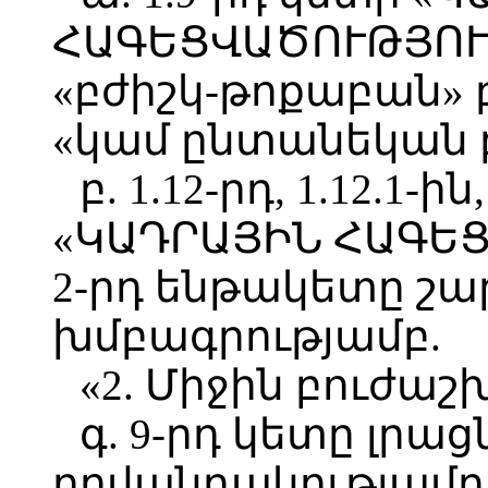
ՀԱԳԵՑՎԱԾՈՒԹՅՈՒՆ
«բժիշկ-թոքաբան» 
«կամ ընտանեկան բ
բ. 1.12-րդ, 1.12.1-ի
«ԿԱԴՐԱՅԻՆ ՀԱԳԵ
2-րդ ենթակետը շա
խմբագրությամբ.
«2. Միջին բուժա
գ. 9-րդ կետը լրաց
բովանդակությամբ 