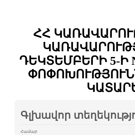
ՀՀ ԿԱՌԱՎԱՐՈՒ
ԿԱՌԱՎԱՐՈՒԹՅ
ԴԵԿՏԵՄԲԵՐԻ 5-Ի 
ՓՈՓՈԽՈՒԹՅՈՒՆ
ԿԱՏԱՐ
Գլխավոր տեղեկությ
Համար