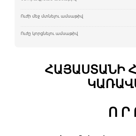
Ուժի մեջ մտնելու ամսաթիվ
Ուժը կորցնելու ամսաթիվ
ՀԱՅԱՍՏԱՆԻ 
ԿԱՌԱՎ
Ո Ր 