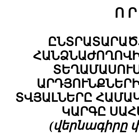
Ո Ր
ԸՆՏՐԱՏԱՐԱԾ
ՀԱՆՁՆԱԺՈՂՈՎԻ
ՏԵՂԱՄԱՍՈՒ
ԱՐԴՅՈՒՆՔՆԵՐ
ՏՎՅԱԼՆԵՐԸ ՀԱՄԱ
ԿԱՐԳԸ ՍԱՀ
(վերնագիրը փո