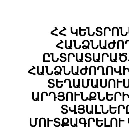
ՀՀ ԿԵՆՏՐՈ
ՀԱՆՁՆԱԺՈՂ
ԸՆՏՐԱՏԱՐԱԾ
ՀԱՆՁՆԱԺՈՂՈՎԻ
ՏԵՂԱՄԱՍՈՒՄ
ԱՐԴՅՈՒՆՔՆԵՐԻ
ՏՎՅԱԼՆԵՐ
ՄՈՒՏՔԱԳՐԵԼՈՒ