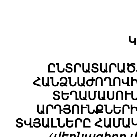
Կ
ԸՆՏՐԱՏԱՐԱԾ
ՀԱՆՁՆԱԺՈՂՈՎԻ
ՏԵՂԱՄԱՍՈՒ
ԱՐԴՅՈՒՆՔՆԵՐ
ՏՎՅԱԼՆԵՐԸ ՀԱՄԱ