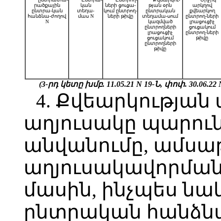
րածքային
կան
ների ցուցա-
թյան օրն
արկղով
ընտրա-կան
տեղա-
կում ընտրող-
ընտրական
քվեարկող
հանձնա-
ժողով
մաս N
ների թիվը
տեղամա-սում
ընտրող-ների
N
կազմված
լրացուցիչ
ընտրողների
ցուցակում
լրացուցիչ
ընտրող-ների
ցուցակում
թիվը
ընտրողների
թիվը
(3-րդ կետը խմբ. 11.05.21 N 19-Ն, փոփ.
30.06.22
4. Քվեարկության 
աղյուսակը պարուն
անվանումը, ամսա
աղյուսակավորման
մասին, ինչպես ն
ընտրական հանձն