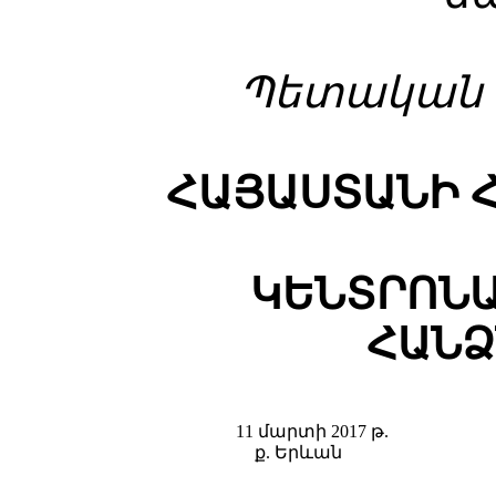
Պետական գ
ՀԱՅԱՍՏԱՆԻ 
ԿԵՆՏՐՈՆԱ
ՀԱՆՁ
11 մարտի 2017 թ.
ք. Երևան