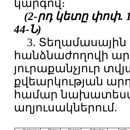
կարգով։
(2-րդ կետը փոփ. 11.
44-Ն
)
3. Տեղամասային
հանձնաժողովի ար
յուրաքանչյուր տվյ
քվեարկության արդ
համար նախատեսվա
աղյուսակներում.
ընտրատա-
Ընտրա-
Ընտրող-
Քվեարկու-
Շրջիկ