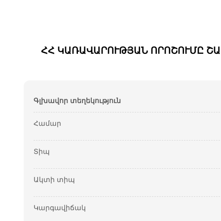
ՀՀ ԿԱՌԱՎԱՐՈՒԹՅԱՆ ՈՐՈՇՈՒՄԸ Շ
Գլխավոր տեղեկություն
Համար
Տիպ
Ակտի տիպ
Կարգավիճակ