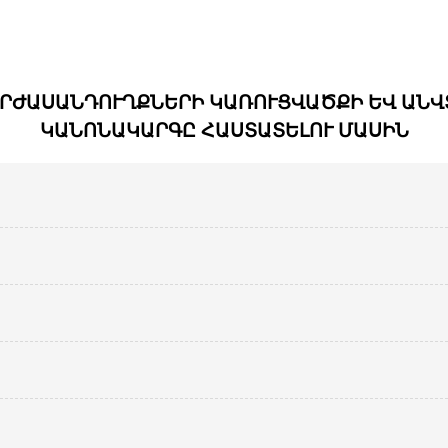
ԱՐԺԱՍԱՆԴՈՒՂՔՆԵՐԻ ԿԱՌՈՒՑՎԱԾՔԻ ԵՎ ԱՆ
ԿԱՆՈՆԱԿԱՐԳԸ ՀԱՍՏԱՏԵԼՈՒ ՄԱՍԻՆ