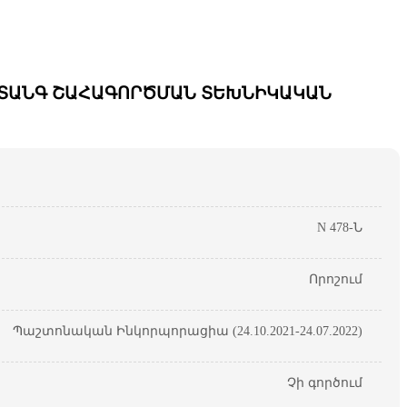
ՎՏԱՆԳ ՇԱՀԱԳՈՐԾՄԱՆ ՏԵԽՆԻԿԱԿԱՆ
N 478-Ն
Որոշում
Պաշտոնական Ինկորպորացիա (24.10.2021-24.07.2022)
Չի գործում