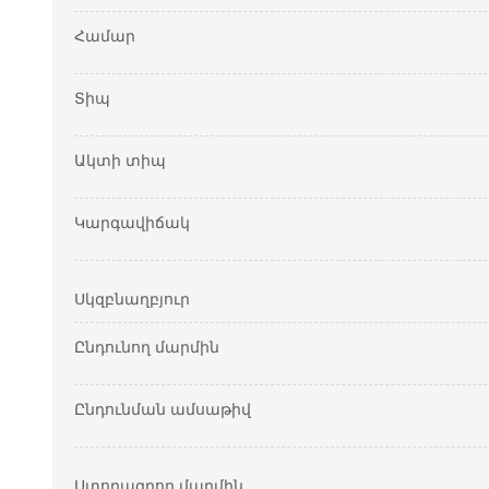
Համար
Տիպ
Ակտի տիպ
Կարգավիճակ
Սկզբնաղբյուր
Ընդունող մարմին
Ընդունման ամսաթիվ
Ստորագրող մարմին