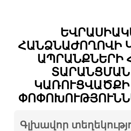
ԵՎՐԱՍԻԱԿ
ՀԱՆՁՆԱԺՈՂՈՎԻ 
ԱՊՐԱՆՔՆԵՐԻ 
ՏԱՐԱՆՑՄԱՆ
ԿԱՌՈՒՑՎԱԾՔԻ
ՓՈՓՈԽՈՒԹՅՈՒՆՆ
Գլխավոր տեղեկությ