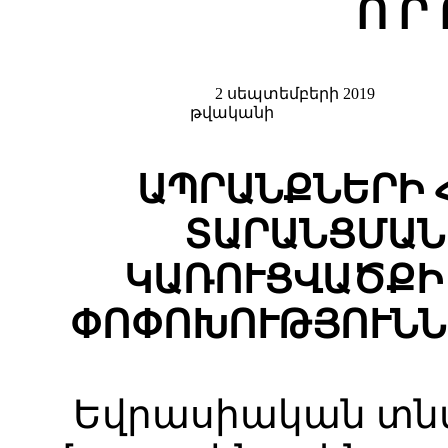
Ո Ր 
2 սեպտեմբերի 2019
թվականի
ԱՊՐԱՆՔՆԵՐԻ 
ՏԱՐԱՆՑՄԱՆ
ԿԱՌՈՒՑՎԱԾՔԻ
ՓՈՓՈԽՈՒԹՅՈՒՆՆ
Եվրասիական տն