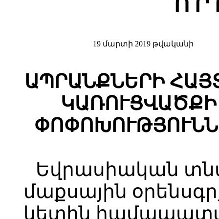
Ո Ր
19 մարտի 2019 թվականի
ԱՊՐԱՆՔՆԵՐԻ ՀԱՅ
ԿԱՌՈՒՑՎԱԾՔԻ
ՓՈՓՈԽՈՒԹՅՈՒՆՆ
Եվրասիական տն
մաքսային օրենսգրք
կետին համապատ