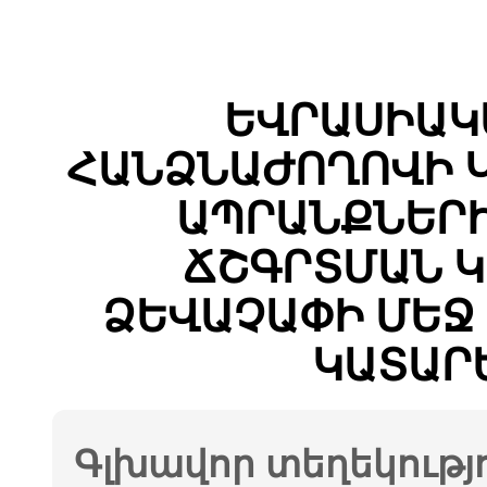
ԵՎՐԱՍԻԱԿ
ՀԱՆՁՆԱԺՈՂՈՎԻ 
ԱՊՐԱՆՔՆԵՐԻ
ՃՇԳՐՏՄԱՆ Կ
ՁԵՎԱՉԱՓԻ ՄԵՋ
ԿԱՏԱՐ
Գլխավոր տեղեկությ