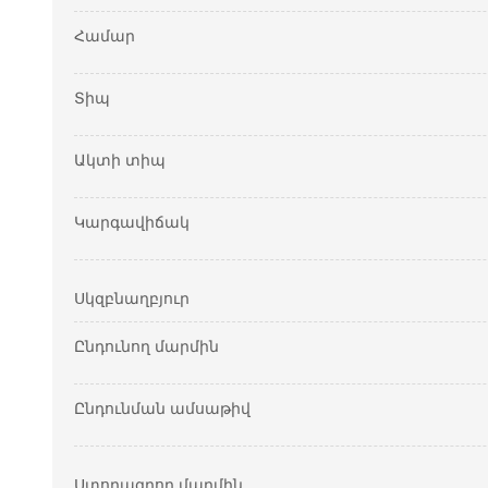
Համար
Տիպ
Ակտի տիպ
Կարգավիճակ
Սկզբնաղբյուր
Ընդունող մարմին
Ընդունման ամսաթիվ
Ստորագրող մարմին