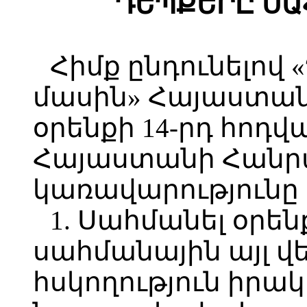
ԴԵՊՔԵՐԸ ՍԱ
Հիմք ընդունելո
մասին» Հայաստա
օրենքի 14-րդ հոդվ
Հայաստանի Հանր
կառավարությունը
1. Սահմանել օր
սահմանային այլ վ
հսկողություն իրա