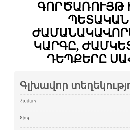
ԳՈՐԾԱՌՈՒՅԹ 
ՊԵՏԱԿԱՆ
ԺԱՄԱՆԱԿԱՎՈՐ
ԿԱՐԳԸ, ԺԱՄԿԵ
ԴԵՊՔԵՐԸ ՍԱ
Գլխավոր տեղեկությ
Համար
Տիպ