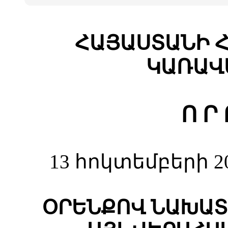
ՀԱՅԱՍՏԱՆԻ 
ԿԱՌԱՎ
Ո Ր 
13 հոկտեմբերի 2
ՕՐԵՆՔՈՎ ՆԱԽԱՏ