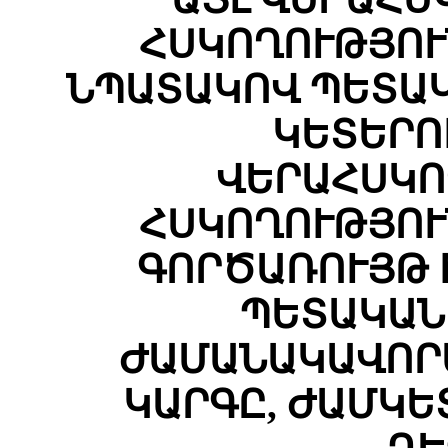
ՀՍԿՈՂՈՒԹՅՈՒ
ՆՊԱՏԱԿՈՎ ՊԵՏԱ
ԿԵՏԵՐՈ
ՎԵՐԱՀՍԿՈ
ՀՍԿՈՂՈՒԹՅՈՒ
ԳՈՐԾԱՌՈՒՅԹ 
ՊԵՏԱԿԱՆ
ԺԱՄԱՆԱԿԱՎՈՐ
ԿԱՐԳԸ, ԺԱՄԿԵ