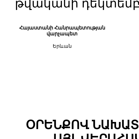
թվականի դեկտեմբե
Հայաստանի Հանրապետության
վարչապետ
Երևան
ՕՐԵՆՔՈՎ ՆԱԽԱՏ
ԱՅԼ ՎԵՐԱՀՍ