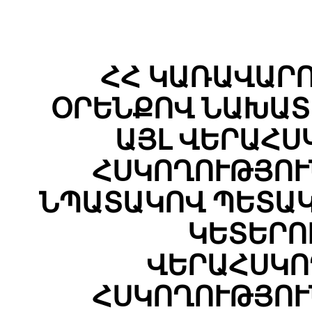
ՀՀ ԿԱՌԱՎԱՐ
ՕՐԵՆՔՈՎ ՆԱԽԱՏ
ԱՅԼ ՎԵՐԱՀՍ
ՀՍԿՈՂՈՒԹՅՈՒ
ՆՊԱՏԱԿՈՎ ՊԵՏԱԿ
ԿԵՏԵՐՈ
ՎԵՐԱՀՍԿՈ
ՀՍԿՈՂՈՒԹՅՈՒ