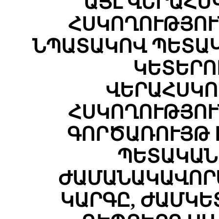
ԱՅԼ ՎԵՐԱՀՍ
ՀՍԿՈՂՈՒԹՅՈՒ
ՆՊԱՏԱԿՈՎ ՊԵՏԱ
ԿԵՏԵՐՈ
ՎԵՐԱՀՍԿՈ
ՀՍԿՈՂՈՒԹՅՈՒ
ԳՈՐԾԱՌՈՒՅԹ 
ՊԵՏԱԿԱՆ
ԺԱՄԱՆԱԿԱՎՈՐ
ԿԱՐԳԸ, ԺԱՄԿԵ