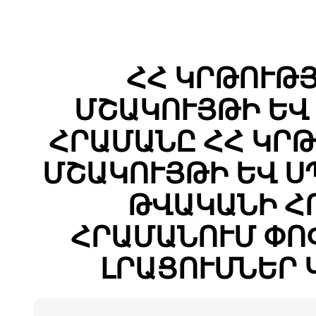
ՀՀ ԿՐԹՈՒԹՅ
ՄՇԱԿՈՒՅԹԻ ԵՎ
ՀՐԱՄԱՆԸ ՀՀ ԿՐԹ
ՄՇԱԿՈՒՅԹԻ ԵՎ Ս
ԹՎԱԿԱՆԻ ՀՈՒ
ՀՐԱՄԱՆՈՒՄ ՓՈ
ԼՐԱՑՈՒՄՆԵՐ 