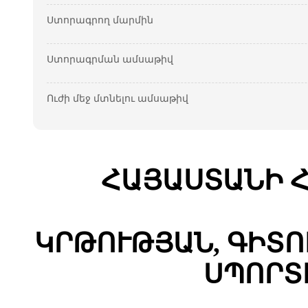
Ստորագրող մարմին
Ստորագրման ամսաթիվ
Ուժի մեջ մտնելու ամսաթիվ
ՀԱՅԱՍՏԱՆԻ 
ԿՐԹՈՒԹՅԱՆ, ԳԻՏՈ
ՍՊՈՐՏ