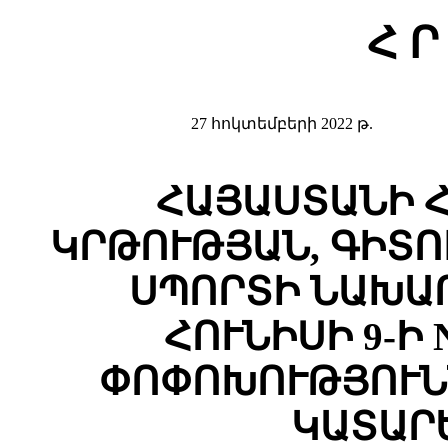
Հ Ր
27 հոկտեմբերի 2022 թ.
ՀԱՅԱՍՏԱՆԻ 
ԿՐԹՈՒԹՅԱՆ, ԳԻՏՈ
ՍՊՈՐՏԻ ՆԱԽԱՐ
ՀՈՒՆԻՍԻ 9-Ի 
ՓՈՓՈԽՈՒԹՅՈՒՆ
ԿԱՏԱՐ