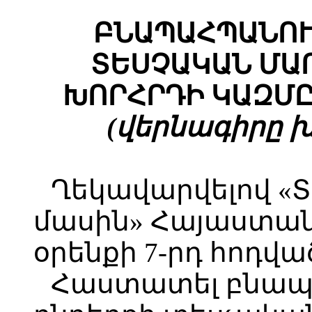
ԲՆԱՊԱՀՊԱՆՈՒ
ՏԵՍՉԱԿԱՆ ՄԱ
ԽՈՐՀՐԴԻ ԿԱԶՄԸ
(վերնագիրը խմբ
Ղեկավարվելով «
մասին» Հայաստա
օրենքի 7-րդ հոդվա
Հաստատել բնապ