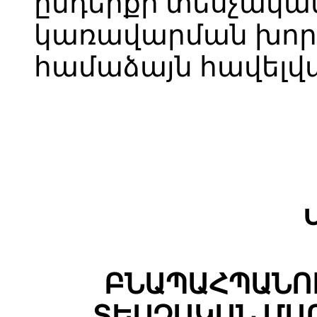
ընդերքի տեսչակա
կառավարման խորհ
համաձայն հավելվ
ԲՆԱՊԱՀՊԱՆՈՒ
ՏԵՍՉԱԿԱՆ ՄԱ