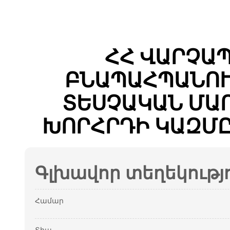
ՀՀ ՎԱՐՉԱ
ԲՆԱՊԱՀՊԱՆՈՒ
ՏԵՍՉԱԿԱՆ ՄԱ
ԽՈՐՀՐԴԻ ԿԱԶՄԸ
Գլխավոր տեղեկությ
Համար