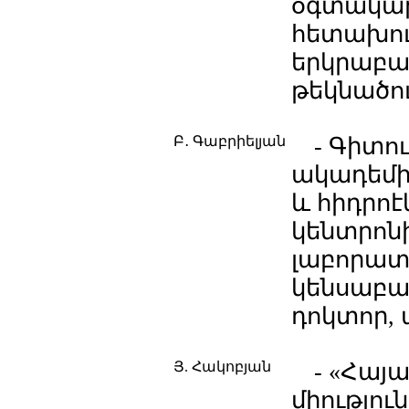
օգտակար
հետախու
երկրաբա
թեկնածու
Բ․ Գաբրիելյան
- Գիտո
ակադեմի
և հիդրո
կենտրոն
լաբորատ
կենսաբա
դոկտոր,
Յ. Հակոբյան
- «Հայ
միությո