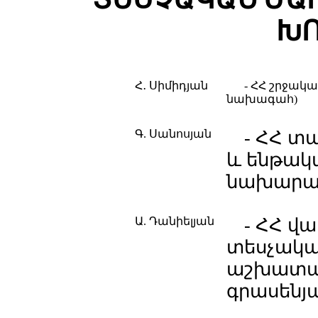
ԽՈ
Հ․ Սիմիդյան
- ՀՀ շրջակ
նախագահ)
Գ. Սանոսյան
- ՀՀ 
և ենթակ
նախարա
Ա. Դանիելյան
- ՀՀ 
տեսչակա
աշխատա
գրասենյ