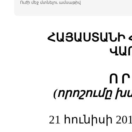
Ուժի մեջ մտնելու ամսաթիվ
ՀԱՅԱՍՏԱՆԻ 
ՎԱ
Ո Ր
(որոշումը խմբ
21 հունիսի 2