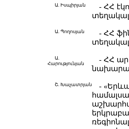
Ա. Իսպիրյան
- ՀՀ է
տեղակա
Ա. Պողոսյան
- ՀՀ ֆ
տեղակա
Ա.
- ՀՀ ա
Հարությունյան
նախարա
Շ. Խաչատրյան
- «Եր
համալսա
աշխարհա
երկրաբա
ռեգիոնա