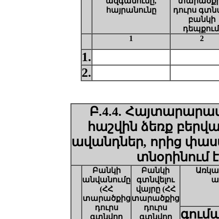
ազգանունը,
տարածք
հայրանունը
դուրս գտն
բանկի
դեպքում
1
2
1.
2.
Բ.4.4. Հայտարարա
հաշվին ձեռք բերվա
ավանդներ, որից փաս
տնօրինում
է
Բանկի
Բանկի
Ա
ռկա
անվանումը
գտնվելու
ա
(ՀՀ
վայրը (ՀՀ
տարածքից
տարածքից
դուրս
դուրս
գում
գտնվող
գտնվող