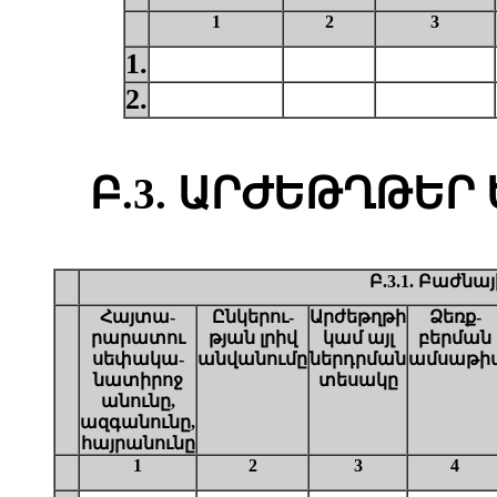
1
2
3
1.
2.
Բ.3. ԱՐԺԵԹՂԹԵՐ
Բ.3.1. Բաժնա
Հայտա-
Ընկերու-
Արժեթղթի
Ձեռք-
րարատու
թյան լրիվ
կամ այլ
բերման
սեփակա-
անվանումը
ներդրման
ամսաթի
նատիրոջ
տեսակը
անունը,
ազգանունը,
հայրանունը
1
2
3
4