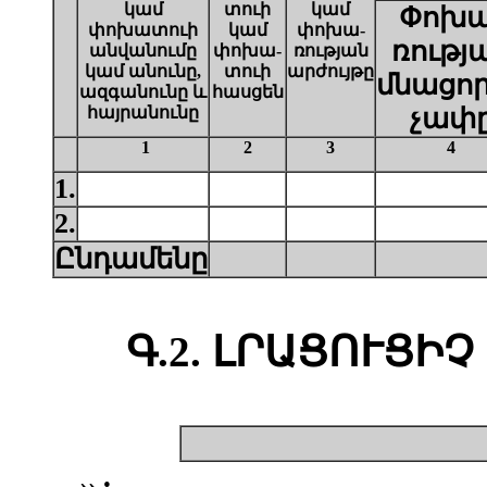
կամ
տուի
կամ
Փոխա
փոխատուի
կամ
փոխա-
ռությ
անվանումը
փոխա-
ռության
կամ անունը,
տուի
արժույթը
մնացո
ազգանունը և
հասցեն
հայրանունը
չափ
1
2
3
4
1.
2.
Ընդամենը
Գ.2. ԼՐԱՑՈՒՑԻ
»: