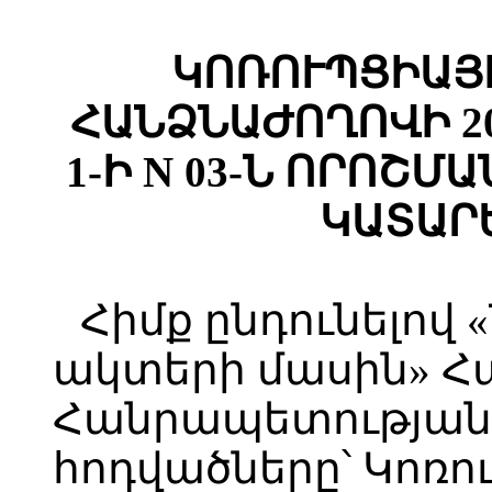
ԿՈՌՈՒՊՑԻԱՅ
ՀԱՆՁՆԱԺՈՂՈՎԻ 2
1-Ի N 03-Ն ՈՐՈՇ
ԿԱՏԱՐ
Հիմք ընդունելով
ակտերի մասին» 
Հանրապետության օ
հոդվածները՝ Կոռո