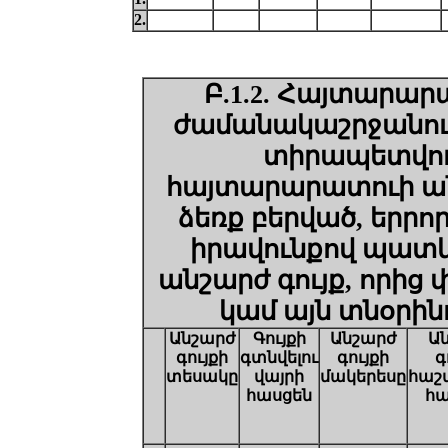
2.
Բ.1.2. Հայտարար
ժամանակաշրջանում
տիրապետվող 
հայտարարատուի ան
ձեռք բերված, երր
իրավունքով պատկ
անշարժ գույք, որից
կամ այն տնօրի
Անշարժ
Գույքի
Անշարժ
Ա
գույքի
գտնվելու
գույքի
գ
տեսակը
վայրի
մակերեսը
հաշ
հասցեն
հ