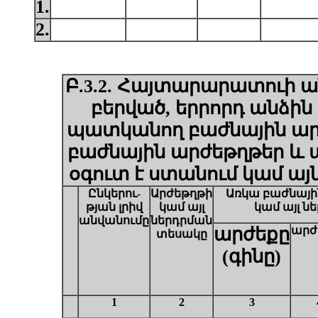
1.
2.
Բ.3.2. Հայտարարատուի ա
բերված, երրորդ անձի
պատկանող բաժնային արժ
բաժնային արժեթղթեր և ա
օգուտ է ստանում կամ
այ
Ընկերու-
Արժեթղթի
Ա
ռկա բաժնայի
թյան
լրիվ
կամ
այլ
կամ այլ ն
անվանումը
ներդրման
արժեքը
արժ
տեսակը
(գինը)
1
2
3