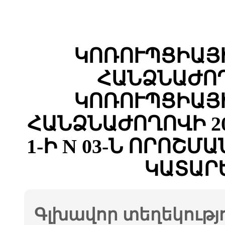
ԿՈՌՈՒՊՑԻԱՅ
ՀԱՆՁՆԱԺՈՂ
ԿՈՌՈՒՊՑԻԱՅ
ՀԱՆՁՆԱԺՈՂՈՎԻ 2
1-Ի N 03-Ն ՈՐՈՇ
ԿԱՏԱՐ
Գլխավոր տեղեկությ