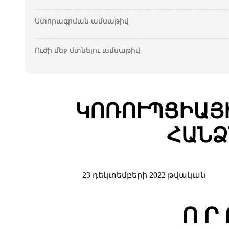
Ստորագրման ամսաթիվ
Ուժի մեջ մտնելու ամսաթիվ
ԿՈՌՈՒՊՑԻԱՅ
ՀԱՆՁ
23 դեկտեմբերի 2022 թվական
Ո Ր 