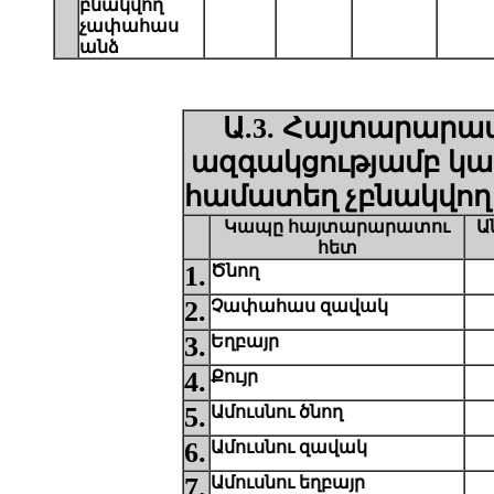
բնակվող
չափահաս
անձ
Ա.3. Հայտարարա
ազգակցությամբ կ
համատեղ չբնակվող
Կապը հայտարարատու
Ա
հետ
1.
Ծնող
2.
Չափահաս զավակ
3.
Եղբայր
4.
Քույր
5.
Ամուսնու ծնող
6.
Ամուսնու զավակ
7.
Ամուսնու եղբայր