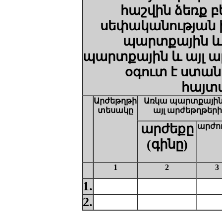
հաշվին ձեռք բ
սեփականության 
պարտքային և 
պարտքային և այլ 
օգուտ է ստան
հայտ
Արժեթղթի
Ա
ռկա պարտքային
տեսակը
այլ արժեթղթերի
արժեքը
արժու
(գինը)
1
2
3
1.
2.