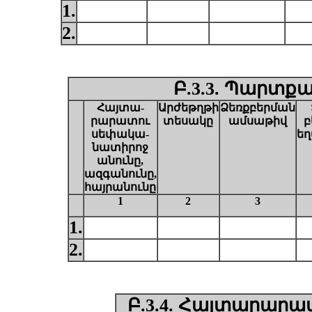
1.
2.
Բ.3.3. Պարտքա
Հայտա-
Արժեթղթի
Ձեռքբերման
րարատու
տեսակը
ամսաթիվ
բ
սեփակա-
ե
նատիրոջ
անունը,
ազգանունը,
հայրանունը
1
2
3
1.
2.
Բ.3.4. Հայտարարա