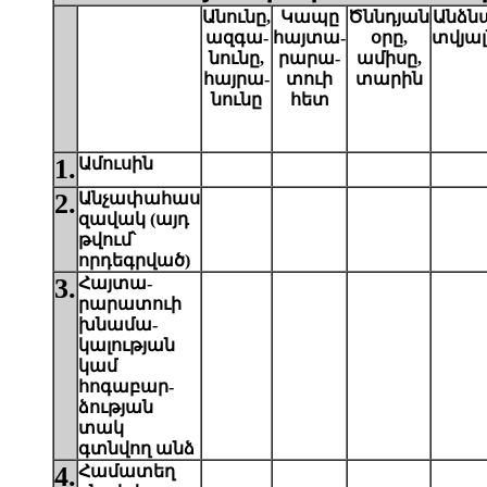
Անունը,
Կապը
Ծննդյան
Անձն
ազգա-
հայտա-
օրը,
տվյալ
նունը,
րարա-
ամիսը,
հայրա-
տու
ի
տարին
նունը
հետ
1.
Ամուսին
2.
Անչափահաս
զավակ (այդ
թվում՝
որդեգրված)
3.
Հայտա-
րարատու
ի
խնամա-
կալության
կամ
հոգաբար-
ձության
տակ
գտնվող անձ
4.
Համատեղ