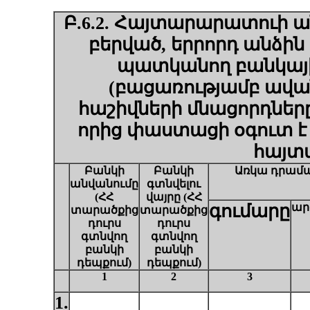
Բ.6.2. Հայտարարատուի ա
բերված, երրորդ անձի
պատկանող
բանկայ
(բացառությամբ ավան
հաշիվների մնացորդներ
որից փաստացի օգուտ է 
հայտ
Բանկի
Բանկի
Ա
ռկա դրամա
անվանումը
գտնվելու
(ՀՀ
վայրը (ՀՀ
գումարը
ար
տարածքից
տարածքից
դուրս
դուրս
գտնվող
գտնվող
բանկի
բանկի
դեպքում)
դեպքում)
1
2
3
1.