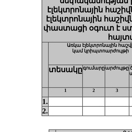
սեփականության 
էլեկտրոնային
հաշիվ
էլեկտրոնային
հաշիվ
փաստացի
օգուտ
է
ս
հայտ
Ա
ռկա էլեկտրոնային հաշվ
կամ կրիպտոարժույթի
տեսակը
գումարը
արժույթը
1
2
3
1.
2.