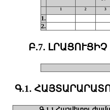
1
2
3
1.
2.
Բ.7. ԼՐԱՑՈՒՑԻ
Գ.1. ՀԱՅՏԱՐԱՐԱՏ
Գ.1.1.Հաշվետու ժա