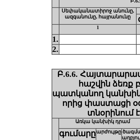
Բ.6
Սեփականատիրոջ անունը,
ազգանունը, հայրանունը
1
1.
2.
Բ.6.6. Հայտարարա
հաշվին ձեռք 
պատկանող կանխիկ 
որից
փաստացի
օ
տնօրինում
է
Ա
ռկա կանխիկ դրամ
գումարը
արժույթը
ծագմ
աղբյու