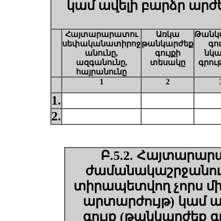
կամ ավելի
բարձր արժե
Հայտարարատու
Ա
ռկա
Թանկ
սեփականատիրոջ
թանկարժեք
գու
անունը,
գույքի
նկա
ազգանունը,
տեսակը
գրութ
հայրանունը
1
2
1.
2.
Բ.5.2. Հայտարար
ժամանակաշրջանում 
տիրապետվող չորս մի
արտարժույթ) կամ ա
գույք (թանկարժեք 