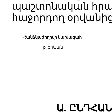
պաշտոնական հր
հաջորդող օրվանից
Հանձնաժողովի նախագահ`
ք. Երևան
Ա. ԸՆԴՀԱ