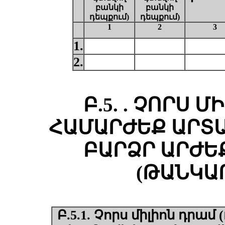
բանկի
բանկի
դեպքում)
դեպքում)
1
2
3
1.
2.
Բ.5. . ՉՈՐՍ 
ՀԱՄԱՐԺԵՔ ԱՐՏԱ
ԲԱՐՁՐ ԱՐԺԵ
(ԹԱՆԿԱ
Բ.5.1.
Չ
որս միլիոն դրամ