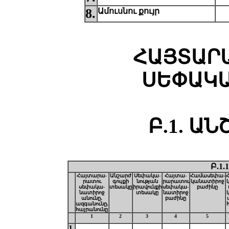
8.
Ամուսնու քույր
ՀԱՅՏԱՐ
ՍԵՓԱԿԱ
Բ.1. Ա
Բ.1.
Հայտարա-
Անշարժ
Սեփակա-
Հայտա-
Համասեփա-
րատու
գույքի
նության
րարատու
կանատիրոջ
սեփակա-
տեսակը
իրավունքի
սեփակա-
բաժինը
նատիրոջ
տեսակը
նատիրոջ
անունը,
բաժինը
ազգանունը,
հայրանունը
1
2
3
4
5
1.