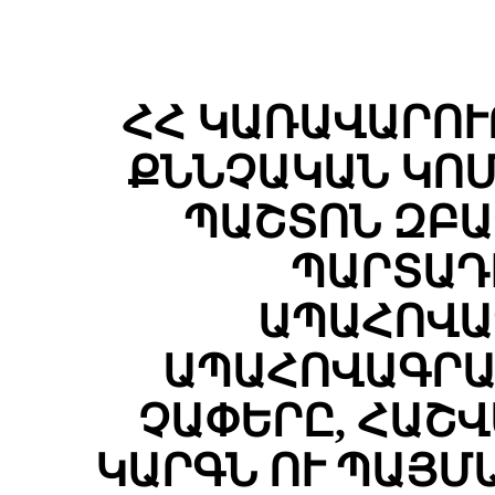
ՀՀ ԿԱՌԱՎԱՐՈՒ
ՔՆՆՉԱԿԱՆ ԿՈ
ՊԱՇՏՈՆ ԶԲԱ
ՊԱՐՏԱԴ
ԱՊԱՀՈՎԱ
ԱՊԱՀՈՎԱԳՐԱ
ՉԱՓԵՐԸ, ՀԱՇ
ԿԱՐԳՆ ՈՒ ՊԱՅՄ