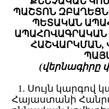
ՔՆՆՉԱԿԱՆ ԿՈ
ՊԱՇՏՈՆ ԶԲԱՂԵՑՆ
ՊԵՏԱԿԱՆ ԱՊԱ
ԱՊԱՀՈՎԱԳՐԱԿԱՆ 
ՀԱՇՎԱՐԿՄԱՆ, 
ՊԱՅ
(վերնագիրը փո
1. Սույն կարգով 
Հայաստանի Հանր