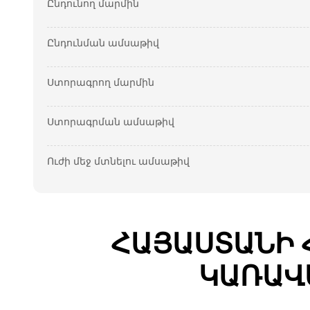
Ընդունող մարմին
Ընդունման ամսաթիվ
Ստորագրող մարմին
Ստորագրման ամսաթիվ
Ուժի մեջ մտնելու ամսաթիվ
ՀԱՅԱՍՏԱՆԻ 
ԿԱՌԱՎ