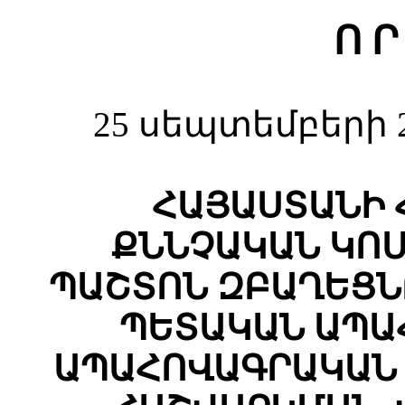
Ո Ր
25 սեպտեմբերի 2
ՀԱՅԱՍՏԱՆԻ 
ՔՆՆՉԱԿԱՆ ԿՈ
ՊԱՇՏՈՆ ԶԲԱՂԵՑՆ
ՊԵՏԱԿԱՆ ԱՊԱ
ԱՊԱՀՈՎԱԳՐԱԿԱՆ 