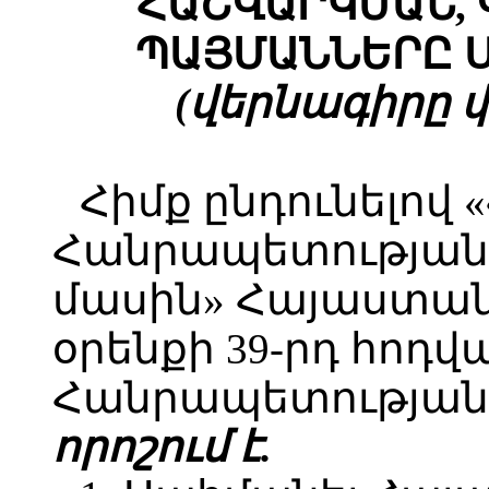
ՀԱՇՎԱՐԿՄԱՆ, 
ՊԱՅՄԱՆՆԵՐԸ 
(վերնագիրը փո
Հիմք ընդունելով
Հանրապետության 
մասին» Հայաստա
օրենքի 39-րդ հոդ
Հանրապետության 
որոշում է.