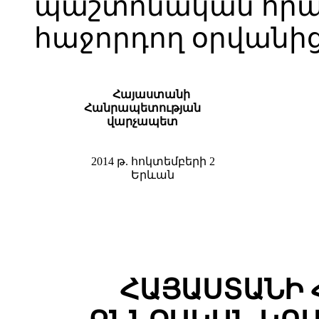
պաշտոնական հր
հաջորդող օրվանից
Հայաստանի
Հանրապետության
վարչապետ
2014 թ. հոկտեմբերի 2
Երևան
ՀԱՅԱՍՏԱՆԻ 