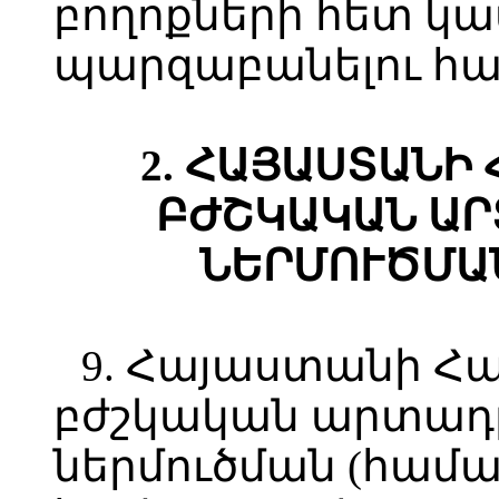
բողոքների հետ կ
պարզաբանելու հա
2. ՀԱՅԱՍՏԱՆԻ
ԲԺՇԿԱԿԱՆ ԱՐ
ՆԵՐՄՈՒԾՄԱ
9. Հայաստանի Հ
բժշկական արտադ
ներմուծման (հա