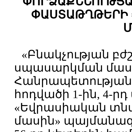
ՓՈՐՁԱՔՆՆՈՒԹՅԱ
ՓԱՍՏԱԹՂԹԵՐԻ 
Մ
«Բնակչության բժ
սպասարկման մաս
Հանրապետության օ
հոդվածի 1-ին, 4-ր
«Եվրասիական տն
մասին» պայմանագր