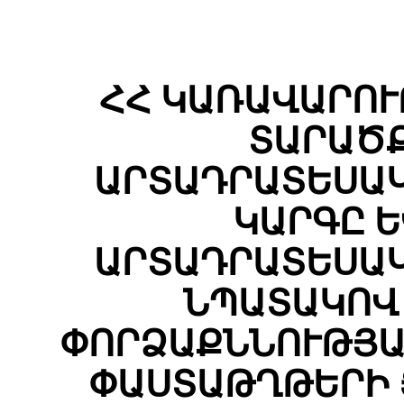
ՀՀ ԿԱՌԱՎԱՐՈՒ
ՏԱՐԱԾՔ
ԱՐՏԱԴՐԱՏԵՍԱԿ
ԿԱՐԳԸ 
ԱՐՏԱԴՐԱՏԵՍԱԿ
ՆՊԱՏԱԿՈՎ
ՓՈՐՁԱՔՆՆՈՒԹՅԱ
ՓԱՍՏԱԹՂԹԵՐԻ 