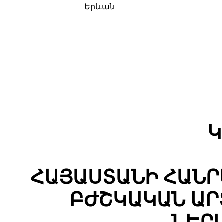
Երևան
Կ
ՀԱՅԱՍՏԱՆԻ ՀԱՆ
ԲԺՇԿԱԿԱՆ ԱՐ
ՆԵՐ