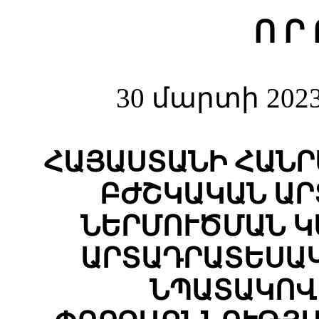
Ո Ր 
30 մարտի 202
ՀԱՅԱՍՏԱՆԻ ՀԱՆ
ԲԺՇԿԱԿԱՆ ԱՐ
ՆԵՐՄՈՒԾՄԱՆ Կ
ԱՐՏԱԴՐԱՏԵՍԱ
ՆՊԱՏԱԿՈՎ