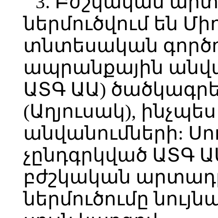
3. Բժշկական ա
ներմուծվում են Մ
տնտեսական գործո
ապրանքային անվա
ԱՏԳ ԱԱ) ծածկագր
(Աղյուսակ), ինչպե
անվանումների: Սո
չընդգրկված ԱՏԳ 
բժշկական արտադ
ներմուծումը նույ