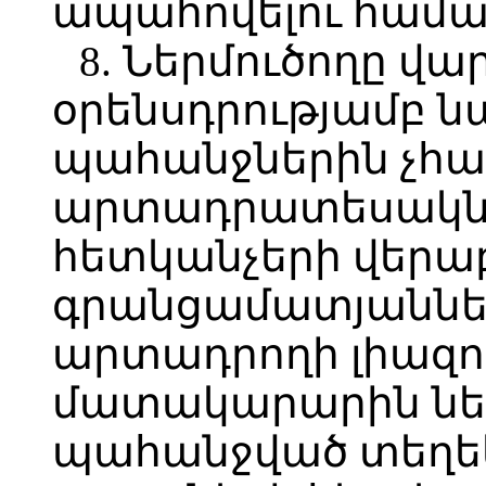
ապահովելու համա
8. Ներմուծողը վար
օրենսդրությամբ
պահանջներին չ
արտադրատեսակնե
հետկանչերի վերաբ
գրանցամատյաններ
արտադրողի լիազո
մատակարարին ներ
պահանջված տեղեկ