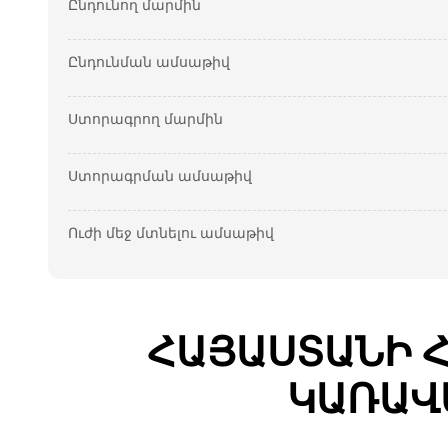
Ընդունող մարմին
Ընդունման ամսաթիվ
Ստորագրող մարմին
Ստորագրման ամսաթիվ
Ուժի մեջ մտնելու ամսաթիվ
ՀԱՅԱՍՏԱՆԻ 
ԿԱՌԱՎ