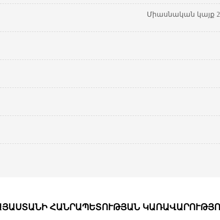
Միասնական կայք 20
ԱՅԱՍՏԱՆԻ ՀԱՆՐԱՊԵՏՈՒԹՅԱՆ ԿԱՌԱՎԱՐՈՒԹՅՈ