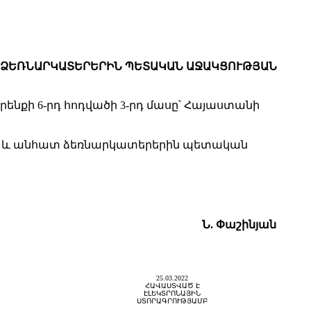
 ՁԵՌՆԱՐԿԱՏԵՐԵՐԻՆ ՊԵՏԱԿԱՆ ԱՋԱԿՑՈՒԹՅԱՆ
ենքի 6-րդ հոդվածի 3-րդ մասը՝ Հայաստանի
ին և անհատ ձեռնարկատերերին պետական
Ն. Փ
աշինյան
25.03.2022
ՀԱՎԱՍՏՎԱԾ Է
ԷԼԵԿՏՐՈՆԱՅԻՆ
ՍՏՈՐԱԳՐՈՒԹՅԱՄԲ