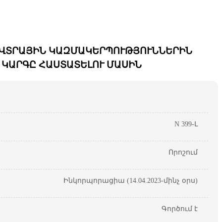
ԵՎՏՐԱՅԻՆ ԿԱԶՄԱԿԵՐՊՈՒԹՅՈՒՆՆԵՐԻՆ
ԿԱՐԳԸ ՀԱՍՏԱՏԵԼՈՒ ՄԱՍԻՆ
N 399-Լ
Որոշում
Ինկորպորացիա (14.04.2023-մինչ օրս)
Գործում է