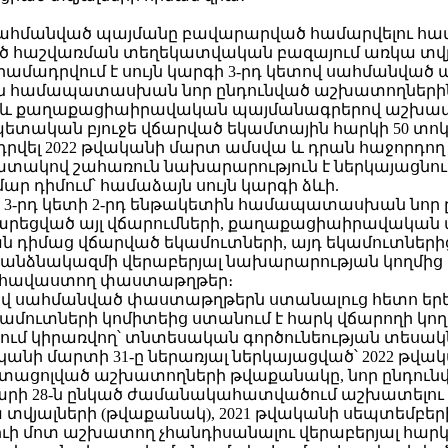
վ սահմանված պայմանը բավարարված համարվելու համ
ված հաշվառման տեղեկատվական բազայում առկա տվյ
ամադրվում է սույն կարգի 3-րդ կետով սահմանված
կետին համապատասխան նոր ընդունված աշխատողնե
 նաև քաղաքացիաիրավական պայմանագրերով աշխատ
ետական բյուջե վճարված եկամտային հարկի 50 տոկ
դրվել 2022 թվականի մարտ ամսվա և դրան հաջորդո
ատակով շահառուն նախարարություն է ներկայացնո
ր դիմում՝ համաձայն սույն կարգի ձևի.
րգի 3-րդ կետի 2-րդ ենթակետին համապատասխան նոր
րեցված այլ վճարումների, քաղաքացիաիրավական
ն դիմաց վճարված եկամուտների, այդ եկամուտների
ձնակազմի վերաբերյալ նախարարության կողմից ս
ը հավաստող փաստաթղթեր։
կետով սահմանված փաստաթղթերն ստանալուց հետո ե
ւտների կոմիտեից ստանում է հարկ վճարողի կողմ
մ կիրառվող՝ տնտեսական գործունեության տեսակնե
ականի մարտի 31-ը ներառյալ ներկայացված՝ 2022 թ
տացոլված աշխատողների թվաքանակը, նոր ընդունվ
վարի 28-ն ընկած ժամանակահատվածում աշխատելու
յալների (թվաքանակ), 2021 թվականի սեպտեմբերի 1
ի մոտ աշխատող չհանդիսանալու վերաբերյալ հար