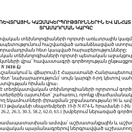
ԱՌԵՎՏՐԱՅԻՆ ԿԱԶՄԱԿԵՐՊՈՒԹՅՈՒՆՆԵՐԻՆ ԵՎ ԱՆՀԱՏ
ՏՐԱՄԱԴՐՄԱՆ ԿԱՐԳԸ
ատվական տեխնոլոգիաների ոլորտի առևտրային կազմա
պետությունում հաշվառված առանձնացված ստորա
րամադրման հետ կապված հարաբերությունները:
ատվական տեխնոլոգիաների ոլորտի պետական աջակցու
տների վրա՝ հավաստագրի գործողության ընթացքու
2
N 1616-Լ
)
(նշանակում և վճարում) է Հայաստանի Հանրապետո
հետ՝ նախարարություն)՝ սույն կարգի 8-րդ կետով ս
տվության հիման վրա։
 է տեղեկատվական տեխնոլոգիաների ոլորտում գործ
երերին (այսուհետ՝ շահառու), որոնք միաժամանակ
ող եկամուտների (իրացման շրջանառության) 90 և ա
13 թվականի սեպտեմբերի 19-ի N 874-Ն հրամանի 1
2, 26.3, 30.3, 58.2, 62.0, 63.1 խմբերում ներառված գ
ն համապատասխան ամսվա՝ աշխատանքային և աշ
րավական պայմանագրերով ներգրավված աշխատողներ