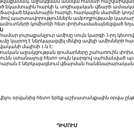
 (թվաքանակ, աջակցման ամսվա համար հաշվարկվ
ած եկամտային հարկի և սոցիալական վճարի ամսակ
արված եկամտային հարկի, հարկային մարմնի կողմի
ծով պարտավորություններն ամբողջությամբ կատարվա
մուտների կոմիտեի հետ փոխհամաձայնեցված եղա
Լ
)
մար յուրաքանչյուր ամիսը սույն կարգի 3-րդ կետ
ւմը կարող է ներկայացվել մեկից ավելի ամիսների հա
ականի մայիսի 1-ն է:
պետական աջակցության գումարները շահառուին փոխ
ունն ստանալուց հետո սույն կարգով սահմանված պա
ան է ներկայացնում վճարման հանձնարարական, որո
վելու օրվանից հետո երեք աշխատանքային օրվա ը
ԴԻՄՈՒՄ