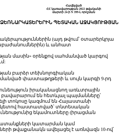
Հավելված
ՀՀ կառավարության 2022 թվականի
մարտի 24-ի N 399-Լ որոշման
 ՁԵՌՆԱՐԿԱՏԵՐԵՐԻՆ ՊԵՏԱԿԱՆ ԱՋԱԿՑՈՒԹՅԱՆ
կերպություններին (այդ թվում՝ օտարերկրյա
բաժանումներին) և անհատ
թյան մասին» օրենքով սահմանված կարգով
մ:
ւթյան բարձր տեխնոլոգիական
ահմանված փաստաթղթերի և սույն կարգի 9-րդ
ունեություն իրականացնող առևտրային
 բավարարում են հետևյալ պայմանները՝
վելի տոկոսը կազմում են Հայաստանի
-ին կետով հաստատված՝ տնտեսական
ործունեությունից եկամուտները (իրացման
խատանքների կատարման կամ
ի թվաքանակն ավելացել է առնվազն 10-ով՝