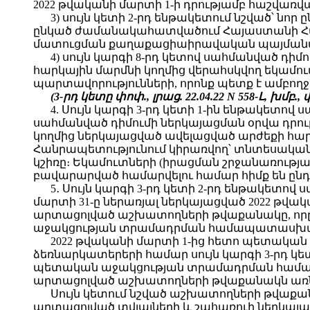
2022 թվականի մարտի 1-ի դրությամբ հաշվառ
3) սույն կետի 2-րդ ենթակետում նշված՝ նո
ընկած ժամանակահատվածում Հայաստանի Հա
մատուցման քաղաքացիաիրավական պայմանագ
4) սույն կարգի 8-րդ կետով սահմանված դիմ
հարկային մարմնի կողմից վերահսկվող եկամո
պարտավորությունների, որոնք պետք է ամբողջ
(3-րդ կետը փոփ., լրաց. 22.04.22 N 558-Լ,
խմբ., 
4. Սույն կարգի 3-րդ կետի 1-ին ենթակետով
սահմանված դիմումի ներկայացման օրվա դրո
կողմից ներկայացված ավելացված արժեքի հա
Հանրապետությունում կիրառվող՝ տնտեսական
կշիռը։ Եկամուտների (իրացման շրջանառությա
բավարարված համարվելու համար հիմք են ընդո
5․ Սույն կարգի 3-րդ կետի 2-րդ ենթակետո
մարտի 31-ը ներառյալ ներկայացված 2022 թ
արտացոլված աշխատողների թվաքանակը, որը հ
աջակցության տրամադրման համապատասխա
2022 թվականի մարտի 1-ից հետո պետակա
ձեռնարկատերերի համար սույն կարգի 3-րդ կ
պետական աջակցության տրամադրման համա
արտացոլված աշխատողների թվաքանակն առնվ
Սույն կետում նշված աշխատողների թվաքա
արտացոլված տվյալների և շահառուի ներկայա