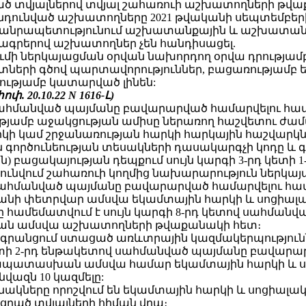
ված տվյալներով տվյալ շահառուի աշխատողների թ
ր ընդունված աշխատողները 2021 թվականի սեպտեմբերի
նրապետությունում աշխատանքային և աշխատանքն
րերով աշխատողներ չեն հանդիսացել.
ումի ներկայացման օրվան նախորդող օրվա դրությամբ
ւտների գծով պարտավորություններ, բացառությամբ 
ությամբ կատարված լինեն:
փոփ. 20.10.22
N 1616-Լ
)
 սահմանված պայմանը բավարարված համարվելու համար
ւթյամբ աջակցության ամիսը ներառող հաշվետու ժ
րկի կամ շրջանառության հարկի հարկային հաշվար
 գործունեության տեսակների դասակարգչի կոդը և 
ն) բացակայության դեպքում սույն կարգի 3-րդ կետ
ւնվում շահառուի կողմից նախարարություն ներկայ
վ սահմանված պայմանը բավարարված համարվելու համա
վականի փետրվար ամսվա եկամտային հարկի և սոցիա
ամեմատվում է սույն կարգի 8-րդ կետով սահմանվա
ն ամսվա աշխատողների թվաքանակի հետ։
ն գրանցում ստացած առևտրային կազմակերպությու
ետի 2-րդ ենթակետով սահմանված պայմանը բավարարվ
պատասխան ամսվա համար եկամտային հարկի և ս
ազն 10 կազմելը:
նակները որոշվում են եկամտային հարկի և սոցիալ
ցրած տվյալների հիման վրա։