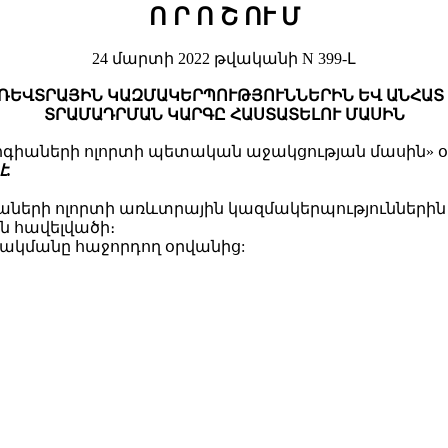
Ո Ր Ո Շ ՈՒ Մ
24 մարտի 2022 թվականի N 399-Լ
ԱՌԵՎՏՐԱՅԻՆ ԿԱԶՄԱԿԵՐՊՈՒԹՅՈՒՆՆԵՐԻՆ ԵՎ ԱՆՀԱՏ
ՏՐԱՄԱԴՐՄԱՆ ԿԱՐԳԸ ՀԱՍՏԱՏԵԼՈՒ ՄԱՍԻՆ
գիաների ոլորտի պետական աջակցության մասին» օր
է.
աների ոլորտի առևտրային կազմակերպություններ
 հավելվածի։
պարակմանը հաջորդող օրվանից: