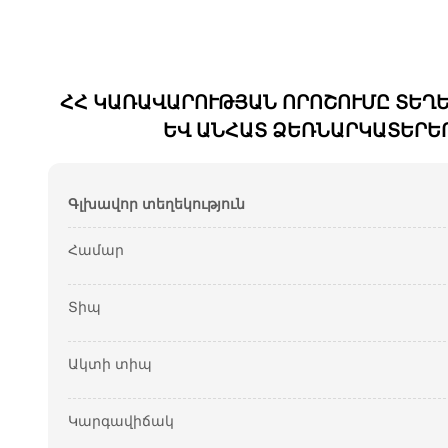
ՀՀ ԿԱՌԱՎԱՐՈՒԹՅԱՆ ՈՐՈՇՈՒՄԸ ՏԵՂ
ԵՎ ԱՆՀԱՏ ՁԵՌՆԱՐԿԱՏԵՐԵ
Գլխավոր տեղեկություն
Համար
Տիպ
Ակտի տիպ
Կարգավիճակ