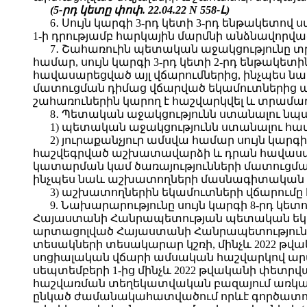
(5-րդ կետը փոփ. 22.04.22 N 558-Լ)
6․ Սույն կարգի 3-րդ կետի 3-րդ ենթակետո
1-ի դրությամբ հարկային մարմնի անձնավոր
7․ Շահառուին պետական աջակցությունը տր
համար, սույն կարգի 3-րդ կետի 2-րդ ենթա
հավասարեցված այլ վճարումներից, ինչպես
մատուցման դիմաց վճարված եկամուտներից պ
շահառուներին կարող է հաշվարկվել և տրամա
8․ Պետական աջակցությունն ստանալու նպ
1) պետական աջակցությունն ստանալու համա
2) յուրաքանչյուր ամսվա համար սույն կա
հաշվեգրված աշխատավարձի և դրան հավասա
կատարման կամ ծառայությունների մատուցմա
ինչպես նաև աշխատողների մասնագիտական ան
3) աշխատողներին եկամուտների վճարում
9. Նախարարությունը սույն կարգի 8-րդ 
Հայաստանի Հանրապետության պետական եկամո
արտացոլված Հայաստանի Հանրապետությունու
տեսակների տեսակարար կշռի, մինչև 2022 թվ
սոցիալական վճարի ամսական հաշվարկով ար
սեպտեմբերի 1-ից մինչև 2022 թվականի փետր
հաշվառման տեղեկատվական բազայում առկա տվ
ընկած ժամանակահատվածում որևէ գործատու