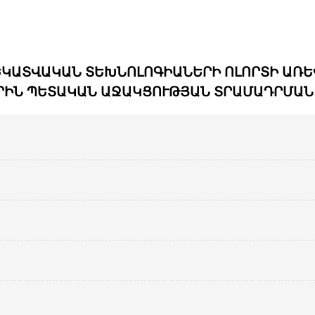
ԵԿԱՏՎԱԿԱՆ ՏԵԽՆՈԼՈԳԻԱՆԵՐԻ ՈԼՈՐՏԻ ԱՌ
ՐԻՆ ՊԵՏԱԿԱՆ ԱՋԱԿՑՈՒԹՅԱՆ ՏՐԱՄԱԴՐՄԱՆ 