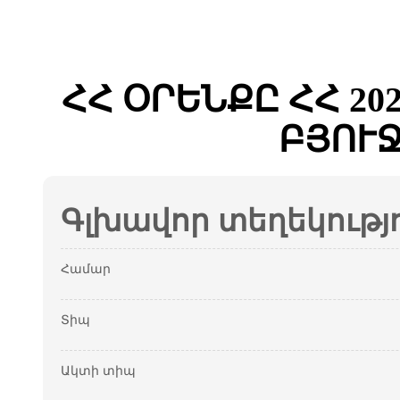
ՀՀ ՕՐԵՆՔԸ ՀՀ 2
ԲՅՈՒ
Գլխավոր տեղեկությ
Համար
Տիպ
Ակտի տիպ