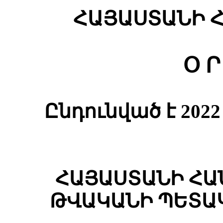
ՀԱՅԱՍՏԱՆԻ 
Օ Ր
Ընդունված է 20
ՀԱՅԱՍՏԱՆԻ ՀԱ
ԹՎԱԿԱՆԻ ՊԵՏԱ