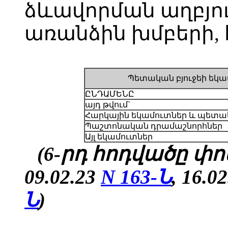
ձևավորման աղբյո
առանձին խմբերի, 
Պետական բյուջեի եկա
ԸՆԴԱՄԵՆԸ
այդ թվում`
Հարկային եկամուտներ և պետա
Պաշտոնական դրամաշնորհներ
Այլ եկամուտներ
(6-րդ հոդվածը փոփ
09.02.23
N 163-Ն
, 16.0
Ն
)