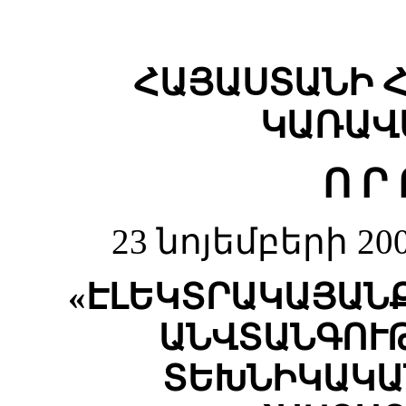
ՀԱՅԱՍՏԱՆԻ 
ԿԱՌԱՎ
Ո Ր 
23 նոյեմբերի 20
«ԷԼԵԿՏՐԱԿԱՅԱՆ
ԱՆՎՏԱՆԳՈՒ
ՏԵԽՆԻԿԱԿԱ