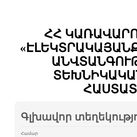
ՀՀ ԿԱՌԱՎԱՐ
«ԷԼԵԿՏՐԱԿԱՅԱՆ
ԱՆՎՏԱՆԳՈՒԹ
ՏԵԽՆԻԿԱԿԱ
ՀԱՍՏԱՏ
Գլխավոր տեղեկությ
Համար