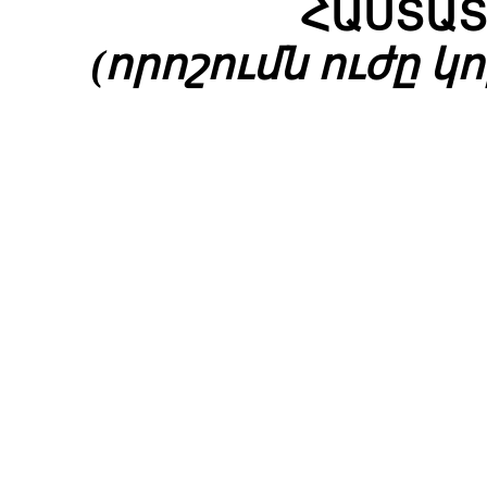
ՀԱՍՏԱՏ
(որոշումն ուժը կոր