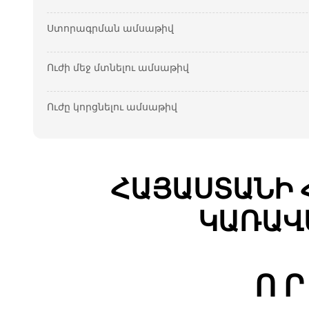
Ստորագրման ամսաթիվ
Ուժի մեջ մտնելու ամսաթիվ
Ուժը կորցնելու ամսաթիվ
ՀԱՅԱՍՏԱՆԻ 
ԿԱՌԱՎ
Ո Ր