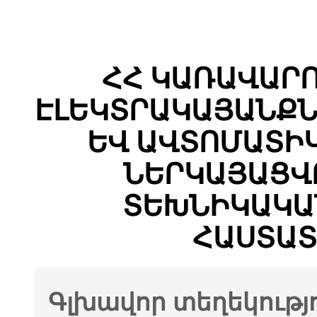
ՀՀ ԿԱՌԱՎԱՐ
ԷԼԵԿՏՐԱԿԱՅԱՆՔՆ
ԵՎ ԱՎՏՈՄԱՏԻ
ՆԵՐԿԱՅԱՑՎ
ՏԵԽՆԻԿԱԿԱ
ՀԱՍՏԱՏ
Գլխավոր տեղեկությ