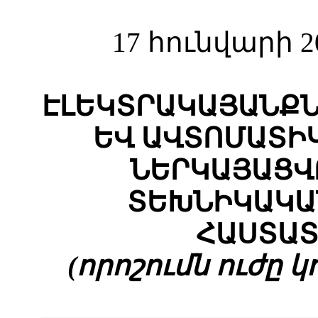
17 հունվարի 2
ԷԼԵԿՏՐԱԿԱՅԱՆՔ
ԵՎ ԱՎՏՈՄԱՏԻ
ՆԵՐԿԱՅԱՑՎ
ՏԵԽՆԻԿԱԿԱ
ՀԱՍՏԱՏ
(որոշումն ուժը կոր