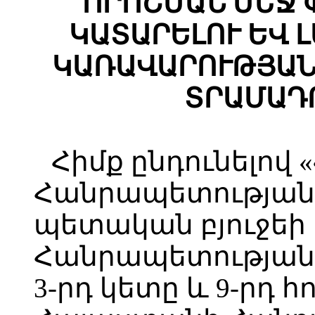
ՈՐՈՇՄԱՆ ՄԵՋ
ԿԱՏԱՐԵԼՈՒ ԵՎ 
ԿԱՌԱՎԱՐՈՒԹՅԱՆ
ՏՐԱՄԱԴ
Հիմք ընդունելով
Հանրապետության 
պետական բյուջեի
Հանրապետության 
3-րդ կետը և 9-րդ հ