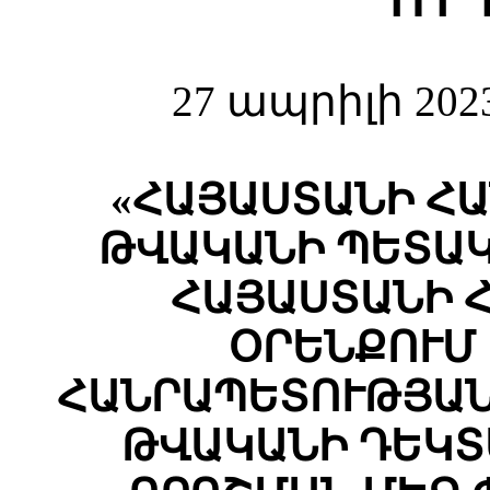
Ո Ր 
27 ապրիլի 202
«ՀԱՅԱՍՏԱՆԻ ՀԱ
ԹՎԱԿԱՆԻ ՊԵՏԱԿ
ՀԱՅԱՍՏԱՆԻ 
ՕՐԵՆՔՈՒՄ
ՀԱՆՐԱՊԵՏՈՒԹՅԱՆ
ԹՎԱԿԱՆԻ ԴԵԿՏԵՄ