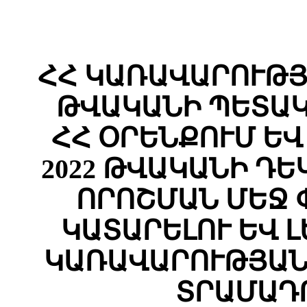
ՀՀ ԿԱՌԱՎԱՐՈՒԹՅԱ
ԹՎԱԿԱՆԻ ՊԵՏԱԿ
ՀՀ ՕՐԵՆՔՈՒՄ Ե
2022 ԹՎԱԿԱՆԻ ԴԵԿ
ՈՐՈՇՄԱՆ ՄԵՋ 
ԿԱՏԱՐԵԼՈՒ ԵՎ 
ԿԱՌԱՎԱՐՈՒԹՅԱՆ
ՏՐԱՄԱԴ