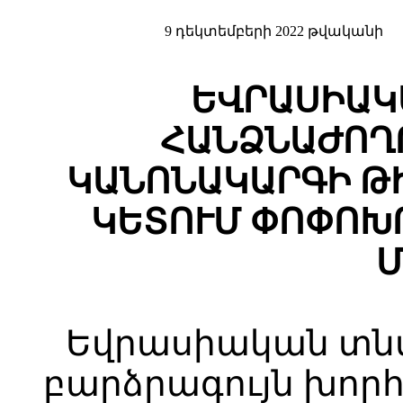
9 դեկտեմբերի 2022 թվականի
ԵՎՐԱՍԻԱԿ
ՀԱՆՁՆԱԺՈՂ
ԿԱՆՈՆԱԿԱՐԳԻ ԹԻ
ԿԵՏՈՒՄ ՓՈՓՈԽ
Մ
Եվրասիական տ
բարձրագույն խոր