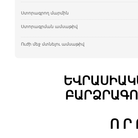
Ստորագրող մարմին
Ստորագրման ամսաթիվ
Ուժի մեջ մտնելու ամսաթիվ
ԵՎՐԱՍԻԱԿ
ԲԱՐՁՐԱԳՈ
Ո Ր 