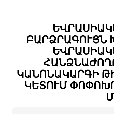
ԵՎՐԱՍԻԱԿ
ԲԱՐՁՐԱԳՈՒՅՆ 
ԵՎՐԱՍԻԱԿ
ՀԱՆՁՆԱԺՈՂ
ԿԱՆՈՆԱԿԱՐԳԻ ԹԻ
ԿԵՏՈՒՄ ՓՈՓՈԽ
Մ