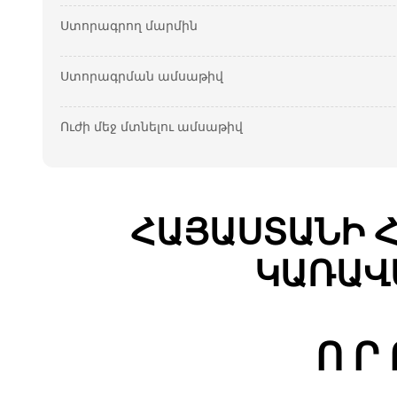
Ստորագրող մարմին
Ստորագրման ամսաթիվ
Ուժի մեջ մտնելու ամսաթիվ
ՀԱՅԱՍՏԱՆԻ 
ԿԱՌԱՎ
Ո Ր 