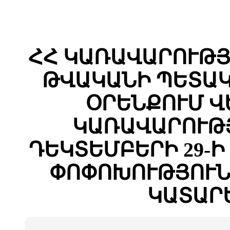
ՀՀ ԿԱՌԱՎԱՐՈՒԹՅԱ
ԹՎԱԿԱՆԻ ՊԵՏԱԿ
ՕՐԵՆՔՈՒՄ Վ
ԿԱՌԱՎԱՐՈՒԹՅ
ԴԵԿՏԵՄԲԵՐԻ 29-Ի 
ՓՈՓՈԽՈՒԹՅՈՒՆ
ԿԱՏԱՐ