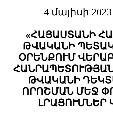
4 մայիսի 202
«ՀԱՅԱՍՏԱՆԻ ՀԱ
ԹՎԱԿԱՆԻ ՊԵՏԱԿ
ՕՐԵՆՔՈՒՄ ՎԵՐԱ
ՀԱՆՐԱՊԵՏՈՒԹՅԱՆ
ԹՎԱԿԱՆԻ ԴԵԿՏԵՄ
ՈՐՈՇՄԱՆ ՄԵՋ Փ
ԼՐԱՑՈՒՄՆԵՐ 