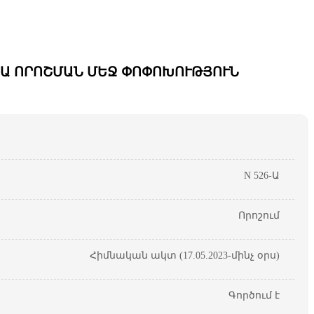
39-Ա ՈՐՈՇՄԱՆ ՄԵՋ ՓՈՓՈԽՈՒԹՅՈՒՆ
N 526-Ա
Որոշում
Հիմնական ակտ (17.05.2023-մինչ օրս)
Գործում է