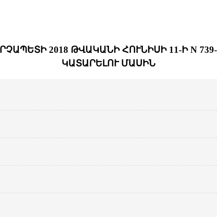
ՉԱՊԵՏԻ 2018 ԹՎԱԿԱՆԻ ՀՈՒՆԻՍԻ 11-Ի N 7
ԿԱՏԱՐԵԼՈՒ ՄԱՍԻՆ