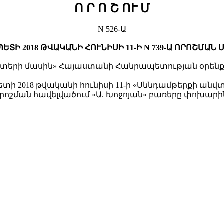
Ո Ր Ո Շ ՈՒ Մ
N 526-Ա
ՏԻ 2018 ԹՎԱԿԱՆԻ ՀՈՒՆԻՍԻ 11-Ի N 739-Ա ՈՐՈՇՄԱՆ
երի մասին» Հայաստանի Հանրապետության օրենքի 33
ի 2018 թվականի հունիսի 11-ի «Սննդամթերքի ան
րոշման հավելվածում «Ա. Խոջոյան» բառերը փոխարին