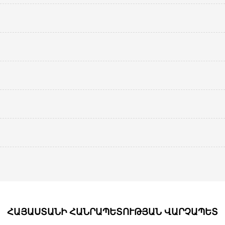
ՀԱՅԱՍՏԱՆԻ ՀԱՆՐԱՊԵՏՈՒԹՅԱՆ ՎԱՐՉԱՊԵՏ