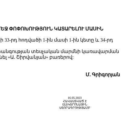
 ՄԵՋ ՓՈՓՈԽՈՒԹՅՈՒՆ ԿԱՏԱՐԵԼՈՒ ՄԱՍԻՆ
-րդ հոդվածի 1-ին մասի 1-ին կետը և 34-րդ
վտանգության տեսչական մարմնի կառավարման
ել «Ա. Շիրվանյան» բառերով:
Մ.
Գրիգորյան
16.05.2023
ՀԱՎԱՍՏՎԱԾ Է
ԷԼԵԿՏՐՈՆԱՅԻՆ
ՍՏՈՐԱԳՐՈՒԹՅԱՄԲ