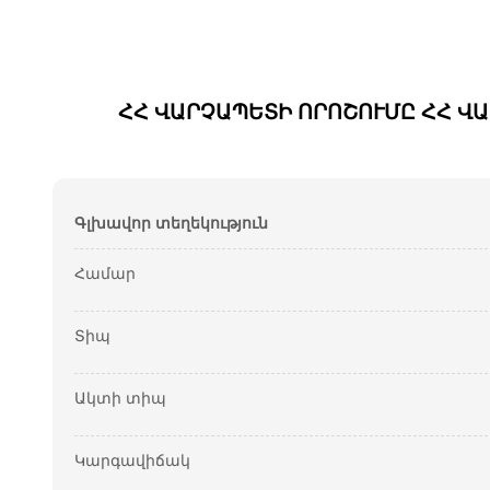
ՀՀ ՎԱՐՉԱՊԵՏԻ ՈՐՈՇՈՒՄԸ ՀՀ ՎԱՐ
Գլխավոր տեղեկություն
Համար
Տիպ
Ակտի տիպ
Կարգավիճակ