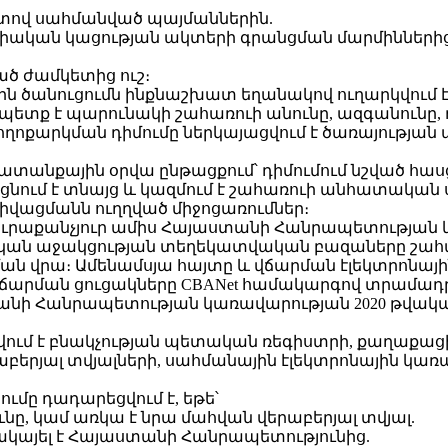
 կետով սահմանված պայմաններին.
ացիական կացության ակտերի գրանցման մարմինների
ած ժամկետից ուշ։
ասին ծանուցումն ինքնաշխատ եղանակով ուղարկվում է
ը պետք է պարունակի շահառուի անունը, ազգանունը, 
ողոքարկման դիմումը ներկայացվում է ծառայության
աշխատանքային օրվա ընթացքում՝ դիմումում նշված 
ւմ է տնայց և կազմում է շահառուի անհատական ս
վացմանն ուղղված միջոցառումներ։
 յուրաքանչյուր ամիս Հայաստանի Հանրապետության 
լական աջակցության տեղեկատվական բազաները շահա
ան վրա։ Ամենամսյա հայտը և վճարման էլեկտրոնայի
լ վճարման ցուցակները CBANet համակարգով տրամադ
նի Հանրապետության կառավարության 2020 թվականի 
որվում է բնակչության պետական ռեգիստրի, քաղաք
բերյալ տվյալների, սահմանային էլեկտրոնային կ
ւմը դադարեցվում է, եթե՝
ւնը, կամ առկա է նրա մահվան վերաբերյալ տվյալ.
ցակայել է Հայաստանի Հանրապետությունից.