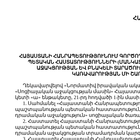
Հ
ՀԱՅԱՍՏԱՆԻ ՀԱՆՐԱՊԵՏՈՒԹՅՈՒՆՈՒՄ ԳՈՐԾՈ
ՊԵՏԱԿԱՆ ՀԱՍՏԱՏՈՒԹՅՈՒՆՆԵՐԻ (ՄԱՆԿԱՏ
ԱՋԱԿՑՈՒԹՅԱՆ ԵՎ ԲՆԱԿԵԼԻ ՏԱՐԱԾՈՒ
ԿԱՌԱՎԱՐՈՒԹՅԱՆ ՄԻ ՇԱ
Ղեկավարվելով «Նորմատիվ իրավական ակտեր
«Սոցիալական աջակցության մասին» Հայաստանի 
կետի «ա» ենթակետը, 21-րդ հոդվածի 1-ին մաս
1. Սահմանել «Հայաստանի Հանրապետությու
պաշտպանության պետական հաստատություննե
դրամական աջակցություն» սոցիալական ծառայ
2. Հաստատել Հայաստանի Հանրապետությու
պաշտպանության պետական հաստատություննե
դրամական աջակցության տրամադրման կարգը`
3. Հաստատել Հայաստանի Հանրապետությու