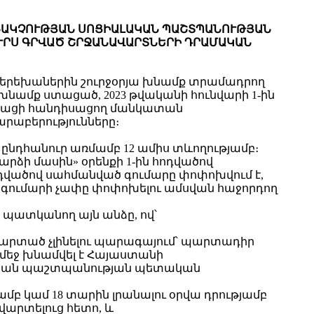
ՆԱԿՉՈՒԹՅԱՆ ՍՈՑԻԱԼԱԿԱՆ ՊԱՇՏՊԱՆՈՒԹՅԱՆ
ՈՒՐՍ ԳՐՎԱԾ ՇՐՋԱՆԱՎԱՐՏՆԵՐԻ ԴՐԱՄԱԿԱՆ
ղ՝ երեխաներին շուրջօրյա խնամք տրամադրող
ամք ստացած, 2023 թվականի հունվարի 1-ին
աքացի հանդիսացող մանկատան
րաբերությունները։
ընդհանուր առմամբ 12 ամիս տևողությամբ։
ձի մասին» օրենքի 1-ին հոդվածով
դվածով սահմանված գումարը փոփոխվում է,
 գումարի չափը փոփոխելու ամսվան հաջորդող
 պատկանող այն անձը, ով՝
 ավարտած չլինելու պարագայում՝ պարտադիր
նդմեջ խնամվել է Հայաստանի
ալական պաշտպանության պետական
յամբ կամ 18 տարին լրանալու օրվա դրությամբ
վարտելուց հետո, և