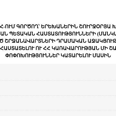
Հ-ՈՒՄ ԳՈՐԾՈՂ՝ ԵՐԵԽԱՆԵՐԻՆ ՇՈՒՐՋՕՐՅԱ
Ն ՊԵՏԱԿԱՆ ՀԱՍՏԱՏՈՒԹՅՈՒՆՆԵՐԻ (ՄԱՆԿԱՏ
ԱԾ ՇՐՋԱՆԱՎԱՐՏՆԵՐԻ ԴՐԱՄԱԿԱՆ ԱՋԱԿՑՈՒԹ
ՀԱՍՏԱՏԵԼՈՒ ՈՒ ՀՀ ԿԱՌԱՎԱՐՈՒԹՅԱՆ ՄԻ ՇԱ
ՓՈՓՈԽՈՒԹՅՈՒՆՆԵՐ ԿԱՏԱՐԵԼՈՒ ՄԱՍԻՆ