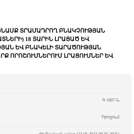
 ԽՆԱՄՔ ՏՐԱՄԱԴՐՈՂ ԲՆԱԿՉՈՒԹՅԱՆ
ՆԵՐԻ) 18 ՏԱՐԻՆ ԼՐԱՑԱԾ ԵՎ
ՅԱՆ ԵՎ ԲՆԱԿԵԼԻ ՏԱՐԱԾՈՒԹՅԱՆ
ՐՔ ՈՐՈՇՈՒՄՆԵՐՈՒՄ ԼՐԱՑՈՒՄՆԵՐ ԵՎ
N 1007-Ն
Որոշում