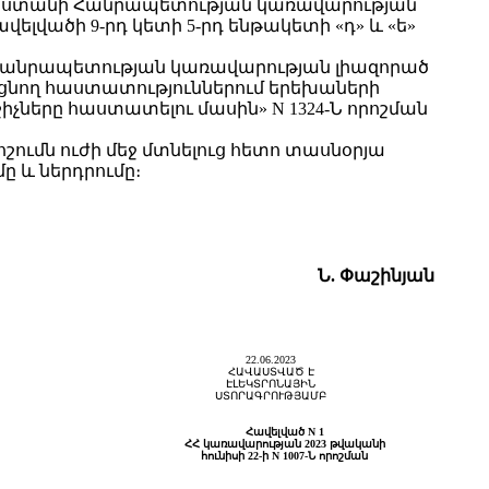
յաստանի Հանրապետության կառավարության
ավելվածի 9-րդ կետի 5-րդ ենթակետի «դ» և «ե»
 Հանրապետության կառավարության լիազորած
նող հաստատություններում երեխաների
երը հաստատելու մասին» N 1324-Ն որոշման
ւմն ուժի մեջ մտնելուց հետո տասնօրյա
 և ներդրումը։
Ն. Փաշինյան
22.06.2023
ՀԱՎԱՍՏՎԱԾ Է
ԷԼԵԿՏՐՈՆԱՅԻՆ
ՍՏՈՐԱԳՐՈՒԹՅԱՄԲ
Հավելված N 1
ՀՀ կառավարության 2023 թվականի
հունիսի 22-ի N 1007-Ն որոշման