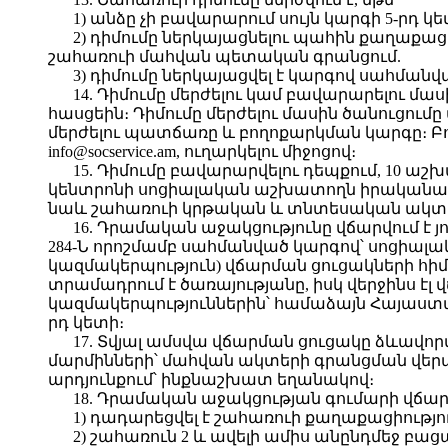
1) անձը չի բավարարում սույն կարգի 5-րդ
2) դիմումը ներկայացնելու պահին քաղաք
շահառուի մահվան պետական գրանցում.
3) դիմումը ներկայացվել է կարգով սահմանվ
14. Դիմումը մերժելու կամ բավարարելու մ
հասցեին։ Դիմումը մերժելու մասին ծանուցում
մերժելու պատճառը և բողոքարկման կարգը։ Բ
info@socservice.am, ուղարկելու միջոցով։
15. Դիմումը բավարարվելու դեպքում, 10 
կենտրոնի սոցիալական աշխատողն իրականացնո
նաև շահառուի կրթական և տնտեսական ակտի
16. Դրամական աջակցությունը վճարվում է
284-Ն որոշմամբ սահմանված կարգով՝ սոցիա
կազմակերպություն) վճարման ցուցակների հիմ
տրամադրում է ծառայությանը, իսկ վերջինս է
կազմակերպություններին՝ համաձայն Հայաստա
րդ կետի։
17. Տվյալ ամսվա վճարման ցուցակը ձևավ
մարմինների՝ մահվան ակտերի գրանցման վերա
արդյունքում՝ ինքնաշխատ եղանակով։
18. Դրամական աջակցության գումարի վճարո
1) դադարեցվել է շահառուի քաղաքացիությո
2) շահառուն 2 և ավելի ամիս անընդմեջ բա