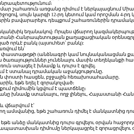
անրապետությունում։
ամար շահառուն առցանց դիմում է ներկայացնում Մ
ջի միջոցով, սույն կարգի 12-րդ կետում կամ որոշման 4-
աններին բավարարելու դեպքում շահառուներին դրամա
անկանխիկ եղանակով։ Որպես վճարող կազմակերպությ
յաստանի Հանրապետության քաղաքացիական օրենսգր
 որևէ բանկ (այսուհետ՝ բանկ):
առվում են՝
ող փաստաթղթի (անձնագրի կամ նույնականացման քա
 ծառայություններ չունենալու մասին տեղեկանքի հա
ւն ստացել է խնամք և դուրս է գրվել.
ում է ստանալ դրամական աջակցությունը.
ին փոստի հասցեն, բջջային հեռախոսահամարը.
րին, եթե եղել է զորակոչված։
քում դիմումին կցվում է պատճենը։
նը խնամք ստանալու, ողջ լինելու, Հայաստանի Հան
 վճարվում է՝
ող ամսվանից, եթե շահառուն դիմել է մանկատնից դո
 եթե անձը մանկատնից դուրս գրվելու օրվան հաջորդ
պատասխան դիմումը ներկայացրել է զորացրվելու օ