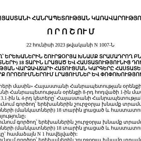
ԱՅԱՍՏԱՆԻ ՀԱՆՐԱՊԵՏՈՒԹՅԱՆ ԿԱՌԱՎԱՐՈՒԹՅՈ
Ո Ր Ո Շ ՈՒ Մ
22 հունիսի 2023 թվականի N 1007-Ն
Ղ՝ ԵՐԵԽԱՆԵՐԻՆ ՇՈՒՐՋՕՐՅԱ ԽՆԱՄՔ ՏՐԱՄԱԴՐՈՂ Բ
ՆԵՐԻ) 18 ՏԱՐԻՆ ԼՐԱՑԱԾ ԵՎ ՀԱՍՏԱՏՈՒԹՅՈՒՆԻՑ Դ
ԹՅԱՆ ՎԱՐՁԱՎՃԱՐԻ ՀԱՏՈՒՑՄԱՆ ԿԱՐԳԵՐԸ ՀԱՍՏԱՏԵ
ՐՔ ՈՐՈՇՈՒՄՆԵՐՈՒՄ ԼՐԱՑՈՒՄՆԵՐ ԵՎ ՓՈՓՈԽՈՒԹՅՈՒ
ի մասին» Հայաստանի Հանրապետության օրենքի 33-ր
Հանրապետության օրենքի 8-րդ հոդվածի 1-ին մասի 9
ի 3.1-ին և 4-րդ կետերը՝ Հայաստանի Հանրապետությ
նում գործող՝ երեխաներին շուրջօրյա խնամք տրամ
րի (մանկատների) 18 տարին լրացած և հաստատութ
ությունը։
նում գործող՝ երեխաներին շուրջօրյա խնամք տրամ
րի (մանկատների) 18 տարին լրացած և հաստատութ
 համաձայն N 1 հավելվածի:
նում գործող՝ երեխաներին շուրջօրյա խնամք տրամ