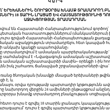
Կ Ա Ր Գ
Ղ՝ ԵՐԵԽԱՆԵՐԻՆ ՇՈՒՐՋՕՐՅԱ ԽՆԱՄՔ ՏՐԱՄԱԴՐՈՂ Բ
ՆԵՐԻ) 18 ՏԱՐԻՆ ԼՐԱՑԱԾ ԵՎ ՀԱՍՏԱՏՈՒԹՅՈՒՆԻՑ Դ
ԱՋԱԿՑՈՒԹՅԱՆ ՏՐԱՄԱԴՐՄԱՆ
վորվում են Հայաստանի Հանրապետությունում գործո
ետական հաստատություններում (մանկատներում) խն
ով դուրս գրված Հայաստանի Հանրապետության քաղ
մական աջակցություն տրամադրելու հետ կապված հա
րի անկախ կյանքի ապահովմանը։
նը տրամադրվում է ամսական պարբերականությամբ` 
 սահմանվում է «Նվազագույն ամսական աշխատավար
յն ամսական աշխատավարձի մասին» օրենքի 1-ին հո
դեն իսկ շահառու ճանաչված շրջանավարտների վրա՝
 առանց ծնողական խնամքի մնացած երեխաների թվին
ի է, և
ն լրանալու օրվա դրությամբ պարտադիր կրթությունն
 օրը նախորդող վերջին 24 ամիսների ընթացքում անը
շուրջօրյա խնամք տրամադրող բնակչության սոցի
և
ց հետո դուրս է գրվել 18 տարին լրանալու կապակցութ
րագայում՝ դուրս է գրվել պարտադիր կրթությունն ա