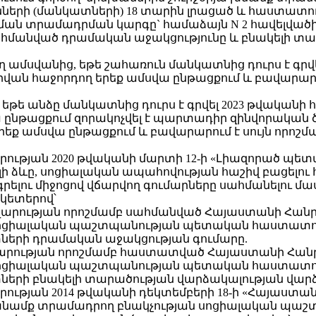
րի (մանկատների) 18 տարին լրացած և հաստատութ
ան տրամադրման կարգը` համաձայն N 2 հավելվածի
ով սահմանված դրամական աջակցությունը և բնակելի 
րդող ամսվանից, եթե շահառուն մանկատնից դուրս է գր
ու օրվան հաջորդող երեք ամսվա ընթացքում և բավարարո
եթե անձը մանկատնից դուրս է գրվել 2023 թվականի հո
սվա ընթացքում զորակոչվել է պարտադիր զինվորակ
երեք ամսվա ընթացքում և բավարարում է սույն որոշ
ւթյան 2020 թվականի մարտի 12-ի «Լիազորած պետ
 ձևը, սոցիալական ապահովության հաշիվ բացելու
ու միջոցով վճարվող գումարները սահմանելու մասին»
ակետերով՝
արության որոշմամբ սահմանված Հայաստանի Հանրա
սոցիալական պաշտպանության պետական հաստատութ
ների դրամական աջակցության գումարը.
րության որոշմամբ հաստատված Հայաստանի Հանրա
սոցիալական պաշտպանության պետական հաստատութ
ների բնակելի տարածության վարձակալության վար
ության 2014 թվականի դեկտեմբերի 18-ի «Հայաստ
 խնամք տրամադրող բնակչության սոցիալական պաշ