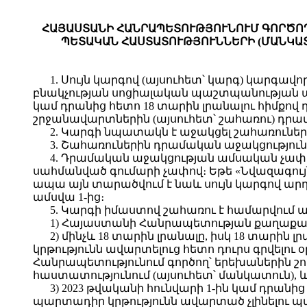
ՀԱՅԱՍՏԱՆԻ ՀԱՆՐԱՊԵՏՈՒԹՅՈՒՆՈՒՄ ԳՈՐԾՈ
ՊԵՏԱԿԱՆ ՀԱՍՏԱՏՈՒԹՅՈՒՆՆԵՐԻ (ՄԱՆԿԱՏ
1. Սույն կարգով (այսուհետ՝ կարգ) կարգա
բնակչության սոցիալական պաշտպանության պ
կամ դրանից հետո 18 տարին լրանալու հիմք
շրջանավարտներին (այսուհետ՝ շահառու) դրա
2. Կարգի նպատակն է աջակցել շահառունե
3. Շահառուներին դրամական աջակցությու
4. Դրամական աջակցության ամսական չափը
սահմանված գումարի չափով։ Եթե «Նվազագու
ապա այն տարածվում է նաև սույն կարգով ար
ամսվա 1-ից։
5. Կարգի իմաստով շահառու է համարվում
1) Հայաստանի Հանրապետության քաղաքաց
2) մինչև 18 տարին լրանալը, իսկ 18 տարի
կրթությունն ավարտելուց հետո դուրս գրվելու
Հանրապետությունում գործող՝ երեխաներին 
հաստատությունում (այսուհետ՝ մանկատուն), 
3) 2023 թվականի հունվարի 1-ին կամ դրանի
պարտադիր կրթությունն ավարտած չլինելու պա