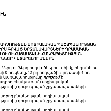
ՒՆ
ՆԱԿՉՈՒԹՅԱՆ ՍՈՑԻԱԼԱԿԱՆ ՊԱՇՏՊԱՆՈՒԹՅԱՆ
ՈՒՐՍ ԳՐՎԱԾ ՇՐՋԱՆԱՎԱՐՏՆԵՐԻ ԴՐԱՄԱԿԱՆ
ԼՈՒ ՈՒ ՀԱՅԱՍՏԱՆԻ ՀԱՆՐԱՊԵՏՈՒԹՅԱՆ
ՆՆԵՐ ԿԱՏԱՐԵԼՈՒ ՄԱՍԻՆ
դ ու 34-րդ հոդվածներով և հիմք ընդունելով
-րդ կետը, 12-րդ հոդվածի 2-րդ մասի 4-րդ
ան կառավարությունը
որոշում է.
ադրող բնակչության սոցիալական
յունից դուրս գրված շրջանավարտների
ադրող բնակչության սոցիալական
յունից դուրս գրված շրջանավարտների
ադրող բնակչության սոցիալական