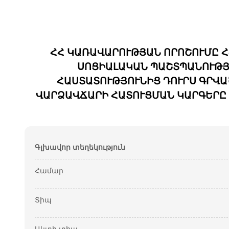
ՀՀ ԿԱՌԱՎԱՐՈՒԹՅԱՆ ՈՐՈՇՈՒՄԸ Հ
ՍՈՑԻԱԼԱԿԱՆ ՊԱՇՏՊԱՆՈՒԹՅԱ
ՀԱՍՏԱՏՈՒԹՅՈՒՆԻՑ ԴՈՒՐՍ ԳՐՎ
ՎԱՐՁԱՎՃԱՐԻ ՀԱՏՈՒՑՄԱՆ ԿԱՐԳԵՐԸ 
Գլխավոր տեղեկություն
Համար
Տիպ