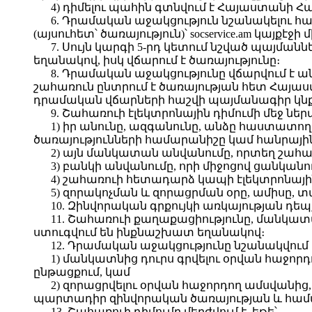
4) դիմելու պահին գտնվում է Հայաստանի Հ
6. Դրամական աջակցություն նշանակելու հ
(այսուհետ՝ ծառայություն)՝ socservice.am կայքէ
7. Սույն կարգի 5-րդ կետում նշված պայմ
եղանակով, իսկ վճարում է ծառայությունը։
8. Դրամական աջակցությունը վճարվում է 
շահառուն ընտրում է ծառայության հետ Հա
դրամական վճարների հաշվի պայմանագիր կնքած
9. Շահառուի էլեկտրոնային դիմումի մեջ ներ
1) իր անունը, ազգանունը, անձը հաստատ
ծառայությունների համարանիշը կամ հանրային
2) այն մանկատան անվանումը, որտեղ շահառո
3) բանկի անվանումը, որի միջոցով ցանկան
4) շահառուի հետադարձ կապի էլեկտրոնայ
5) զորակոչման և զորացրման օրը, ամիսը, տա
10. Զինվորական գրքույկի առկայության դեպ
11. Շահառուի քաղաքացիությունը, մանկատա
ստուգվում են ինքնաշխատ եղանակով։
12. Դրամական աջակցությունը նշանակվում և
1) մանկատնից դուրս գրվելու օրվան հաջորդ
ընթացքում, կամ
2) զորացրվելու օրվան հաջորդող ամսվանից,
պարտադիր զինվորական ծառայության և համա
13. Շահառուի դիմումը մերժվում է, եթե՝