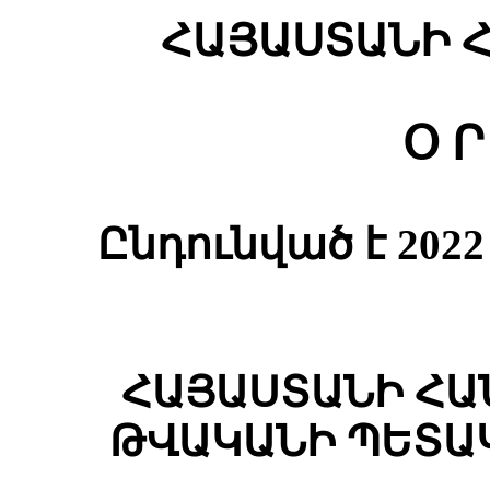
ՀԱՅԱՍՏԱՆԻ 
Օ Ր
Ընդունված է 20
ՀԱՅԱՍՏԱՆԻ ՀԱ
ԹՎԱԿԱՆԻ ՊԵՏԱ