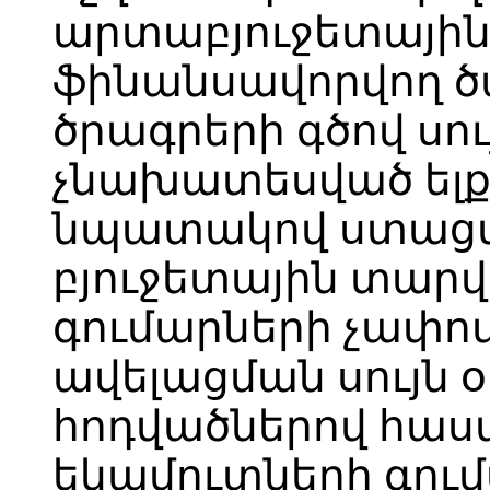
արտաբյուջետային
ֆինանսավորվող ծա
ծրագրերի գծով սու
չնախատեսված ել
նպատակով ստացվե
բյուջետային տար
գումարների չափո
ավելացման սույն օր
հոդվածներով հաս
եկամուտների գու