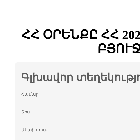
ՀՀ ՕՐԵՆՔԸ ՀՀ 2
ԲՅՈՒ
Գլխավոր տեղեկությ
Համար
Տիպ
Ակտի տիպ