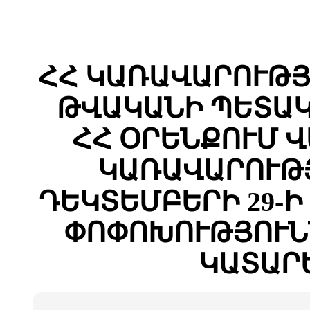
ՀՀ ԿԱՌԱՎԱՐՈՒԹՅԱ
ԹՎԱԿԱՆԻ ՊԵՏԱԿ
ՀՀ ՕՐԵՆՔՈՒՄ 
ԿԱՌԱՎԱՐՈՒԹՅ
ԴԵԿՏԵՄԲԵՐԻ 29-Ի 
ՓՈՓՈԽՈՒԹՅՈՒՆ
ԿԱՏԱՐ