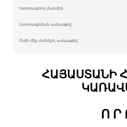
Ստորագրող մարմին
Ստորագրման ամսաթիվ
Ուժի մեջ մտնելու ամսաթիվ
ՀԱՅԱՍՏԱՆԻ 
ԿԱՌԱՎ
Ո Ր 