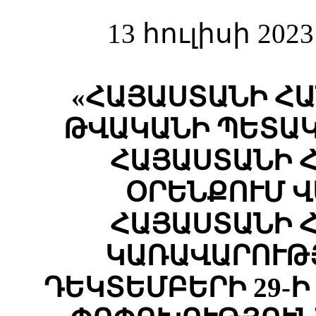
13 հուլիսի 202
«ՀԱՅԱՍՏԱՆԻ ՀԱ
ԹՎԱԿԱՆԻ ՊԵՏԱԿ
ՀԱՅԱՍՏԱՆԻ 
ՕՐԵՆՔՈՒՄ 
ՀԱՅԱՍՏԱՆԻ 
ԿԱՌԱՎԱՐՈՒԹՅ
ԴԵԿՏԵՄԲԵՐԻ 29-Ի 