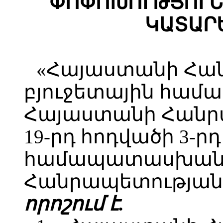
ՓՈՓՈԽՈՒԹՅՈՒՆ
ԿԱՏԱՐ
«Հայաստանի Հա
բյուջետային համ
Հայաստանի Հանր
19-րդ հոդվածի 3-ր
համապատասխան`
Հանրապետության 
որոշում է.