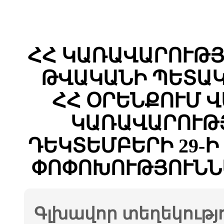
ՀՀ ԿԱՌԱՎԱՐՈՒԹՅԱ
ԹՎԱԿԱՆԻ ՊԵՏԱԿ
ՀՀ ՕՐԵՆՔՈՒՄ 
ԿԱՌԱՎԱՐՈՒԹՅ
ԴԵԿՏԵՄԲԵՐԻ 29-Ի 
ՓՈՓՈԽՈՒԹՅՈՒՆՆ
Գլխավոր տեղեկությ