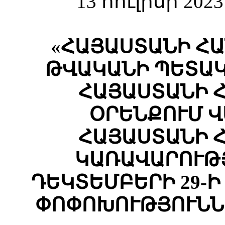
13 հուլիսի 202
«ՀԱՅԱՍՏԱՆԻ ՀԱ
ԹՎԱԿԱՆԻ ՊԵՏԱԿ
ՀԱՅԱՍՏԱՆԻ 
ՕՐԵՆՔՈՒՄ 
ՀԱՅԱՍՏԱՆԻ 
ԿԱՌԱՎԱՐՈՒԹՅ
ԴԵԿՏԵՄԲԵՐԻ 29-Ի 
ՓՈՓՈԽՈՒԹՅՈՒՆՆ