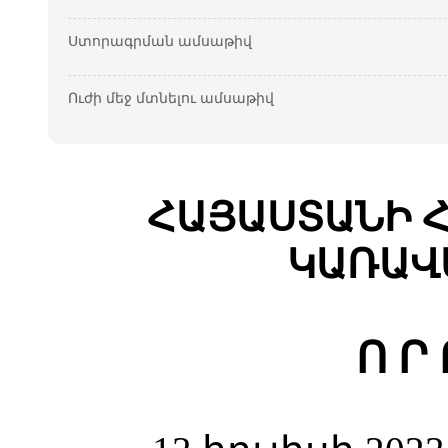
Ստորագրման ամսաթիվ
Ուժի մեջ մտնելու ամսաթիվ
ՀԱՅԱՍՏԱՆԻ 
ԿԱՌԱՎ
Ո Ր 