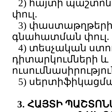
2) հայտի պաշտո
փուլ.
3) փաստաթղթերի
գնահատման փուլ.
4) տեսչական ստ
դիտարկումների և
ուսումնասիրությու
5) սերտիֆիկացմա
3. ՀԱՅՏԻ ՊԱՇՏՈ