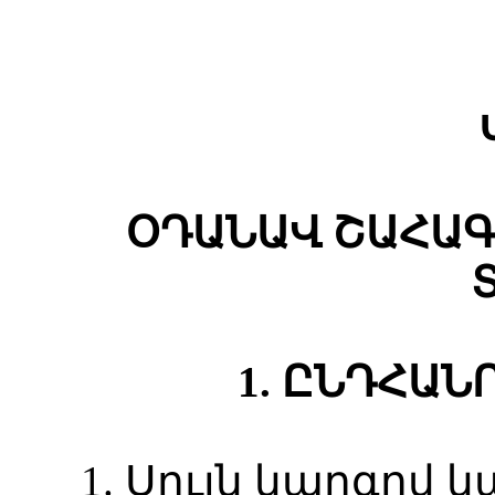
ՕԴԱՆԱՎ ՇԱՀԱ
1. ԸՆԴՀԱՆ
1. Սույն կարգով 