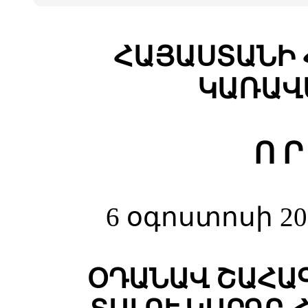
ՀԱՅԱՍՏԱՆԻ 
ԿԱՌԱՎ
Ո Ր
6 օգոստոսի 20
ՕԴԱՆԱՎ ՇԱՀԱ