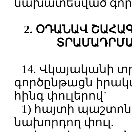
նախատեսված գործ
2. ՕԴԱՆԱՎ ՇԱՀ
ՏՐԱՄԱԴՐՄԱ
14. Վկայականի 
գործընթացն իրակ
հինգ փուլերով`
1) հայտի պաշտո
նախորդող փուլ.