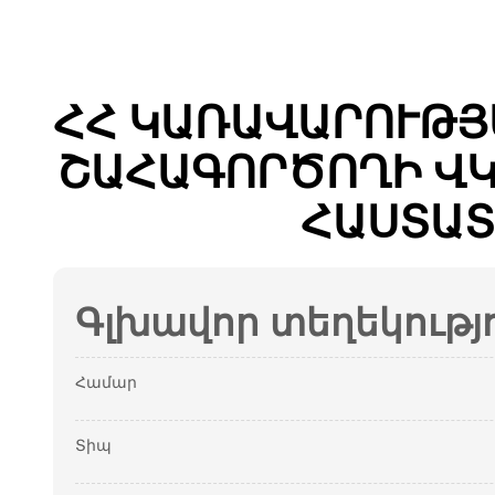
ՀՀ ԿԱՌԱՎԱՐՈՒԹՅ
ՇԱՀԱԳՈՐԾՈՂԻ ՎԿ
ՀԱՍՏԱՏ
Գլխավոր տեղեկությ
Համար
Տիպ