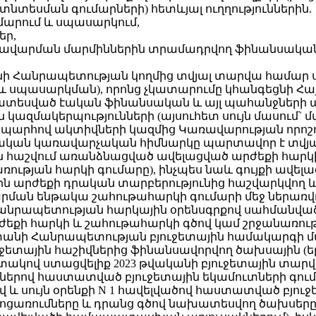
նտեսման գումարների) հետևյալ ուղղություններին.
մարում և սպասարկում,
եր,
առավարման մարմիններին տրամադրվող ֆինանսակա
նի Հանրապետության կողմից տվյալ տարվա համար
 սպասարկման), որոնց չկատարումը կհանգեցնի Հ
ատեսված էական ֆինանսական և այլ պահանջների 
 կազմակերպությունների (այսուհետ սույն մասու
րհով ակտիվների կազմից Կառավարության որոշում
ական կառավարչական հիմնարկը պարտավոր է տվյա
ին հաշվում առանձնացված ավելացված արժեքի հար
ռության հարկի գումարը), ինչպես նաև գույքի ավե
ին արժեքի դրական տարբերությունից հաշվարկվող
ճարման ենթակա շահութահարկի գումարի մեջ ներա
Հանրապետության հարկային օրենսգրքով սահմանվ
քի հարկի և շահութահարկի գծով կամ շրջանառությ
նի Հանրապետության բյուջետային համակարգի մասին
ային հաշիվներից ֆինանսավորվող ծախսային (ելքա
կով ստացվելիք 2023 թվականի բյուջետային տարվ
դվածներով հաստատված բյուջետային եկամուտների գ
ածով և սույն օրենքի N 1 հավելվածով հաստատված 
ոցառումները և դրանց գծով նախատեսվող ծախսերը` 