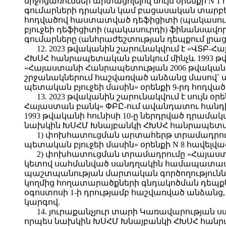
միջոցառումներ արտացոլելով սույն օրենքի 
գումարների դրական կամ բացասական տարբե
հոդվածով հաստատված դեֆիցիտի (պակասուրդի
բյուջեի դեֆիցիտի (պակասուրդի) ֆինանսավո
գումարները (անհրաժեշտության դեպքում լրաց
12. 2023 թվականին շարունակվում է «ՎՏ
ՀԽՍՀ հանրապետական բանկում մինչև 1993 թ
«Հայաստանի Հանրապետության 2006 թվականի 
շրջանակներում հաշվառված անձանց մասով`
պետական բյուջեի մասին» օրենքի 9-րդ հոդված
13. 2023 թվականին շարունակվում է սույն օ
Հայաստան բանկ» ՓԲԸ-ում ավանդատու հանդ
1993 թվականի հունիսի 10-ը ներդրված դրա
նախկին ԽՍՀՄ Խնայբանկի ՀԽՍՀ հանրապետակա
1) փոխհատուցման արտահերթ տրամադրում
պետական բյուջեի մասին» օրենքի N 8 հավե
2) փոխհատուցման տրամադրումը «Հայաստա
կետով սահմանված սանդղակին համապատասխան
պաշտպանության մարտական գործողությունն
կողմից հողատարածքների գնդակոծման դեպքե
օգոստոսի 1-ի դրությամբ հաշվառված անձան
կարգով.
14. յուրաքանչյուր տարի Կառավարության
որպես նախկին ԽՍՀՄ Խնայբանկի ՀԽՍՀ հանրա