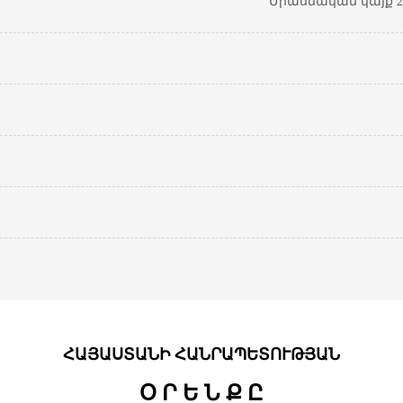
Միասնական կայք 20
ՀԱՅԱՍՏԱՆԻ ՀԱՆՐԱՊԵՏՈՒԹՅԱՆ
Օ Ր Ե Ն Ք Ը