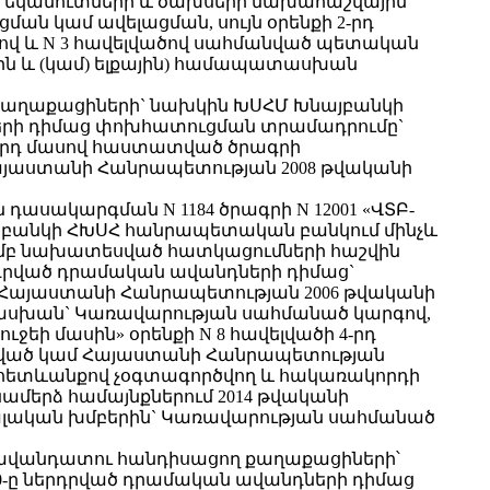
սկ եկամուտների և ծախսերի նախահաշվային
 կամ ավելացման, սույն օրենքի 2-րդ
ծով և N 3 հավելվածով սահմանված պետական
յին և (կամ) ելքային) համապատասխան
ղ քաղաքացիների` նախկին ԽՍՀՄ Խնայբանկի
ների դիմաց փոխհատուցման տրամադրումը`
9-րդ մասով հաստատված ծրագրի
այաստանի Հանրապետության 2008 թվականի
ն դասակարգման N 1184 ծրագրի N 12001 «ՎՏԲ-
յբանկի ՀԽՍՀ հանրապետական բանկում մինչև
մամբ նախատեսված հատկացումների հաշվին
րդրված դրամական ավանդների դիմաց`
«Հայաստանի Հանրապետության 2006 թվականի
տասխան` Կառավարության սահմանած կարգով,
ի մասին» օրենքի N 8 հավելվածի 4-րդ
ծնված կամ Հայաստանի Հանրապետության
 հետևանքով չօգտագործվող և հակառակորդի
մերձ համայնքներում 2014 թվականի
իալական խմբերին` Կառավարության սահմանած
մ ավանդատու հանդիսացող քաղաքացիների՝
0-ը ներդրված դրամական ավանդների դիմաց