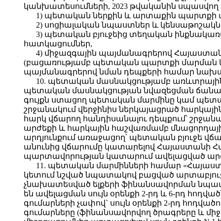
կանխատեսումների, 2023 թվականին սպասվող տ
1) պետական ներքին և արտաքին պարտքի 
2) սոցիալական նպաստներ և կենսաթոշակն
3) պետական բյուջեից տեղական ինքնակ
հատկացումներ,
4) միջազգային պայմանագրերով Հայաստա
(բացառությամբ պետական պարտքի մարման և
պայմանագրերով նման դեպքերի համար նախ
10. պետական մասնակցությամբ առևտրային
պետական մասնակցության նվազեցման ճանապա
գույքն ստացող պետական մարմինը կամ պետ
շրջանակում վերջինիս ներկայացրած հարկայ
հարկ վճարող հանդիսանալու դեպքում՝ շրջանա
արժեքի և հարկային հաշվառմամբ մնացորդայ
արդյունքում առաջացող՝ պետական բյուջե վ
անունից վճարումը կատարելով Հայաստանի 
պարտավորության կատարում ավելացված արժե
11. պետական մարմինների համար «Հայաստա
կետում նշված նպատակով բացված արտաբյուջետ
չնախատեսված ելքերի ֆինանսավորման նպատա
են ավելացման սույն օրենքի 2-րդ և 6-րդ հո
գումարների չափով` սույն օրենքի 2-րդ հոդվ
գումարները (ֆինանսավորվող ծրագրերը և միջ