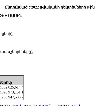
Ընդունված է 2022 թվականի դեկտեմբերի 8-ին
ՋԵԻ ՄԱՍԻՆ
քերի),
րամաշնորհները),
ը
ներով
)
,302,025,614.4
2,590,973,151.1
288,947,536.7