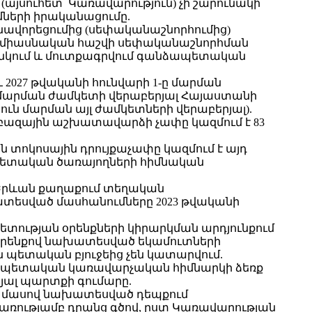
այսուհետ՝ Կառավարություն) չի շարունակի
մների իրականացումը.
նավորեցումից (սեփականաշնորհումից)
 միասնական հաշվի սեփականաշնորհման
անկում և մուտքագրվում գանձապետական
 2027 թվականի հունվարի 1-ը մարման
ի մարման ժամկետի վերաբերյալ Հայաստանի
ւն մարման այլ ժամկետների վերաբերյալ).
բազային աշխատավարձի չափը կազմում է 83
տոկոսային դրույքաչափը կազմում է այդ
պետական ծառայողների հիմնական
 «Երևան քաղաքում տեղական
ատեսված մասհանումները 2023 թվականի
պետության օրենքների կիրարկման արդյունքում
» օրենքով նախատեսված եկամուտների
 պետական բյուջեից չեն կատարվում.
 պետական կառավարչական հիմնարկի ձեռք
վյալ պարտքի գումարը.
րդ մասով նախատեսված դեպքում
ացառությամբ դրանց գծով, ըստ Կառավարության