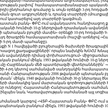
N 1 հավելվածի համապատասխան աղյուսակներում), ի
րության չափով` համապատասխանաբար պակասեցման
) ընդհանուր գումարը և սույն օրենքի 3-րդ հոդվա
րման զուտ աղբյուրների և դրանց տարրերի (մուտքա
ում կատարելով այդ տարրերի կազմում).
Բ-Հայաստան բանկ» ՓԲԸ-ում ավանդատու հանդիսացո
վականի հունիսի 10-ը ներդրված դրամական ավանդ
պետական բյուջեի մասին» օրենքի 10-րդ հոդվածի 
 այդ ծրագրին համապատասխան (հաշվի առնելով «Հ
ի 9-րդ մասի պահանջը).
րենքի N 1 հավելվածի բյուջետային ծախսերի ծրագրայի
իսացող քաղաքացիների՝ որպես նախկին ԽՍՀՄ Խնա
մական ավանդների դիմաց փոխհատուցում» միջոցառ
ն բանկում մինչև 1993 թվականի հունիսի 10-ը նե
ը Հայրենական մեծ պատերազմի վետերաններին` 
լվածի 4-րդ կետով սահմանված սանդղակին համապա
նի Հանրապետության 2006 թվականի պետական բյուջե
` մինչև 1940 թվականի հունիսի 30-ը ներառյալ 
երի մասնակից կամ մարտական գործողությունների
ր ունեցող` Հայաստանի Հանրապետության սահմանա
ց, ինչպես նաև Կառավարության սահմանած այլ սոց
 սահմանած կարգով «ՎՏԲ-Հայաստան Բանկ» ՓԲԸ-ու
պետական բանկում մինչև 1993 թվականի հունիսի 1