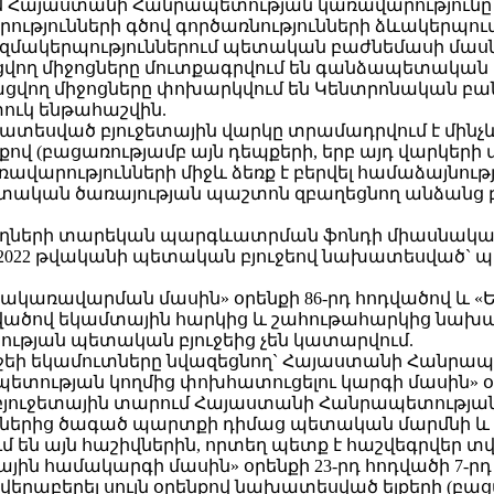
ւմ Հայաստանի Հանրապետության կառավարությունը (
ությունների գծով գործառնությունների ձևակերպու
կազմակերպություններում պետական բաժնեմասի մաս
վող միջոցները մուտքագրվում են գանձապետական
ացվող միջոցները փոխարկվում են Կենտրոնական բ
ւկ ենթահաշվին.
խատեսված բյուջետային վարկը տրամադրվում է մինչև
քով (բացառությամբ այն դեպքերի, երբ այդ վարկեր
արությունների միջև ձեռք է բերվել համաձայնությո
ետական ծառայության պաշտոն զբաղեցնող անձանց 
յողների տարեկան պարգևատրման ֆոնդի միասնական 
2022 թվականի պետական բյուջեով նախատեսված` 
նքնակառավարման մասին» օրենքի 86-րդ հոդվածով և
դվածով եկամտային հարկից և շահութահարկից նախ
ւթյան պետական բյուջեից չեն կատարվում.
յուջեի եկամուտները նվազեցնող` Հայաստանի Հանրա
ը պետության կողմից փոխհատուցելու կարգի մասին
բյուջետային տարում Հայաստանի Հանրապետության
ններից ծագած պարտքի դիմաց պետական մարմնի և
ւմ են այն հաշիվներին, որտեղ պետք է հաշվեգրվեր տ
յին համակարգի մասին» օրենքի 23-րդ հոդվածի 7-
 վերաբերել սույն օրենքով նախատեսված ելքերի (բ