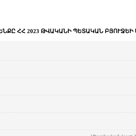
ԵՆՔԸ ՀՀ 2023 ԹՎԱԿԱՆԻ ՊԵՏԱԿԱՆ ԲՅՈՒՋԵԻ