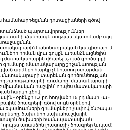
ն համահարթեցման դոտացիաների գծով
 ստանձնած պարտավորություններ
այաստանի Հանրապետության նկատմամբ այդ
առաջացման.
մ` մատակարարի) կանոնադրական կապիտալում
ների հիման վրա գույքն առանձնացնելիս
լ մատակարարին վճարել նշված գործարքի
կի գումարը (մատակարարը շրջանառության
լացված արժեքի հարկը չներառող օտարման
 և մատակարարի տարեկան գործունեության
ռվող շահութահարկի գումարը` մատակարարի
ած միասնական հաշվին` որպես մատակարարի
ան հարկի գծով.
» օրենքի 1.2-րդ հոդվածի 16-րդ մասի «ա»
յին) ծրագրերի գծով սույն օրենքով
ա եկամուտների գումարների չափով ենթակա
ումարները, ծախսերի նախահաշվային
բյուջետային ծախսերի համապատասխան
որպես առանձին լրացուցիչ ծրագրեր և (կամ)