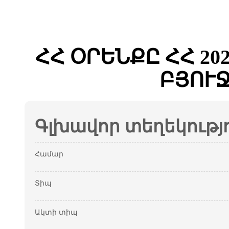
ՀՀ ՕՐԵՆՔԸ ՀՀ 2
ԲՅՈՒ
Գլխավոր տեղեկությ
Համար
Տիպ
Ակտի տիպ