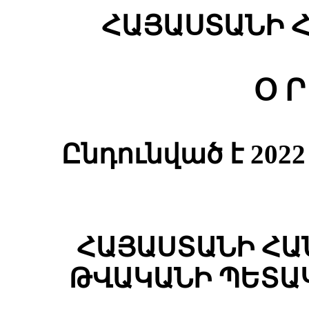
ՀԱՅԱՍՏԱՆԻ 
Օ Ր
Ընդունված է 20
ՀԱՅԱՍՏԱՆԻ ՀԱ
ԹՎԱԿԱՆԻ ՊԵՏԱ