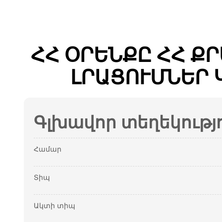
ՀՀ ՕՐԵՆՔԸ ՀՀ Ք
ԼՐԱՑՈՒՄՆԵՐ 
Գլխավոր տեղեկությ
Համար
Տիպ
Ակտի տիպ