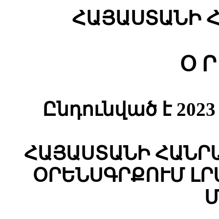
ՀԱՅԱՍՏԱՆԻ 
Օ Ր
Ընդունված է 2023
ՀԱՅԱՍՏԱՆԻ ՀԱՆՐ
ՕՐԵՆՍԳՐՔՈՒՄ ԼՐ
Մ