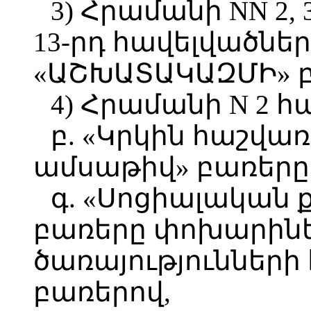
3) Հրամանի NN 2, 3, 4,
13-րդ հավելվածնե
«ԱՇԽԱՏԱԿԱԶՄԻ» բ
4) Հրամանի N 2 հ
բ. «Կրկին հաշվա
ամսաթիվ» բառերը 
գ. «Սոցիալական
բառերը փոխարինե
ծառայությունների
բառերով,