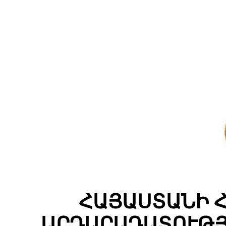
ՀԱՅԱՍՏԱՆԻ 
ԱՐԴԱՐԱԴԱՏՈՒԹՅ