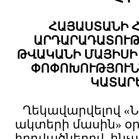
ՀԱՅԱՍՏԱՆԻ 
ԱՐԴԱՐԱԴԱՏՈՒԹ
ԹՎԱԿԱՆԻ ՄԱՅԻՍԻ 1
ՓՈՓՈԽՈՒԹՅՈՒՆ
ԿԱՏԱՐ
Ղեկավարվելով «
ակտերի մասին» օրե
հոդվածներով, ինչ