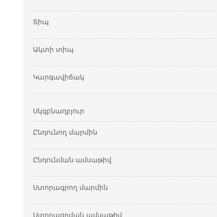
Տիպ
Ակտի տիպ
Կարգավիճակ
Սկզբնաղբյուր
Ընդունող մարմին
Ընդունման ամսաթիվ
Ստորագրող մարմին
Ստորագրման ամսաթիվ