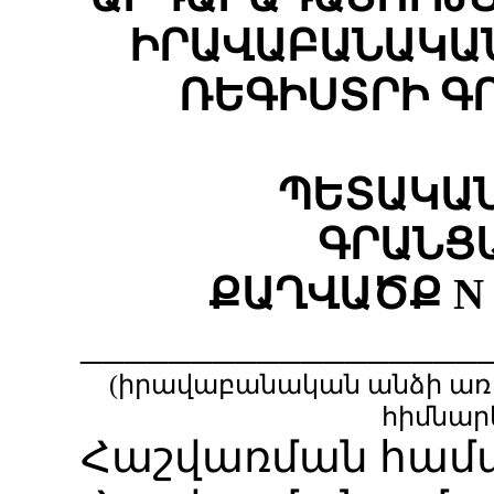
ԻՐԱՎԱԲԱՆԱԿԱ
ՌԵԳԻՍՏՐԻ Գ
ՊԵՏԱԿԱՆ
ԳՐԱՆՑ
ՔԱՂՎԱԾՔ N __
__________________
(իրավաբանական անձի ա
հիմնար
Հաշվառման համար