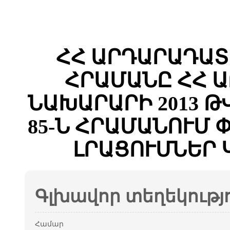
ՀՀ ԱՐԴԱՐԱԴԱՏ
ՀՐԱՄԱՆԸ ՀՀ 
ՆԱԽԱՐԱՐԻ 2013 Թ
85-Ն ՀՐԱՄԱՆՈՒՄ
ԼՐԱՑՈՒՄՆԵՐ 
Գլխավոր տեղեկությ
Համար