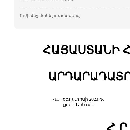
Ուժի մեջ մտնելու ամսաթիվ
ՀԱՅԱՍՏԱՆԻ 
ԱՐԴԱՐԱԴԱՏՈ
«11» օգոստոսի 2023 թ.
քաղ. Երևան
Հ Ր