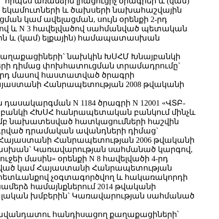
որպես առանձին լրացուցիչ ծրագրեր և (կամ)
սկ եկամուտների և ծախսերի նախահաշվային
 կամ ավելացման, սույն օրենքի 2-րդ
ծով և N 3 հավելվածով սահմանված պետական
յին և (կամ) ելքային) համապատասխան
ղ քաղաքացիների` նախկին ԽՍՀՄ Խնայբանկի
ների դիմաց փոխհատուցման տրամադրումը`
9-րդ մասով հաստատված ծրագրի
այաստանի Հանրապետության 2008 թվականի
ն դասակարգման N 1184 ծրագրի N 12001 «ՎՏԲ-
յբանկի ՀԽՍՀ հանրապետական բանկում մինչև
մամբ նախատեսված հատկացումների հաշվին
րդրված դրամական ավանդների դիմաց`
«Հայաստանի Հանրապետության 2006 թվականի
տասխան` Կառավարության սահմանած կարգով,
ի մասին» օրենքի N 8 հավելվածի 4-րդ
ծնված կամ Հայաստանի Հանրապետության
 հետևանքով չօգտագործվող և հակառակորդի
մերձ համայնքներում 2014 թվականի
իալական խմբերին` Կառավարության սահմանած
մ ավանդատու հանդիսացող քաղաքացիների՝