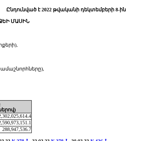
Ընդունված է 2022 թվականի դեկտեմբերի 8-ին
ՋԵԻ ՄԱՍԻՆ
քերի),
րամաշնորհները),
ը
ներով
)
,302,025,614.4
2,590,973,151.1
288,947,536.7