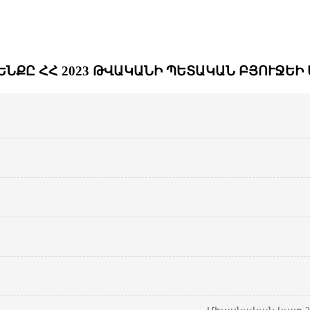
ԵՆՔԸ ՀՀ 2023 ԹՎԱԿԱՆԻ ՊԵՏԱԿԱՆ ԲՅՈՒՋԵԻ