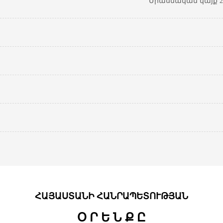
Միասնական կայք 20
ՀԱՅԱՍՏԱՆԻ ՀԱՆՐԱՊԵՏՈՒԹՅԱՆ
Օ Ր Ե Ն Ք Ը