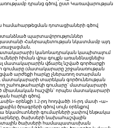
ացառությամբ դրանց գծով, ըստ Կառավարության
ն համահարթեցման դոտացիաների գծով
 ստանձնած պարտավորություններ
այաստանի Հանրապետության նկատմամբ այդ
առաջացման.
մ` մատակարարի) կանոնադրական կապիտալում
ների հիման վրա գույքն առանձնացնելիս
լ մատակարարին վճարել նշված գործարքի
կի գումարը (մատակարարը շրջանառության
լացված արժեքի հարկը չներառող օտարման
 և մատակարարի տարեկան գործունեության
ռվող շահութահարկի գումարը` մատակարարի
ած միասնական հաշվին` որպես մատակարարի
ան հարկի գծով.
» օրենքի 1.2-րդ հոդվածի 16-րդ մասի «ա»
յին) ծրագրերի գծով սույն օրենքով
ա եկամուտների գումարների չափով ենթակա
ումարները, ծախսերի նախահաշվային
բյուջետային ծախսերի համապատասխան