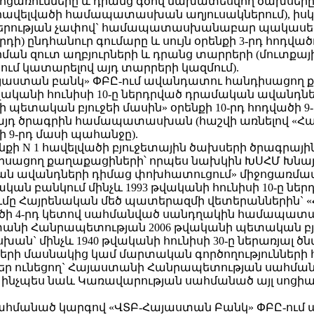
ոցառումները և դրանց գծով նախատեսվող ծախսերը` 
N 1 հավելվածի համապատասխան աղյուսակներում), ի
րության չափով` համապատասխանաբար պակասեցման
) ընդհանուր գումարը և սույն օրենքի 3-րդ հոդվա
րման զուտ աղբյուրների և դրանց տարրերի (մուտքա
ում կատարելով այդ տարրերի կազմում).
Բ-Հայաստան բանկ» ՓԲԸ-ում ավանդատու հանդիսացո
վականի հունիսի 10-ը ներդրված դրամական ավանդ
պետական բյուջեի մասին» օրենքի 10-րդ հոդվածի 
 այդ ծրագրին համապատասխան (հաշվի առնելով «Հ
ի 9-րդ մասի պահանջը).
րենքի N 1 հավելվածի բյուջետային ծախսերի ծրագրայի
իսացող քաղաքացիների՝ որպես նախկին ԽՍՀՄ Խնա
մական ավանդների դիմաց փոխհատուցում» միջոցառ
ն բանկում մինչև 1993 թվականի հունիսի 10-ը նե
ը Հայրենական մեծ պատերազմի վետերաններին` 
լվածի 4-րդ կետով սահմանված սանդղակին համապա
նի Հանրապետության 2006 թվականի պետական բյուջե
` մինչև 1940 թվականի հունիսի 30-ը ներառյալ 
երի մասնակից կամ մարտական գործողությունների
ր ունեցող` Հայաստանի Հանրապետության սահմանա
ց, ինչպես նաև Կառավարության սահմանած այլ սոց
 սահմանած կարգով «ՎՏԲ-Հայաստան Բանկ» ՓԲԸ-ու