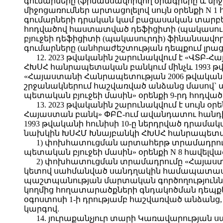
գումարները (ֆինանսավորվող ծրագրերը և միջ
միջոցառումներ արտացոլելով սույն օրենքի 
գումարների դրական կամ բացասական տարբե
հոդվածով հաստատված դեֆիցիտի (պակասուրդի
բյուջեի դեֆիցիտի (պակասուրդի) ֆինանսավո
գումարները (անհրաժեշտության դեպքում լրաց
12. 2023 թվականին շարունակվում է «ՎՏ
ՀԽՍՀ հանրապետական բանկում մինչև 1993 թ
«Հայաստանի Հանրապետության 2006 թվականի 
շրջանակներում հաշվառված անձանց մասով`
պետական բյուջեի մասին» օրենքի 9-րդ հոդված
13. 2023 թվականին շարունակվում է սույն օ
Հայաստան բանկ» ՓԲԸ-ում ավանդատու հանդ
1993 թվականի հունիսի 10-ը ներդրված դրա
նախկին ԽՍՀՄ Խնայբանկի ՀԽՍՀ հանրապետակա
1) փոխհատուցման արտահերթ տրամադրում
պետական բյուջեի մասին» օրենքի N 8 հավե
2) փոխհատուցման տրամադրումը «Հայաստա
կետով սահմանված սանդղակին համապատասխան
պաշտպանության մարտական գործողությունն
կողմից հողատարածքների գնդակոծման դեպքե
օգոստոսի 1-ի դրությամբ հաշվառված անձան
կարգով.
14. յուրաքանչյուր տարի Կառավարության