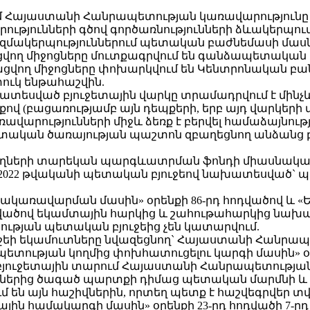
ւմ Հայաստանի Հանրապետության կառավարությունը (
ությունների գծով գործառնությունների ձևակերպու
կազմակերպություններում պետական բաժնեմասի մաս
վող միջոցները մուտքագրվում են գանձապետական
ացվող միջոցները փոխարկվում են Կենտրոնական բ
ւկ ենթահաշվին.
խատեսված բյուջետային վարկը տրամադրվում է մինչև
քով (բացառությամբ այն դեպքերի, երբ այդ վարկեր
արությունների միջև ձեռք է բերվել համաձայնությո
ետական ծառայության պաշտոն զբաղեցնող անձանց 
յողների տարեկան պարգևատրման ֆոնդի միասնական 
2022 թվականի պետական բյուջեով նախատեսված` 
նքնակառավարման մասին» օրենքի 86-րդ հոդվածով և
դվածով եկամտային հարկից և շահութահարկից նախ
ւթյան պետական բյուջեից չեն կատարվում.
յուջեի եկամուտները նվազեցնող` Հայաստանի Հանրա
ը պետության կողմից փոխհատուցելու կարգի մասին
բյուջետային տարում Հայաստանի Հանրապետության
ններից ծագած պարտքի դիմաց պետական մարմնի և
ւմ են այն հաշիվներին, որտեղ պետք է հաշվեգրվեր տ
յին համակարգի մասին» օրենքի 23-րդ հոդվածի 7-