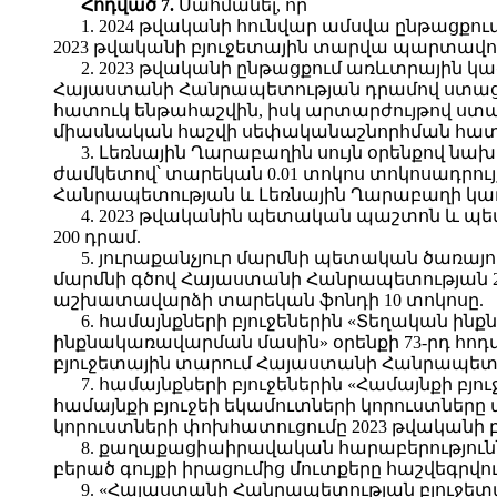
Հոդված
7.
Սահմանել, որ՝
1. 2024 թվականի հունվար ամսվա ընթացքո
2023 թվականի բյուջետային տարվա պարտավոր
2. 2023 թվականի ընթացքում առևտրային 
Հայաստանի Հանրապետության դրամով ստաց
հատուկ ենթահաշվին, իսկ արտարժույթով ստ
միասնական հաշվի սեփականաշնորհման հատո
3. Լեռնային Ղարաբաղին սույն օրենքով նա
ժամկետով՝ տարեկան 0.01 տոկոս տոկոսադրույ
Հանրապետության և Լեռնային Ղարաբաղի կառավ
4. 2023 թվականին պետական պաշտոն և պ
200 դրամ.
5. յուրաքանչյուր մարմնի պետական ծառա
մարմնի գծով Հայաստանի Հանրապետության 
աշխատավարձի տարեկան ֆոնդի 10 տոկոսը.
6. համայնքների բյուջեներին «Տեղական ի
ինքնակառավարման մասին» օրենքի 73-րդ հո
բյուջետային տարում Հայաստանի Հանրապետո
7. համայնքների բյուջեներին «Համայնքի բ
համայնքի բյուջեի եկամուտների կորուստներ
կորուստների փոխհատուցումը 2023 թվականի 
8. քաղաքացիաիրավական հարաբերությու
բերած գույքի իրացումից մուտքերը հաշվեգրվո
9. «Հայաստանի Հանրապետության բյուջետա