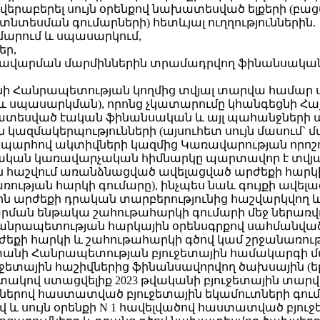
 վերաբերել սույն օրենքով նախատեսված ելքերի (բ
նտեսման գումարների) հետևյալ ուղղություններին.
մարում և սպասարկում,
եր,
առավարման մարմիններին տրամադրվող ֆինանսակա
նի Հանրապետության կողմից տվյալ տարվա համար
 սպասարկման), որոնց չկատարումը կհանգեցնի Հ
ատեսված էական ֆինանսական և այլ պահանջների 
 կազմակերպությունների (այսուհետ սույն մասու
րհով ակտիվների կազմից Կառավարության որոշում
ական կառավարչական հիմնարկը պարտավոր է տվյա
ին հաշվում առանձնացված ավելացված արժեքի հար
ռության հարկի գումարը), ինչպես նաև գույքի ավե
ին արժեքի դրական տարբերությունից հաշվարկվող
ճարման ենթակա շահութահարկի գումարի մեջ ներա
Հանրապետության հարկային օրենսգրքով սահմանվ
քի հարկի և շահութահարկի գծով կամ շրջանառությ
նի Հանրապետության բյուջետային համակարգի մասին
ային հաշիվներից ֆինանսավորվող ծախսային (ելքա
կով ստացվելիք 2023 թվականի բյուջետային տարվ
դվածներով հաստատված բյուջետային եկամուտների գ
ածով և սույն օրենքի N 1 հավելվածով հաստատված 