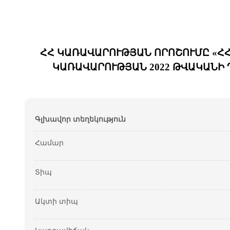
ՀՀ ԿԱՌԱՎԱՐՈՒԹՅԱՆ ՈՐՈՇՈՒՄԸ «ՀՀ
ԿԱՌԱՎԱՐՈՒԹՅԱՆ 2022 ԹՎԱԿԱՆԻ Դ
Գլխավոր տեղեկություն
Համար
Տիպ
Ակտի տիպ