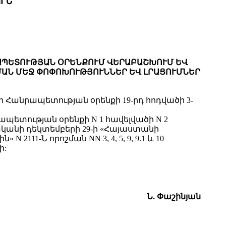
ՒՆ
ՐԱՊԵՏՈՒԹՅԱՆ ՕՐԵՆՔՈՒՄ ՎԵՐԱԲԱՇԽՈՒՄ ԵՎ
ՇՄԱՆ ՄԵՋ ՓՈՓՈԽՈՒԹՅՈՒՆՆԵՐ ԵՎ ԼՐԱՑՈՒՄՆԵՐ
Հանրապետության օրենքի 19-րդ հոդվածի 3-
ետության օրենքի N 1 հավելվածի N 2
կանի դեկտեմբերի 29-ի «Հայաստանի
1-Ն որոշման NN 3, 4, 5, 9, 9.1 և 10
ի:
Ն. Փաշինյան