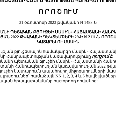
ԱՅԱՍՏԱՆԻ ՀԱՆՐԱՊԵՏՈՒԹՅԱՆ ԿԱՌԱՎԱՐՈՒԹՅՈ
Ո Ր Ո Շ ՈՒ Մ
31 օգոստոսի 2023 թվականի N 1488-Ն
ԿԱՆԻ ՊԵՏԱԿԱՆ ԲՅՈՒՋԵԻ ՄԱՍԻՆ» ՀԱՅԱՍՏԱՆԻ ՀԱՆ
Ն 2022 ԹՎԱԿԱՆԻ ԴԵԿՏԵՄԲԵՐԻ 29-Ի N 2111-Ն ՈՐՈ
ԿԱՏԱՐԵԼՈՒ ՄԱՍԻՆ
թյան բյուջետային համակարգի մասին» Հայաստանի 
ստանի Հանրապետության կառավարությունը
որոշում է.
ականի պետական բյուջեի մասին» Հայաստանի Հանրապ
ստանի Հանրապետության կառավարության 2022 թվա
ի կատարումն ապահովող միջոցառումների մասին» N 211
ացումներ` համաձայն NN 1, 2, 3, 4 և 5 հավելվածներ
շտոնական հրապարակմանը հաջորդող օրվանից: