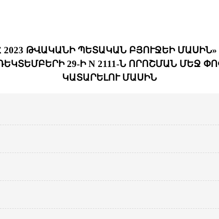
 2023 ԹՎԱԿԱՆԻ ՊԵՏԱԿԱՆ ԲՅՈՒՋԵԻ ՄԱՍԻՆ»
ԵԿՏԵՄԲԵՐԻ 29-Ի N 2111-Ն ՈՐՈՇՄԱՆ ՄԵՋ 
ԿԱՏԱՐԵԼՈՒ ՄԱՍԻՆ