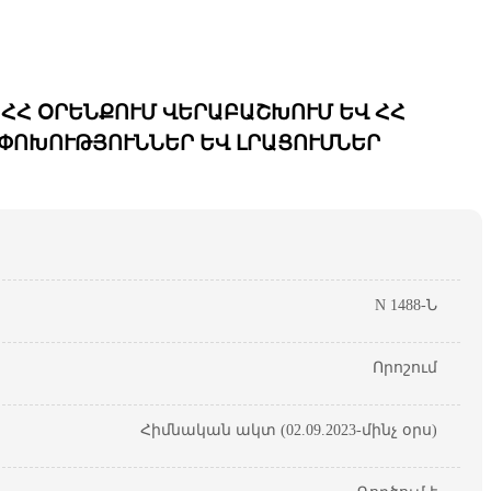
 ՀՀ ՕՐԵՆՔՈՒՄ ՎԵՐԱԲԱՇԽՈՒՄ ԵՎ ՀՀ
ՓՈՓՈԽՈՒԹՅՈՒՆՆԵՐ ԵՎ ԼՐԱՑՈՒՄՆԵՐ
N 1488-Ն
Որոշում
Հիմնական ակտ (02.09.2023-մինչ օրս)