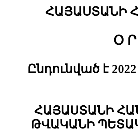
ՀԱՅԱՍՏԱՆԻ 
Օ Ր
Ընդունված է 20
ՀԱՅԱՍՏԱՆԻ ՀԱ
ԹՎԱԿԱՆԻ ՊԵՏԱ