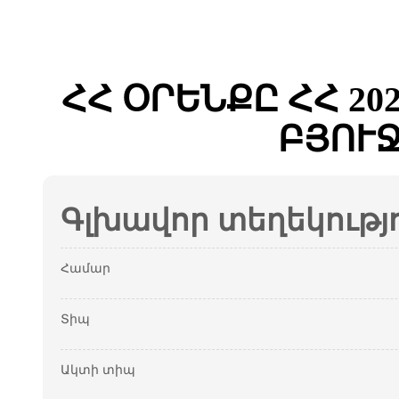
ՀՀ ՕՐԵՆՔԸ ՀՀ 2
ԲՅՈՒ
Գլխավոր տեղեկությ
Համար
Տիպ
Ակտի տիպ