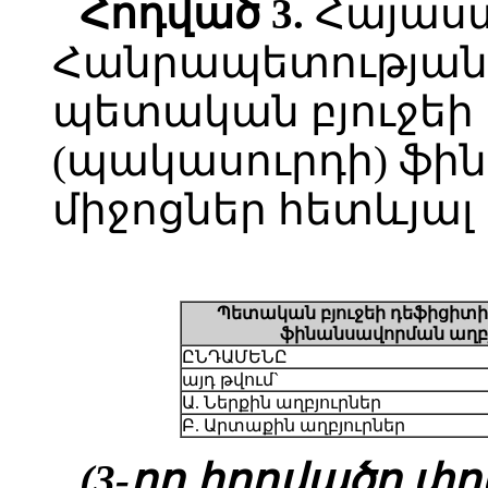
Հոդված
3.
Հայաս
Հանրապետության 
պետական բյուջեի
(պակասուրդի) ֆի
միջոցներ հետևյալ 
Պետական բյուջեի դեֆիցիտի
ֆինանսավորման աղբյ
ԸՆԴԱՄԵՆԸ
այդ թվում`
Ա. Ներքին աղբյուրներ
Բ. Արտաքին աղբյուրներ
(3-րդ հոդվածը փոփ