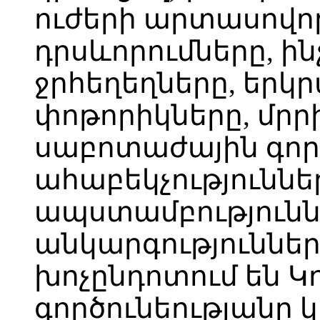
ուժերի արտասովոր
դրսևորումները, ին
ջրհեղեղները, երկ
փոթորիկները, մրր
սաբոտաժային գործ
ահաբեկչություննե
ապստամբություն
անկարգություններ,
խոչընդոտում են Կ
գործունեությանը 