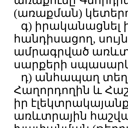
առաքումը Գնորդ
(առաքման) կետերո
գ) իրականացնել 
հանդիսացող, սույ
ամրագրված առևտ
սարքերի սպասարկ
դ) անհապաղ տեղե
Հաղորդողին և Հա
իր էլեկտրակայան
առևտրային հաշվա