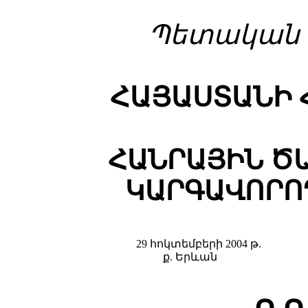
Պ
ետական գ
ՀԱՅԱՍՏԱՆԻ 
ՀԱՆՐԱՅԻՆ Ծ
ԿԱՐԳԱՎՈՐՈ
29 հոկտեմբերի 2004 թ.
ք. Երևան