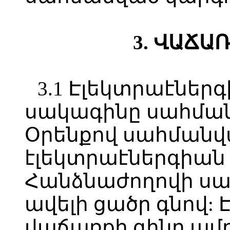
3. ՎԱՃԱ
3.1 Էլեկտրաէներ
սակագինը սահման
Օրենքով սահմանվ
էլեկտրաէներգիան 
Հանձնաժողովի ս
ավելի ցածր գնով:
վաճառքի գինը ամր