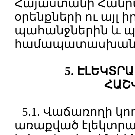
Հայաստանի Հանր
օրենքների ու այլ
պահանջներին և պ
համապատասխան
5. ԷԼԵԿՏՐ
ՀԱՇ
5.1. Վաճառողի կո
առաքված էլեկտրա