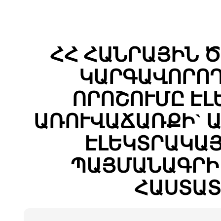
ՀՀ ՀԱՆՐԱՅԻՆ 
ԿԱՐԳԱՎՈՐՈՂ
ՈՐՈՇՈՒՄԸ Է
ԱՌՈՒՎԱՃԱՌՔԻ` 
ԷԼԵԿՏՐԱԿԱ
ՊԱՅՄԱՆԱԳՐԻ
ՀԱՍՏԱՏ