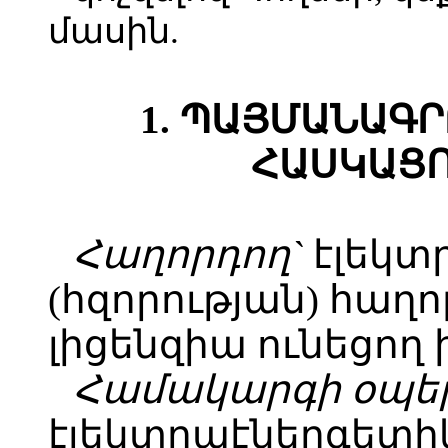
մասին.
1. ՊԱՅՄԱՆԱԳ
ՀԱՍԿԱՑՈ
Հաղորդող`
էլեկտ
(հզորության) հաղ
լիցենզիա ունեցո
Համակարգի օպե
էլեկտրաէներգետ