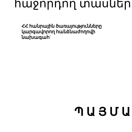
հաջորդող տասներո
ՀՀ հանրային ծառայությունները
կարգավորող հանձնաժողովի
նախագահ`
Պ Ա Յ Մ Ա 