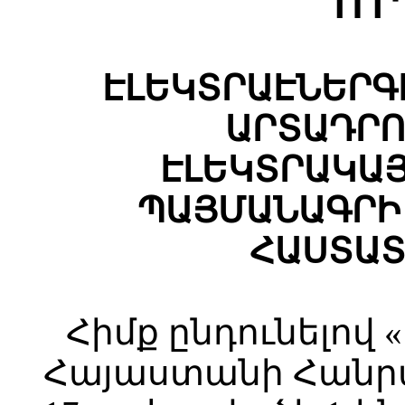
Ո Ր
ԷԼԵԿՏՐԱԷՆԵՐԳ
ԱՐՏԱԴՐՈ
ԷԼԵԿՏՐԱԿԱ
ՊԱՅՄԱՆԱԳՐԻ
ՀԱՍՏԱՏ
Հիմք ընդունելով
Հայաստանի Հանր