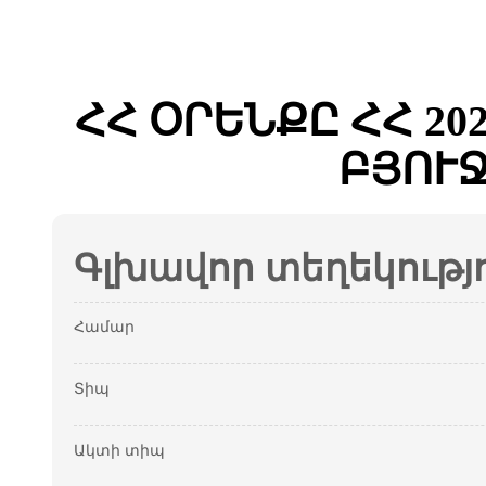
ՀՀ ՕՐԵՆՔԸ ՀՀ 2
ԲՅՈՒ
Գլխավոր տեղեկությ
Համար
Տիպ
Ակտի տիպ