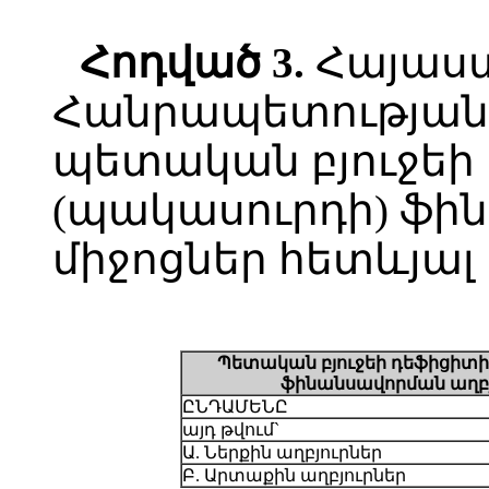
Հոդված
3.
Հայաս
Հանրապետության 
պետական բյուջեի
(պակասուրդի) ֆի
միջոցներ հետևյալ 
Պետական բյուջեի դեֆիցիտի
ֆինանսավորման աղբյ
ԸՆԴԱՄԵՆԸ
այդ թվում`
Ա. Ներքին աղբյուրներ
Բ. Արտաքին աղբյուրներ