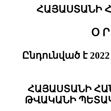
ՀԱՅԱՍՏԱՆԻ 
Օ Ր
Ընդունված է 20
ՀԱՅԱՍՏԱՆԻ ՀԱ
ԹՎԱԿԱՆԻ ՊԵՏԱ