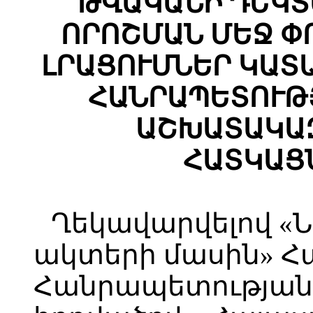
ԹՎԱԿԱՆԻ ԴԵԿՏԵՄ
ՈՐՈՇՄԱՆ ՄԵՋ Փ
ԼՐԱՑՈՒՄՆԵՐ ԿԱՏ
ՀԱՆՐԱՊԵՏՈՒԹ
ԱՇԽԱՏԱԿԱԶ
ՀԱՏԿԱՑ
Ղեկավարվելով «
ակտերի մասին» 
Հանրապետության օ