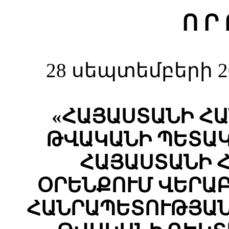
Ո Ր
28 սեպտեմբերի 2
«ՀԱՅԱՍՏԱՆԻ ՀԱ
ԹՎԱԿԱՆԻ ՊԵՏԱԿ
ՀԱՅԱՍՏԱՆԻ 
ՕՐԵՆՔՈՒՄ ՎԵՐԱ
ՀԱՆՐԱՊԵՏՈՒԹՅԱՆ