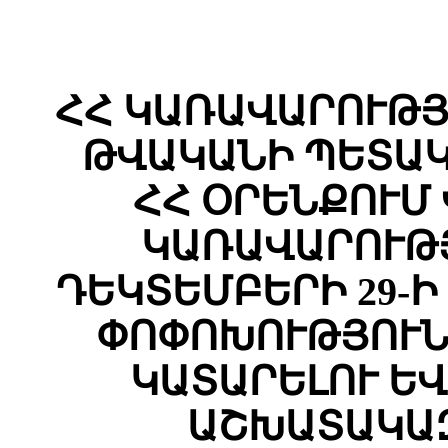
ՀՀ ԿԱՌԱՎԱՐՈՒԹՅԱ
ԹՎԱԿԱՆԻ ՊԵՏԱԿ
ՀՀ ՕՐԵՆՔՈՒՄ
ԿԱՌԱՎԱՐՈՒԹՅ
ԴԵԿՏԵՄԲԵՐԻ 29-Ի 
ՓՈՓՈԽՈՒԹՅՈՒՆ
ԿԱՏԱՐԵԼՈՒ Ե
ԱՇԽԱՏԱԿԱԶ