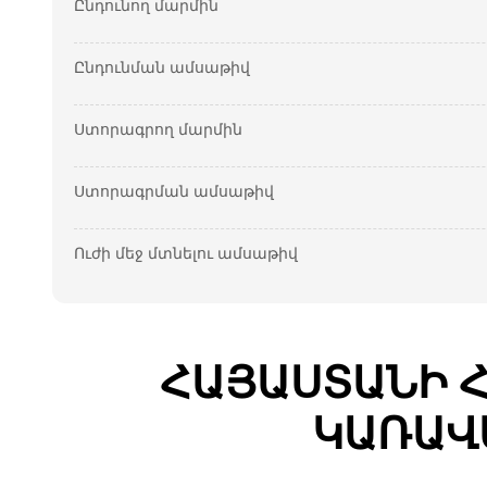
Ընդունող մարմին
Ընդունման ամսաթիվ
Ստորագրող մարմին
Ստորագրման ամսաթիվ
Ուժի մեջ մտնելու ամսաթիվ
ՀԱՅԱՍՏԱՆԻ 
ԿԱՌԱՎ