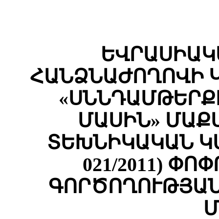
ԵՎՐԱՍԻԱԿ
ՀԱՆՁՆԱԺՈՂՈՎԻ 
«ՍՆՆԴԱՄԹԵՐՔ
ՄԱՍԻՆ» ՄԱՔ
ՏԵԽՆԻԿԱԿԱՆ Կ
021/2011) Փ
ԳՈՐԾՈՂՈՒԹՅԱՆ
Մ