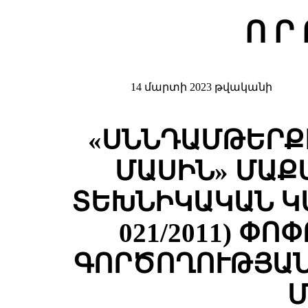
Ո Ր
14 մարտի 2023 թվականի
«ՍՆՆԴԱՄԹԵՐՔ
ՄԱՍԻՆ» ՄԱՔ
ՏԵԽՆԻԿԱԿԱՆ Կ
021/2011) Փ
ԳՈՐԾՈՂՈՒԹՅԱՆ
Մ