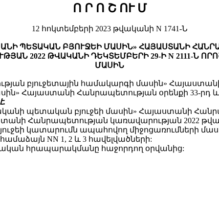
Ո Ր Ո Շ
ՈՒ Մ
12 հոկտեմբերի 2023 թվականի N 1741-Ն
ԿԱՆԻ ՊԵՏԱԿԱՆ ԲՅՈՒՋԵԻ ՄԱՍԻՆ» ՀԱՅԱՍՏԱՆԻ ՀԱՆ
ՅԱՆ 2022 ԹՎԱԿԱՆԻ ԴԵԿՏԵՄԲԵՐԻ 29-Ի N 2111-Ն Ո
ՄԱՍԻՆ
թյան բյուջետային համակարգի մասին» Հայաստանի 
ին» Հայաստանի Հանրապետության օրենքի 33-րդ և 
է.
ականի պետական բյուջեի մասին» Հայաստանի Հանրապ
ստանի Հանրապետության կառավարության 2022 թվա
ի կատարումն ապահովող միջոցառումների մասին» N 21
ամաձայն NN 1, 2 և 3 հավելվածների:
շտոնական հրապարակմանը հաջորդող օրվանից: