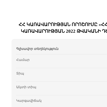
ՀՀ ԿԱՌԱՎԱՐՈՒԹՅԱՆ ՈՐՈՇՈՒՄԸ «ՀՀ
ԿԱՌԱՎԱՐՈՒԹՅԱՆ 2022 ԹՎԱԿԱՆԻ ԴԵ
Գլխավոր տեղեկություն
Համար
Տիպ
Ակտի տիպ
Կարգավիճակ