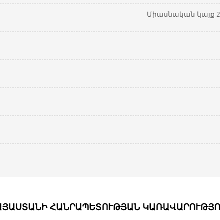
Միասնական կայք 20
ԱՅԱՍՏԱՆԻ ՀԱՆՐԱՊԵՏՈՒԹՅԱՆ ԿԱՌԱՎԱՐՈՒԹՅՈ