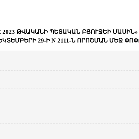
 2023 ԹՎԱԿԱՆԻ ՊԵՏԱԿԱՆ ԲՅՈՒՋԵԻ ՄԱՍԻՆ»
ԿՏԵՄԲԵՐԻ 29-Ի N 2111-Ն ՈՐՈՇՄԱՆ ՄԵՋ Փ