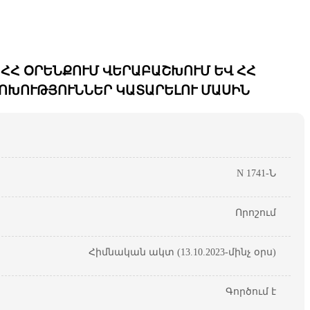
 ՀՀ ՕՐԵՆՔՈՒՄ ՎԵՐԱԲԱՇԽՈՒՄ ԵՎ ՀՀ
ՈՓՈԽՈՒԹՅՈՒՆՆԵՐ ԿԱՏԱՐԵԼՈՒ ՄԱՍԻՆ
N 1741-Ն
Որոշում
Հիմնական ակտ (13.10.2023-մինչ օրս)
Գործում է