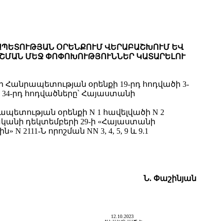
ՐԱՊԵՏՈՒԹՅԱՆ ՕՐԵՆՔՈՒՄ ՎԵՐԱԲԱՇԽՈՒՄ ԵՎ
ՐՈՇՄԱՆ ՄԵՋ ՓՈՓՈԽՈՒԹՅՈՒՆՆԵՐ ԿԱՏԱՐԵԼՈՒ
Հանրապետության օրենքի 19-րդ հոդվածի 3-
34-րդ հոդվածները՝ Հայաստանի
ետության օրենքի N 1 հավելվածի N 2
կանի դեկտեմբերի 29-ի «Հայաստանի
11-Ն որոշման NN 3, 4, 5, 9 և 9.1
Ն. Փաշինյան
12.10.2023