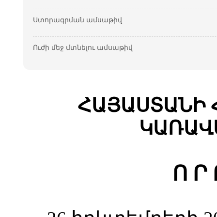
Ստորագրման ամսաթիվ
Ուժի մեջ մտնելու ամսաթիվ
ՀԱՅԱՍՏԱՆԻ 
ԿԱՌԱՎ
Ո Ր