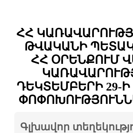
ՀՀ ԿԱՌԱՎԱՐՈՒԹՅԱ
ԹՎԱԿԱՆԻ ՊԵՏԱԿ
ՀՀ ՕՐԵՆՔՈՒՄ 
ԿԱՌԱՎԱՐՈՒԹՅ
ԴԵԿՏԵՄԲԵՐԻ 29-Ի 
ՓՈՓՈԽՈՒԹՅՈՒՆՆ
Գլխավոր տեղեկությ