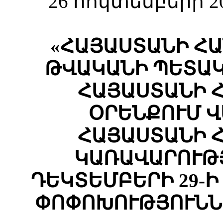
26 հոկտեմբերի 2
«ՀԱՅԱՍՏԱՆԻ ՀԱ
ԹՎԱԿԱՆԻ ՊԵՏԱԿ
ՀԱՅԱՍՏԱՆԻ 
ՕՐԵՆՔՈՒՄ 
ՀԱՅԱՍՏԱՆԻ 
ԿԱՌԱՎԱՐՈՒԹՅ
ԴԵԿՏԵՄԲԵՐԻ 29-Ի 
ՓՈՓՈԽՈՒԹՅՈՒՆՆ