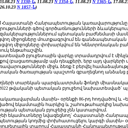
03.08.23
N 1330-Ն
,
11.08.23
N 1354-Ն
,
11.08.23
N 1365-Ն
, 17.08.
26.10.23
N 1857-Ն
)
ւմ Հայաստանի Հանրապետության կառավարությունը (
ությունների գծով գործառնությունների ձևակերպու
կազմակերպություններում պետական բաժնեմասի մաս
վող միջոցները մուտքագրվում են գանձապետական
ացվող միջոցները փոխարկվում են Կենտրոնական բ
ւկ ենթահաշվին.
խատեսված բյուջետային վարկը տրամադրվում է մինչև
քով (բացառությամբ այն դեպքերի, երբ այդ վարկեր
արությունների միջև ձեռք է բերվել համաձայնությո
ետական ծառայության պաշտոն զբաղեցնող անձանց 
յողների տարեկան պարգևատրման ֆոնդի միասնական 
2022 թվականի պետական բյուջեով նախատեսված` 
նքնակառավարման մասին» օրենքի 86-րդ հոդվածով և
դվածով եկամտային հարկից և շահութահարկից նախ
ւթյան պետական բյուջեից չեն կատարվում.
յուջեի եկամուտները նվազեցնող` Հայաստանի Հանրա
ը պետության կողմից փոխհատուցելու կարգի մասին
բյուջետային տարում Հայաստանի Հանրապետության