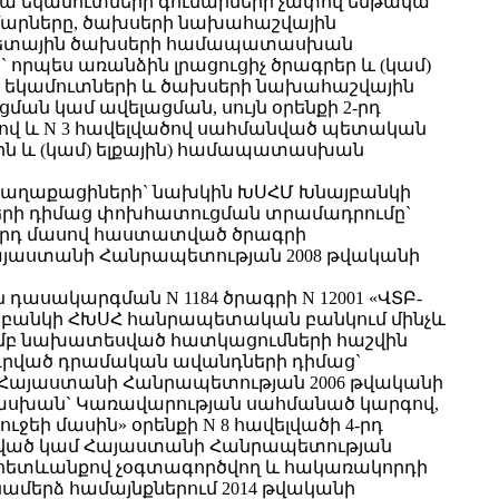
ա եկամուտների գումարների չափով ենթակա
ումարները, ծախսերի նախահաշվային
բյուջետային ծախսերի համապատասխան
որպես առանձին լրացուցիչ ծրագրեր և (կամ)
սկ եկամուտների և ծախսերի նախահաշվային
 կամ ավելացման, սույն օրենքի 2-րդ
ծով և N 3 հավելվածով սահմանված պետական
յին և (կամ) ելքային) համապատասխան
ղ քաղաքացիների` նախկին ԽՍՀՄ Խնայբանկի
ների դիմաց փոխհատուցման տրամադրումը`
9-րդ մասով հաստատված ծրագրի
այաստանի Հանրապետության 2008 թվականի
ն դասակարգման N 1184 ծրագրի N 12001 «ՎՏԲ-
յբանկի ՀԽՍՀ հանրապետական բանկում մինչև
մամբ նախատեսված հատկացումների հաշվին
րդրված դրամական ավանդների դիմաց`
«Հայաստանի Հանրապետության 2006 թվականի
տասխան` Կառավարության սահմանած կարգով,
ի մասին» օրենքի N 8 հավելվածի 4-րդ
ծնված կամ Հայաստանի Հանրապետության
 հետևանքով չօգտագործվող և հակառակորդի
մերձ համայնքներում 2014 թվականի