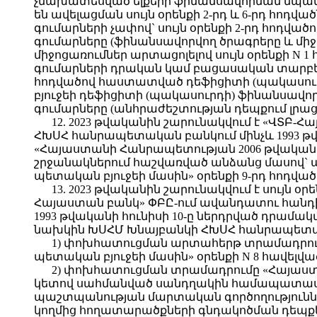
չնախատեսված ելքերի ֆինանսավորման նպատա
են ավելացման սույն օրենքի 2-րդ և 6-րդ հո
գումարների չափով` սույն օրենքի 2-րդ հոդվ
գումարները (ֆինանսավորվող ծրագրերը և միջ
միջոցառումներ արտացոլելով սույն օրենքի 
գումարների դրական կամ բացասական տարբե
հոդվածով հաստատված դեֆիցիտի (պակասուրդի
բյուջեի դեֆիցիտի (պակասուրդի) ֆինանսավո
գումարները (անհրաժեշտության դեպքում լրաց
12. 2023 թվականին շարունակվում է «ՎՏ
ՀԽՍՀ հանրապետական բանկում մինչև 1993 թ
«Հայաստանի Հանրապետության 2006 թվականի 
շրջանակներում հաշվառված անձանց մասով`
պետական բյուջեի մասին» օրենքի 9-րդ հոդված
13. 2023 թվականին շարունակվում է սույն օ
Հայաստան բանկ» ՓԲԸ-ում ավանդատու հանդ
1993 թվականի հունիսի 10-ը ներդրված դրա
նախկին ԽՍՀՄ Խնայբանկի ՀԽՍՀ հանրապետակա
1) փոխհատուցման արտահերթ տրամադրում
պետական բյուջեի մասին» օրենքի N 8 հավե
2) փոխհատուցման տրամադրումը «Հայաստա
կետով սահմանված սանդղակին համապատասխան
պաշտպանության մարտական գործողությունն
կողմից հողատարածքների գնդակոծման դեպքե