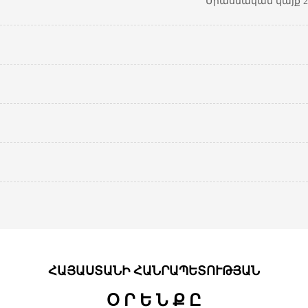
Միասնական կայք 20
ՀԱՅԱՍՏԱՆԻ ՀԱՆՐԱՊԵՏՈՒԹՅԱՆ
Օ Ր Ե Ն Ք Ը