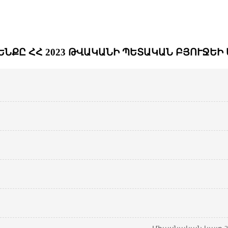
ԵՆՔԸ ՀՀ 2023 ԹՎԱԿԱՆԻ ՊԵՏԱԿԱՆ ԲՅՈՒՋԵԻ