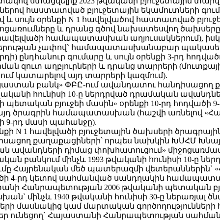
կով ստացվելիք 2023 թվականի բյուջետային տարվ
դվածներով հաստատված բյուջետային եկամուտների գ
ածով և սույն օրենքի N 1 հավելվածով հաստատված 
ոցառումները և դրանց գծով նախատեսվող ծախսերը` 
N 1 հավելվածի համապատասխան աղյուսակներում), ի
րության չափով` համապատասխանաբար պակասեցման
) ընդհանուր գումարը և սույն օրենքի 3-րդ հոդվա
րման զուտ աղբյուրների և դրանց տարրերի (մուտքա
ում կատարելով այդ տարրերի կազմում).
Բ-Հայաստան բանկ» ՓԲԸ-ում ավանդատու հանդիսացո
վականի հունիսի 10-ը ներդրված դրամական ավանդ
պետական բյուջեի մասին» օրենքի 10-րդ հոդվածի 
 այդ ծրագրին համապատասխան (հաշվի առնելով «Հ
ի 9-րդ մասի պահանջը).
րենքի N 1 հավելվածի բյուջետային ծախսերի ծրագրայի
իսացող քաղաքացիների՝ որպես նախկին ԽՍՀՄ Խնա
մական ավանդների դիմաց փոխհատուցում» միջոցառ
ն բանկում մինչև 1993 թվականի հունիսի 10-ը նե
ը Հայրենական մեծ պատերազմի վետերաններին` 
լվածի 4-րդ կետով սահմանված սանդղակին համապա
նի Հանրապետության 2006 թվականի պետական բյուջե
` մինչև 1940 թվականի հունիսի 30-ը ներառյալ 
երի մասնակից կամ մարտական գործողությունների
ր ունեցող` Հայաստանի Հանրապետության սահմանա