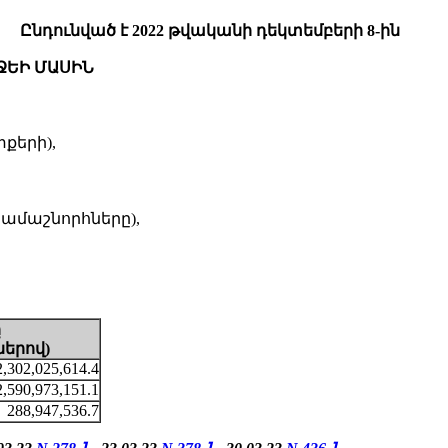
Ընդունված է 2022 թվականի դեկտեմբերի 8-ին
ՋԵԻ ՄԱՍԻՆ
քերի),
րամաշնորհները),
ը
ներով
)
,302,025,614.4
2,590,973,151.1
288,947,536.7