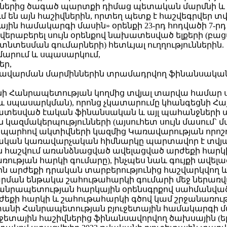
ններից ծագած պարտքի դիմաց պետական մարմնի և
ւմ են այն հաշիվներին, որտեղ պետք է հաշվեգրվեր տ
յին համակարգի մասին» օրենքի 23-րդ հոդվածի 7-
 վերաբերել սույն օրենքով նախատեսված ելքերի (բ
նտեսման գումարների) հետևյալ ուղղություններին.
մարում և սպասարկում,
եր,
առավարման մարմիններին տրամադրվող ֆինանսակա
նի Հանրապետության կողմից տվյալ տարվա համար
 սպասարկման), որոնց չկատարումը կհանգեցնի Հ
ատեսված էական ֆինանսական և այլ պահանջների 
 կազմակերպությունների (այսուհետ սույն մասու
րհով ակտիվների կազմից Կառավարության որոշում
ական կառավարչական հիմնարկը պարտավոր է տվյա
ին հաշվում առանձնացված ավելացված արժեքի հար
ռության հարկի գումարը), ինչպես նաև գույքի ավե
ին արժեքի դրական տարբերությունից հաշվարկվող
ճարման ենթակա շահութահարկի գումարի մեջ ներա
Հանրապետության հարկային օրենսգրքով սահմանվ
քի հարկի և շահութահարկի գծով կամ շրջանառությ
նի Հանրապետության բյուջետային համակարգի մասին
ային հաշիվներից ֆինանսավորվող ծախսային (ելքա