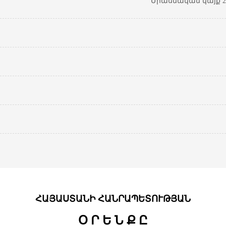
Միասնական կայք 20
ՀԱՅԱՍՏԱՆԻ ՀԱՆՐԱՊԵՏՈՒԹՅԱՆ
Օ Ր Ե Ն Ք Ը