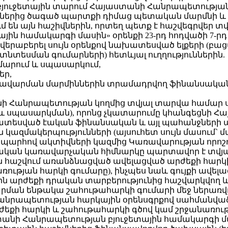
բյուջետային տարում Հայաստանի Հանրապետության
ններից ծագած պարտքի դիմաց պետական մարմնի և
ւմ են այն հաշիվներին, որտեղ պետք է հաշվեգրվեր տ
յին համակարգի մասին» օրենքի 23-րդ հոդվածի 7-
 վերաբերել սույն օրենքով նախատեսված ելքերի (բ
նտեսման գումարների) հետևյալ ուղղություններին.
մարում և սպասարկում,
եր,
առավարման մարմիններին տրամադրվող ֆինանսակա
նի Հանրապետության կողմից տվյալ տարվա համար
 սպասարկման), որոնց չկատարումը կհանգեցնի Հ
ատեսված էական ֆինանսական և այլ պահանջների 
 կազմակերպությունների (այսուհետ սույն մասու
րհով ակտիվների կազմից Կառավարության որոշում
ական կառավարչական հիմնարկը պարտավոր է տվյա
ին հաշվում առանձնացված ավելացված արժեքի հար
ռության հարկի գումարը), ինչպես նաև գույքի ավե
ին արժեքի դրական տարբերությունից հաշվարկվող
ճարման ենթակա շահութահարկի գումարի մեջ ներա
Հանրապետության հարկային օրենսգրքով սահմանվ
քի հարկի և շահութահարկի գծով կամ շրջանառությ
նի Հանրապետության բյուջետային համակարգի մասին