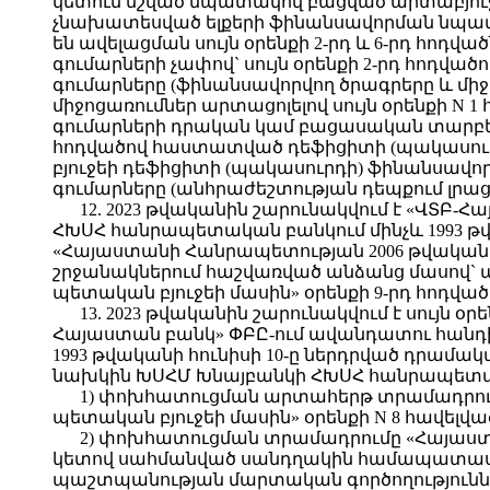
կետում նշված նպատակով բացված արտաբյուջետ
չնախատեսված ելքերի ֆինանսավորման նպատա
են ավելացման սույն օրենքի 2-րդ և 6-րդ հո
գումարների չափով` սույն օրենքի 2-րդ հոդվ
գումարները (ֆինանսավորվող ծրագրերը և միջ
միջոցառումներ արտացոլելով սույն օրենքի 
գումարների դրական կամ բացասական տարբե
հոդվածով հաստատված դեֆիցիտի (պակասուրդի
բյուջեի դեֆիցիտի (պակասուրդի) ֆինանսավո
գումարները (անհրաժեշտության դեպքում լրաց
12. 2023 թվականին շարունակվում է «ՎՏ
ՀԽՍՀ հանրապետական բանկում մինչև 1993 թ
«Հայաստանի Հանրապետության 2006 թվականի 
շրջանակներում հաշվառված անձանց մասով`
պետական բյուջեի մասին» օրենքի 9-րդ հոդված
13. 2023 թվականին շարունակվում է սույն օ
Հայաստան բանկ» ՓԲԸ-ում ավանդատու հանդ
1993 թվականի հունիսի 10-ը ներդրված դրա
նախկին ԽՍՀՄ Խնայբանկի ՀԽՍՀ հանրապետակա
1) փոխհատուցման արտահերթ տրամադրում
պետական բյուջեի մասին» օրենքի N 8 հավե
2) փոխհատուցման տրամադրումը «Հայաստա
կետով սահմանված սանդղակին համապատասխան
պաշտպանության մարտական գործողությունն