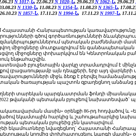
2.06.23
N 1017-Ն
, 22.06.23
N 1020-Ն
, 29.06.23
N 1062-Ն
, 29.06.23
03.08.23
N 1330-Ն
,
11.08.23
N 1354-Ն
,
11.08.23
N 1365-Ն
, 17.08.
26.10.23
N 1857-Ն
,
17.11.23
N 1994-Ն
, 17.11.23
N 1997-Ն
, 17.11
ւմ Հայաստանի Հանրապետության կառավարությունը (
ությունների գծով գործառնությունների ձևակերպու
կազմակերպություններում պետական բաժնեմասի մաս
վող միջոցները մուտքագրվում են գանձապետական
ացվող միջոցները փոխարկվում են Կենտրոնական բ
ւկ ենթահաշվին.
խատեսված բյուջետային վարկը տրամադրվում է մինչև
քով (բացառությամբ այն դեպքերի, երբ այդ վարկեր
արությունների միջև ձեռք է բերվել համաձայնությո
ետական ծառայության պաշտոն զբաղեցնող անձանց 
յողների տարեկան պարգևատրման ֆոնդի միասնական 
2022 թվականի պետական բյուջեով նախատեսված` 
նքնակառավարման մասին» օրենքի 86-րդ հոդվածով և
դվածով եկամտային հարկից և շահութահարկից նախ
ւթյան պետական բյուջեից չեն կատարվում.
յուջեի եկամուտները նվազեցնող` Հայաստանի Հանրա
ը պետության կողմից փոխհատուցելու կարգի մասին