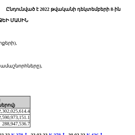
Ընդունված է 2022 թվականի դեկտեմբերի 8-ին
ՋԵԻ ՄԱՍԻՆ
քերի),
րամաշնորհները),
ը
ներով
)
,302,025,614.4
2,590,973,151.1
288,947,536.7