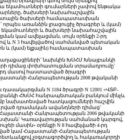
յին) ծրագրերի գծով սույն օրենքով
ա եկամուտների գումարների չափով ենթակա
ումարները, ծախսերի նախահաշվային
բյուջետային ծախսերի համապատասխան
որպես առանձին լրացուցիչ ծրագրեր և (կամ)
սկ եկամուտների և ծախսերի նախահաշվային
 կամ ավելացման, սույն օրենքի 2-րդ
ծով և N 3 հավելվածով սահմանված պետական
յին և (կամ) ելքային) համապատասխան
ղ քաղաքացիների` նախկին ԽՍՀՄ Խնայբանկի
ների դիմաց փոխհատուցման տրամադրումը`
9-րդ մասով հաստատված ծրագրի
այաստանի Հանրապետության 2008 թվականի
ն դասակարգման N 1184 ծրագրի N 12001 «ՎՏԲ-
յբանկի ՀԽՍՀ հանրապետական բանկում մինչև
մամբ նախատեսված հատկացումների հաշվին
րդրված դրամական ավանդների դիմաց`
«Հայաստանի Հանրապետության 2006 թվականի
տասխան` Կառավարության սահմանած կարգով,
ի մասին» օրենքի N 8 հավելվածի 4-րդ
ծնված կամ Հայաստանի Հանրապետության
 հետևանքով չօգտագործվող և հակառակորդի