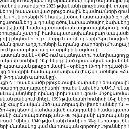
ային հաշիվներից ֆինանսավորվող ծախսային (ելքա
կով ստացվելիք 2023 թվականի բյուջետային տարվ
դվածներով հաստատված բյուջետային եկամուտների գ
ածով և սույն օրենքի N 1 հավելվածով հաստատված 
ոցառումները և դրանց գծով նախատեսվող ծախսերը` 
N 1 հավելվածի համապատասխան աղյուսակներում), ի
րության չափով` համապատասխանաբար պակասեցման
) ընդհանուր գումարը և սույն օրենքի 3-րդ հոդվա
րման զուտ աղբյուրների և դրանց տարրերի (մուտքա
ում կատարելով այդ տարրերի կազմում).
Բ-Հայաստան բանկ» ՓԲԸ-ում ավանդատու հանդիսացո
վականի հունիսի 10-ը ներդրված դրամական ավանդ
պետական բյուջեի մասին» օրենքի 10-րդ հոդվածի 
 այդ ծրագրին համապատասխան (հաշվի առնելով «Հ
ի 9-րդ մասի պահանջը).
րենքի N 1 հավելվածի բյուջետային ծախսերի ծրագրայի
իսացող քաղաքացիների՝ որպես նախկին ԽՍՀՄ Խնա
մական ավանդների դիմաց փոխհատուցում» միջոցառ
ն բանկում մինչև 1993 թվականի հունիսի 10-ը նե
ը Հայրենական մեծ պատերազմի վետերաններին` 
լվածի 4-րդ կետով սահմանված սանդղակին համապա
նի Հանրապետության 2006 թվականի պետական բյուջե
` մինչև 1940 թվականի հունիսի 30-ը ներառյալ 
երի մասնակից կամ մարտական գործողությունների