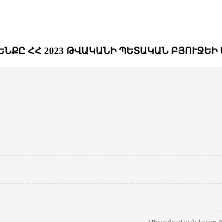
ԵՆՔԸ ՀՀ 2023 ԹՎԱԿԱՆԻ ՊԵՏԱԿԱՆ ԲՅՈՒՋԵԻ