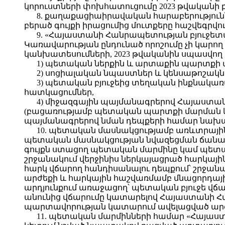
կորուստների փոխհատուցումը 2023 թվականի 
8. քաղաքացիաիրավական հարաբերությու
բերած գույքի իրացումից մուտքերը հաշվեգրվո
9. «Հայաստանի Հանրապետության բյուջետա
Կառավարության ընդունած որոշումը չի կարող
կանխատեսումների, 2023 թվականին սպասվող տ
1) պետական ներքին և արտաքին պարտքի 
2) սոցիալական նպաստներ և կենսաթոշակն
3) պետական բյուջեից տեղական ինքնակ
հատկացումներ,
4) միջազգային պայմանագրերով Հայաստա
(բացառությամբ պետական պարտքի մարման և
պայմանագրերով նման դեպքերի համար նախ
10. պետական մասնակցությամբ առևտրային
պետական մասնակցության նվազեցման ճանապա
գույքն ստացող պետական մարմինը կամ պետ
շրջանակում վերջինիս ներկայացրած հարկայ
հարկ վճարող հանդիսանալու դեպքում՝ շրջանա
արժեքի և հարկային հաշվառմամբ մնացորդայ
արդյունքում առաջացող՝ պետական բյուջե վ
անունից վճարումը կատարելով Հայաստանի 
պարտավորության կատարում ավելացված արժե
11. պետական մարմինների համար «Հայաստա