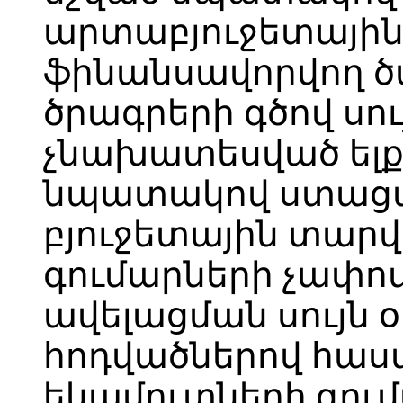
արտաբյուջետային
ֆինանսավորվող ծա
ծրագրերի գծով սու
չնախատեսված ել
նպատակով ստացվե
բյուջետային տար
գումարների չափո
ավելացման սույն օր
հոդվածներով հաս
եկամուտների գու