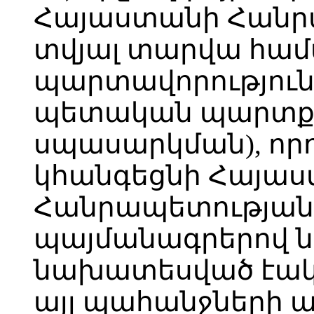
Հայաստանի Հանր
տվյալ տարվա հա
պարտավորություն
պետական պարտքի
սպասարկման), որ
կհանգեցնի Հայա
Հանրապետության
պայմանագրերով ն
նախատեսված էակ
այլ պահանջների 