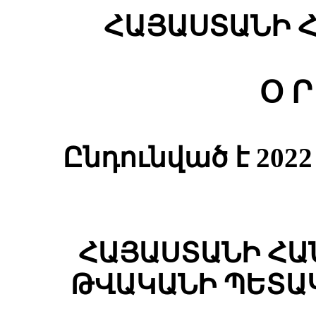
ՀԱՅԱՍՏԱՆԻ 
Օ Ր
Ընդունված է 20
ՀԱՅԱՍՏԱՆԻ ՀԱ
ԹՎԱԿԱՆԻ ՊԵՏԱ