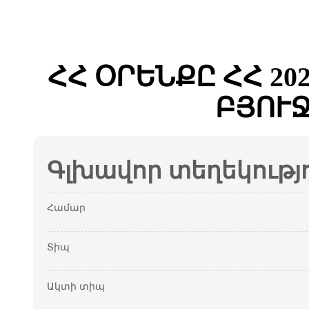
ՀՀ ՕՐԵՆՔԸ ՀՀ 2
ԲՅՈՒ
Գլխավոր տեղեկությ
Համար
Տիպ
Ակտի տիպ